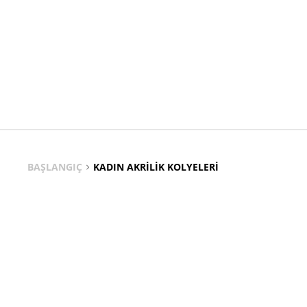
BAŞLANGIÇ
KADIN AKRILIK KOLYELERI
Kadın Akrilik Kolye Kolyeler
Renkli ifadeler, zarif dokunuşlar-her an senin stilinle parlar.
Akrilik kolyeler hafiflikleriyle gün boyu konfor, parlak renkle
setleriyle, günlük kullanımdan özel davetlere kadar çok yönlü
her an yanınızda.