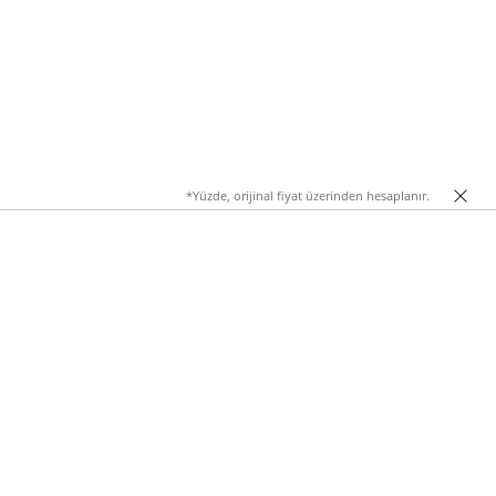
*Yüzde, orijinal fiyat üzerinden hesaplanır.
 koleksiyonunun öne çıkan parçası olan akrilik kolye ve kolye
anlı renkleriyle akrilik kolyeler, stilinden ödün vermeden