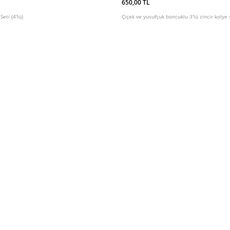
650,00 TL
eti (4'lü)
Çiçek ve yusufçuk boncuklu 3'lü zincir kolye 