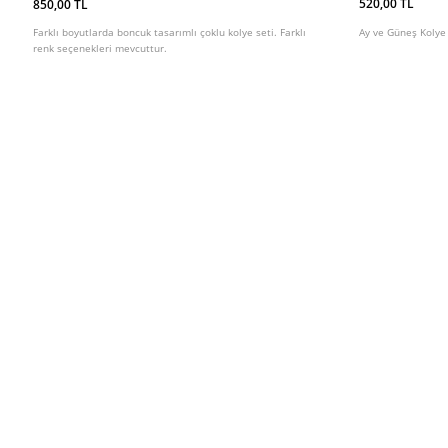
520,00 TL
850,00 TL
Ay ve Güneş Kolye S
Farklı boyutlarda boncuk tasarımlı çoklu kolye seti. Farklı
renk seçenekleri mevcuttur.