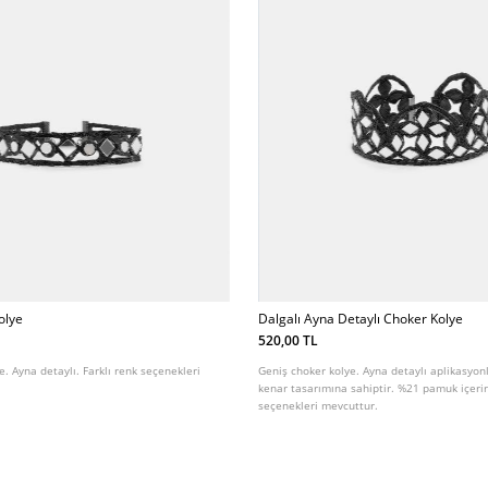
olye
Dalgalı Ayna Detaylı Choker Kolye
520,00 TL
. Ayna detaylı. Farklı renk seçenekleri
Geniş choker kolye. Ayna detaylı aplikasyonl
kenar tasarımına sahiptir. %21 pamuk içerir.
seçenekleri mevcuttur.