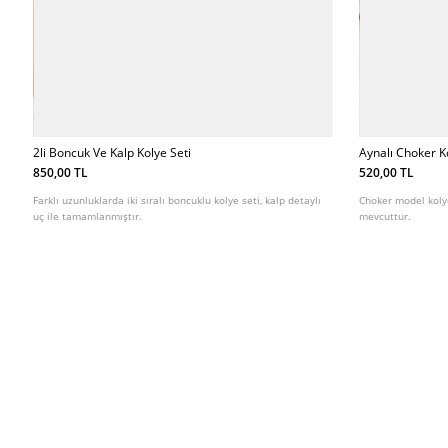
2li Boncuk Ve Kalp Kolye Seti
Aynalı Choker K
850,00 TL
520,00 TL
Farklı uzunluklarda iki sıralı boncuklu kolye seti, kalp detaylı
Choker model kolye
uç ile tamamlanmıştır.
mevcuttur.