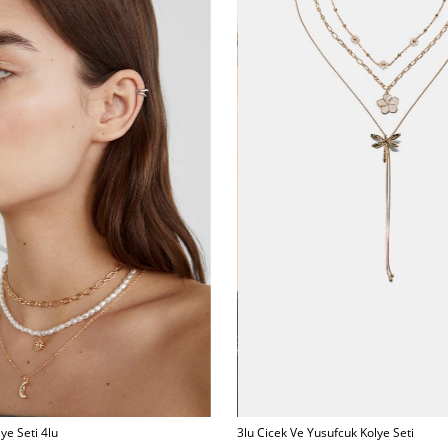
ye Seti 4lu
3lu Cicek Ve Yusufcuk Kolye Seti