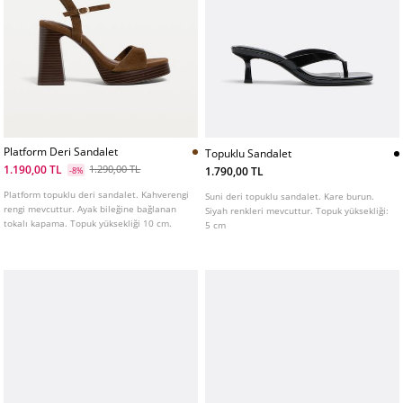
Platform Deri Sandalet
Topuklu Sandalet
1.190,00 TL
1.290,00 TL
1.790,00 TL
-8%
Platform topuklu deri sandalet. Kahverengi
Suni deri topuklu sandalet. Kare burun.
rengi mevcuttur. Ayak bileğine bağlanan
Siyah renkleri mevcuttur. Topuk yüksekliği:
tokalı kapama. Topuk yüksekliği 10 cm.
5 cm