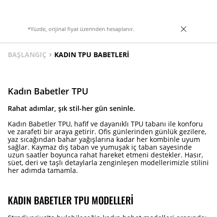
*Yüzde, orijinal fiyat üzerinden hesaplanır.
BAŞLANGIÇ
KADIN TPU BABETLERI
Kadın Babetler TPU
Rahat adımlar, şık stil-her gün seninle.
Kadın Babetler TPU, hafif ve dayanıklı TPU tabanı ile konforu
ve zarafeti bir araya getirir. Ofis günlerinden günlük gezilere,
yaz sıcağından bahar yağışlarına kadar her kombinle uyum
sağlar. Kaymaz dış taban ve yumuşak iç taban sayesinde
uzun saatler boyunca rahat hareket etmeni destekler. Hasır,
süet, deri ve taşlı detaylarla zenginleşen modellerimizle stilini
her adımda tamamla.
KADIN BABETLER TPU MODELLERI