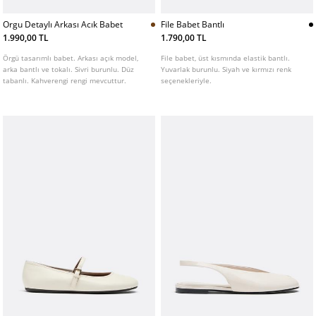
Orgu Detaylı Arkası Acık Babet
File Babet Bantlı
1.990,00 TL
1.790,00 TL
Örgü tasarımlı babet. Arkası açık model,
File babet, üst kısmında elastik bantlı.
arka bantlı ve tokalı. Sivri burunlu. Düz
Yuvarlak burunlu. Siyah ve kırmızı renk
tabanlı. Kahverengi rengi mevcuttur.
seçenekleriyle.