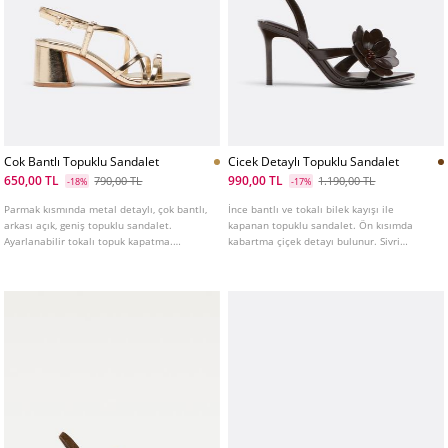
Cok Bantlı Topuklu Sandalet
Cicek Detaylı Topuklu Sandalet
650,00 TL
990,00 TL
790,00 TL
1.190,00 TL
-18%
-17%
Parmak kısmında metal detaylı, çok bantlı,
İnce bantlı ve tokalı bilek kayışı ile
arkası açık, geniş topuklu sandalet.
kapanan topuklu sandalet. Ön kısımda
Ayarlanabilir tokalı topuk kapatma.
kabartma çiçek detayı bulunur. Sivri
Kahverengi ve altın rengi mevcuttur. Topuk
burunludur. Beyaz renkte mevcuttur.
yüksekliği: 6 cm
Topuk yüksekliği: 8,5 cm.