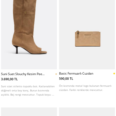
Basic Fermuarlı Cuzdan
Suni Suet Slouchy Kesim Peep
Toe Topuklu Bot
590,00 TL
3.690,00 TL
Ön kısmında metal logo bulunan fermuarlı
Suni süet stiletto topuklu bot. Katlanabilen
cüzdan. Farklı renklerde mevcuttur.
düğmeli orta boy konç. Burun kısmında
açıklık. Bej rengi mevcuttur. Topuk boyu: 5
cm