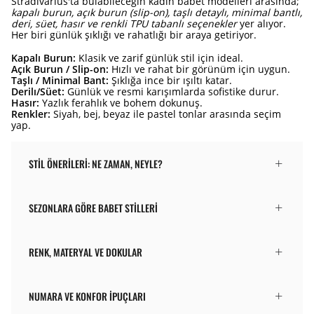
Stradivarius'ta bulabileceğin kadın babet modelleri arasında;
kapalı burun, açık burun (slip-on), taşlı detaylı, minimal bantlı,
deri, süet, hasır ve renkli TPU tabanlı seçenekler
yer alıyor.
Her biri günlük şıklığı ve rahatlığı bir araya getiriyor.
Kapalı Burun:
Klasik ve zarif günlük stil için ideal.
Açık Burun / Slip-on:
Hızlı ve rahat bir görünüm için uygun.
Taşlı / Minimal Bant:
Şıklığa ince bir ışıltı katar.
Derilı/Süet:
Günlük ve resmi karışımlarda sofistike durur.
Hasır:
Yazlık ferahlık ve bohem dokunuş.
Renkler:
Siyah, bej, beyaz ile pastel tonlar arasında seçim
yap.
STIL ÖNERILERI: NE ZAMAN, NEYLE?
SEZONLARA GÖRE BABET STILLERI
RENK, MATERYAL VE DOKULAR
NUMARA VE KONFOR İPUÇLARI