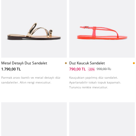
Metal Detaylı Duz Sandalet
Duz Kaucuk Sandalet
1.790,00 TL
790,00 TL
990,00 TL
-20%
Parmak arası bantlı ve metal detaylı düz
Kauçuktan yapılmış düz sandalet.
sandaletler. Altın rengi mevcuttur.
Ayarlanabilir tokalı topuk kapamalı.
Turuncu renkte mevcuttur.