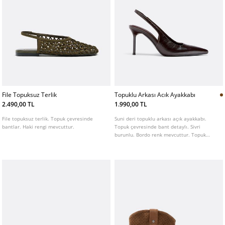
File Topuksuz Terlik
Topuklu Arkası Acık Ayakkabı
2.490,00 TL
1.990,00 TL
File topuksuz terlik. Topuk çevresinde
Suni deri topuklu arkası açık ayakkabı.
bantlar. Haki rengi mevcuttur.
Topuk çevresinde bant detaylı. Sivri
burunlu. Bordo renk mevcuttur. Topuk
yüksekliği: 8 cm