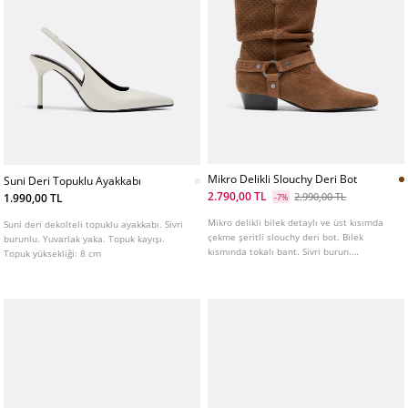
Mikro Delikli Slouchy Deri Bot
Suni Deri Topuklu Ayakkabı
2.790,00 TL
2.990,00 TL
1.990,00 TL
-7%
Mikro delikli bilek detaylı ve üst kısımda
Suni deri dekolteli topuklu ayakkabı. Sivri
çekme şeritli slouchy deri bot. Bilek
burunlu. Yuvarlak yaka. Topuk kayışı.
kısmında tokalı bant. Sivri burun.
Topuk yüksekliği: 8 cm
Kahverengi rengi mevcuttur. Topuk
yüksekliği: 3 cm.