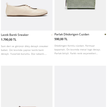
Parlak Dikdortgen Cuzdan
Lastik Bantlı Sneaker
590,00 TL
1.790,00 TL
Dikdörtgen formlu cüzdan. Fermuar
Suni deri ve görünür dikiş detaylı sneaker
kapamalı. Ön kısımda metal logo detayı.
babet. Üst kısımda çapraz lastik bant
Parlak bitişli. Farklı renk seçenekleri
detaylı. Yuvarlak burunlu. Düz tabanlı.
mevcuttur.
Beyaz rengi mevcuttur.