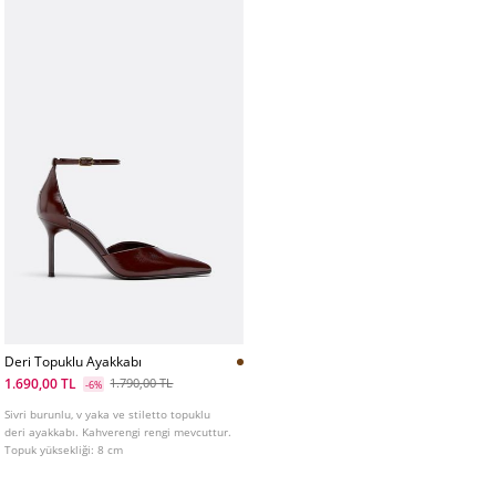
Deri Topuklu Ayakkabı
1.690,00 TL
1.790,00 TL
-6%
Sivri burunlu, v yaka ve stiletto topuklu
deri ayakkabı. Kahverengi rengi mevcuttur.
Topuk yüksekliği: 8 cm