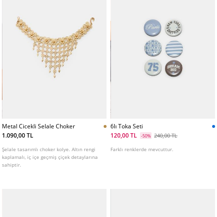
Metal Cicekli Selale Choker
6lı Toka Seti
1.090,00 TL
120,00 TL
240,00 TL
-50%
Şelale tasarımlı choker kolye. Altın rengi
Farklı renklerde mevcuttur.
kaplamalı, iç içe geçmiş çiçek detaylarına
sahiptir.