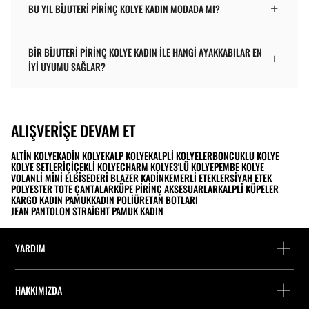
BU YIL BIJUTERI PIRINÇ KOLYE KADIN MODADA MI?
BIR BIJUTERI PIRINÇ KOLYE KADIN ILE HANGI AYAKKABILAR EN
IYI UYUMU SAĞLAR?
ALIŞVERIŞE DEVAM ET
ALTIN KOLYE
KADIN KOLYE
KALP KOLYE
KALPLI KOLYELER
BONCUKLU KOLYE
KOLYE SETLERI
ÇIÇEKLI KOLYE
CHARM KOLYE
3'LÜ KOLYE
PEMBE KOLYE
VOLANLI MINI ELBISE
DERI BLAZER KADIN
KEMERLI ETEKLER
SIYAH ETEK
POLYESTER TOTE ÇANTALAR
KÜPE PIRINÇ AKSESUARLAR
KALPLI KÜPELER
KARGO KADIN PAMUK
KADIN POLIÜRETAN BOTLARI
JEAN PANTOLON STRAIGHT PAMUK KADIN
YARDIM
Yardım ve iletişim
HAKKIMIZDA
Siparişi takip edin