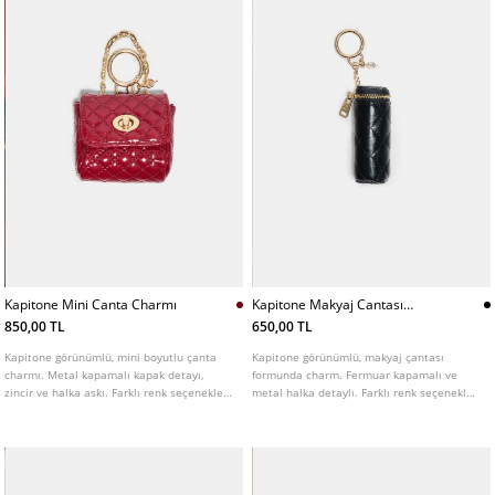
Kapitone Mini Canta Charmı
Kapitone Makyaj Cantası
Charm
850,00 TL
650,00 TL
Kapitone görünümlü, mini boyutlu çanta
Kapitone görünümlü, makyaj çantası
charmı. Metal kapamalı kapak detayı,
formunda charm. Fermuar kapamalı ve
zincir ve halka askı. Farklı renk seçenekleri
metal halka detaylı. Farklı renk seçenekleri
mevcuttur.
mevcuttur.