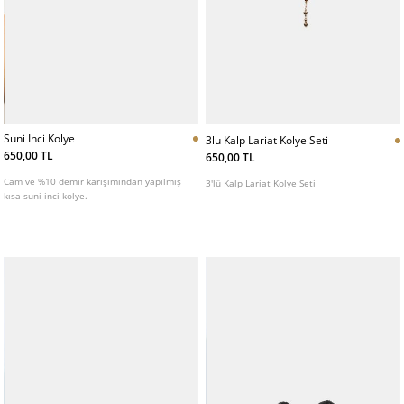
Suni Inci Kolye
3lu Kalp Lariat Kolye Seti
650,00 TL
650,00 TL
Cam ve %10 demir karışımından yapılmış
3'lü Kalp Lariat Kolye Seti
kısa suni inci kolye.