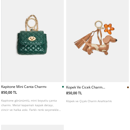
Kapitone Mini Canta Charmı
Kopek Ve Cicek Charm
Anahtarlık
850,00 TL
850,00 TL
Kapitone görünümlü, mini boyutlu çanta
Köpek ve Çiçek Charm Anahtarlık
charmı. Metal kapamalı kapak detayı,
zincir ve halka askı. Farklı renk seçenekleri
mevcuttur.