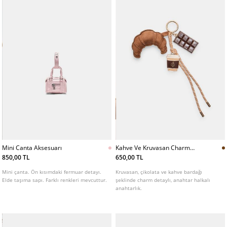
Mini Canta Aksesuarı
Kahve Ve Kruvasan Charm
Anahtarlık L03037908
850,00 TL
650,00 TL
Mini çanta. Ön kısımdaki fermuar detayı.
Kruvasan, çikolata ve kahve bardağı
Elde taşıma sapı. Farklı renkleri mevcuttur.
şeklinde charm detaylı, anahtar halkalı
anahtarlık.