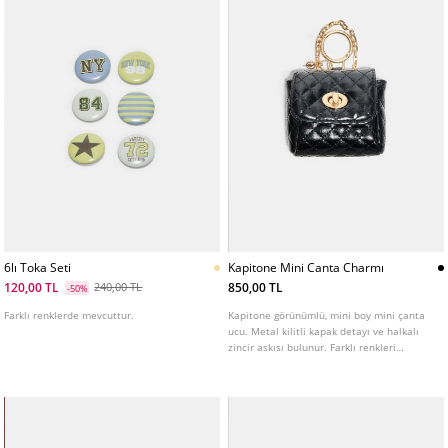
6lı Toka Seti
Kapitone Mini Canta Charmı
120,00 TL
850,00 TL
240,00 TL
-50%
Farklı renklerde mevcuttur.
Kapitone görünümlü, mini boy mini çanta
ucu. Metal kilitli kapak detayı ve halkalı
zincir askısı bulunur. Farklı renkleri
mevcuttur.