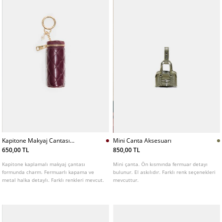
Kapitone Makyaj Cantası
Mini Canta Aksesuarı
Charm
650,00 TL
850,00 TL
Kapitone kaplamalı makyaj çantası
Mini çanta. Ön kısmında fermuar detayı
formunda charm. Fermuarlı kapama ve
bulunur. El askılıdır. Farklı renk seçenekleri
metal halka detaylı. Farklı renkleri mevcut.
mevcuttur.