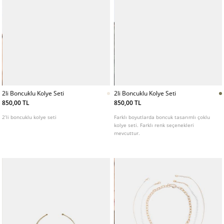
2li Boncuklu Kolye Seti
2li Boncuklu Kolye Seti
850,00 TL
850,00 TL
2’li boncuklu kolye seti
Farklı boyutlarda boncuk tasarımlı çoklu
kolye seti. Farklı renk seçenekleri
mevcuttur.