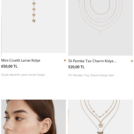
Mini Cicekli Lariat Kolye
5li Pembe Tas Charm Kolye
Seti
650,00 TL
520,00 TL
Çiçek desenli uzun lariat kolye.
5'li Pembe Taş Charm Kolye Seti