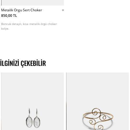
Metalik Orgu Sert Choker
850,00 TL
Boncuk detaylı, kısa metalik örgü choker
kolye.
İLGINIZI ÇEKEBILIR