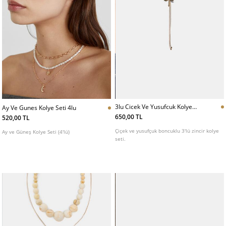
3lu Cicek Ve Yusufcuk Kolye
Ay Ve Gunes Kolye Seti 4lu
Seti
650,00 TL
520,00 TL
Çiçek ve yusufçuk boncuklu 3'lü zincir kolye
Ay ve Güneş Kolye Seti (4'lü)
seti.