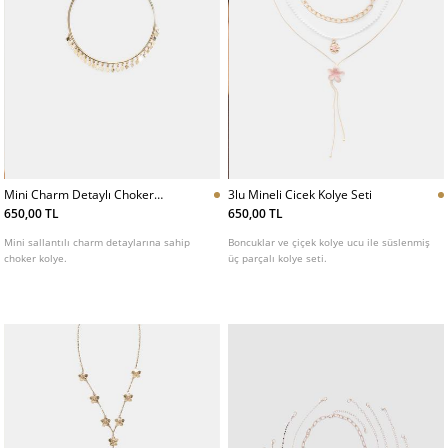
Mini Charm Detaylı Choker
3lu Mineli Cicek Kolye Seti
Kolye
650,00 TL
650,00 TL
Mini sallantılı charm detaylarına sahip
Boncuklar ve çiçek kolye ucu ile süslenmiş
choker kolye.
üç parçalı kolye seti.