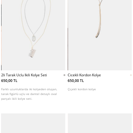
2li Tarak Uclu Ikili Kolye Seti
Cicekli Kordon Kolye
650,00 TL
650,00 TL
Farklı uzunluklarda iki kolyeden oluşan,
Çiçekli kordon kolye
tarak figürlü uçlu ve dantel detaylı oval
parçalı ikili kolye seti.