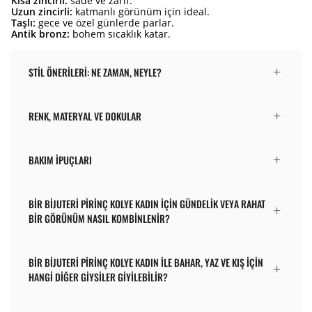
Kısa zincirli:
sade ve zarif.
Uzun zincirli:
katmanlı görünüm için ideal.
Taşlı:
gece ve özel günlerde parlar.
Antik bronz:
bohem sıcaklık katar.
STIL ÖNERILERI: NE ZAMAN, NEYLE?
RENK, MATERYAL VE DOKULAR
BAKIM İPUÇLARI
BIR BIJUTERI PIRINÇ KOLYE KADIN IÇIN GÜNDELIK VEYA RAHAT
BIR GÖRÜNÜM NASIL KOMBINLENIR?
BIR BIJUTERI PIRINÇ KOLYE KADIN ILE BAHAR, YAZ VE KIŞ IÇIN
HANGI DIĞER GIYSILER GIYILEBILIR?