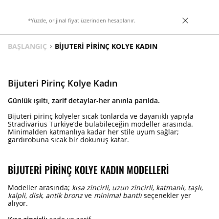
*Yüzde, orijinal fiyat üzerinden hesaplanır.
BAŞLANGIÇ
BIJUTERI PIRINÇ KOLYE KADIN
Bijuteri Pirinç Kolye Kadın
Günlük ışıltı, zarif detaylar-her anınla parılda.
Bijuteri pirinç kolyeler sıcak tonlarda ve dayanıklı yapıyla
Stradivarius Türkiye’de bulabileceğin modeller arasında.
Minimalden katmanlıya kadar her stile uyum sağlar;
gardırobuna sıcak bir dokunuş katar.
BIJUTERI PIRINÇ KOLYE KADIN MODELLERI
Modeller arasında;
kısa zincirli
,
uzun zincirli
,
katmanlı
,
taşlı
,
kalpli
,
disk
,
antik bronz
ve
minimal bantlı
seçenekler yer
alıyor.