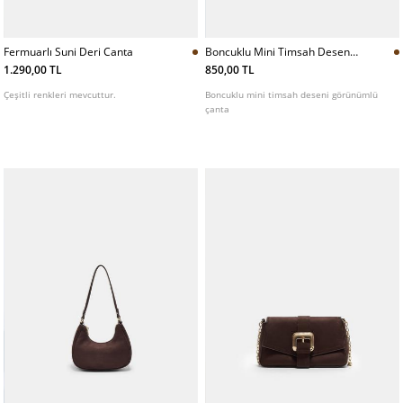
Fermuarlı Suni Deri Canta
Boncuklu Mini Timsah Deseni
Gorunumlu Canta
1.290,00 TL
850,00 TL
Çeşitli renkleri mevcuttur.
Boncuklu mini timsah deseni görünümlü
çanta