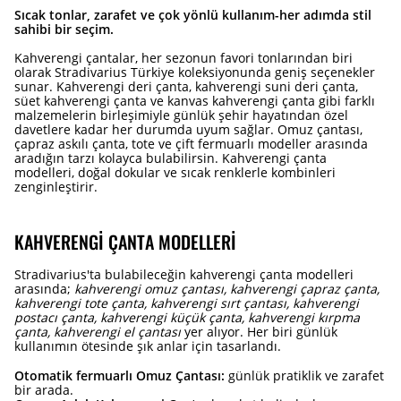
Sıcak tonlar, zarafet ve çok yönlü kullanım-her adımda stil
sahibi bir seçim.
Kahverengi çantalar, her sezonun favori tonlarından biri
olarak Stradivarius Türkiye koleksiyonunda geniş seçenekler
sunar. Kahverengi deri çanta, kahverengi suni deri çanta,
süet kahverengi çanta ve kanvas kahverengi çanta gibi farklı
malzemelerin birleşimiyle günlük şehir hayatından özel
davetlere kadar her durumda uyum sağlar. Omuz çantası,
çapraz askılı çanta, tote ve çift fermuarlı modeller arasında
aradığın tarzı kolayca bulabilirsin. Kahverengi çanta
modelleri, doğal dokular ve sıcak renklerle kombinleri
zenginleştirir.
KAHVERENGI ÇANTA MODELLERI
Stradivarius'ta bulabileceğin kahverengi çanta modelleri
arasında;
kahverengi omuz çantası, kahverengi çapraz çanta,
kahverengi tote çanta, kahverengi sırt çantası, kahverengi
postacı çanta, kahverengi küçük çanta, kahverengi kırpma
çanta, kahverengi el çantası
yer alıyor. Her biri günlük
kullanımın ötesinde şık anlar için tasarlandı.
Otomatik fermuarlı Omuz Çantası:
günlük pratiklik ve zarafet
bir arada.