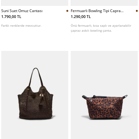
Suni Suet Omuz Cantası
Fermuarlı Bowling Tipi Capraz
Askılı Canta
1.790,00 TL
1.290,00 TL
Farklı renklerde mevcuttur.
Önü fermuarlı, kısa saplı ve ayarlanabilir
çapraz askılı bowling çanta.