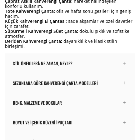
Çapraz Askılı Kahverengi Çanta:
hareket halindeyken
konforlu kullanım.
Tote Kahverengi Çanta:
ofis ve hafta sonu gezileri için geniş
hacim.
Küçük Kahverengi El Çantası:
sade akşamlar ve özel davetler
için zarafet.
Süpürmeli Kahverengi Süet Çanta:
dokulu şıklık ve sofistike
atmosfer.
Deriden Kahverengi Çanta:
dayanıklılık ve klasik stilin
birleşimi.
STIL ÖNERILERI: NE ZAMAN, NEYLE?
SEZONLARA GÖRE KAHVERENGI ÇANTA MODELLERI
RENK, MALZEME VE DOKULAR
BOYUT VE İÇERIK DÜZENI İPUÇLARI