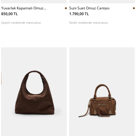
Yuvarlak Kapamalı Omuz
Suni Suet Omuz Cantası
Cantası
850,00 TL
1.790,00 TL
Çeşitli renklerde mevcuttur.
Farklı renklerde mevcuttur.