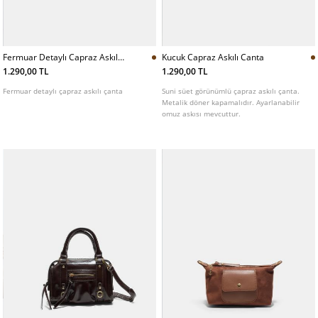
Fermuar Detaylı Capraz Askılı
Kucuk Capraz Askılı Canta
Canta
1.290,00 TL
1.290,00 TL
Fermuar detaylı çapraz askılı çanta
Suni süet görünümlü çapraz askılı çanta.
Metalik döner kapamalıdır. Ayarlanabilir
omuz askısı mevcuttur.