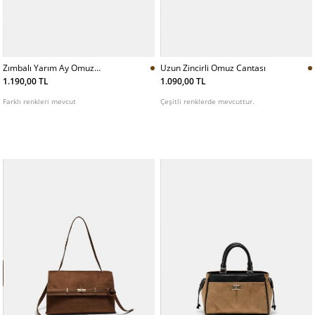
Zımbalı Yarım Ay Omuz
Uzun Zincirli Omuz Cantası
Cantası
1.190,00 TL
1.090,00 TL
Farklı renkleri mevcut
Çeşitli renklerde mevcuttur.