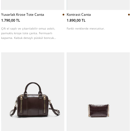
Yuvarlak Krose Tote Canta
Kontrast Canta
1.790,00 TL
1.890,00 TL
Çift el saplı ve çıkarılabilir omuz askılı,
Farklı renklerde mevcuttur.
pamuklu kroşe tote çanta. Fermuarlı
kapama. Kabuk detaylı püskül boncuk
süsleme. Farklı renklerde mevcuttur.