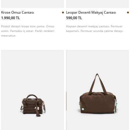
Krose Omuz Cantası
Leopar Desenli Makyaj Cantası
1.990,00 TL
590,00 TL
Püskül detaylı kroşe tote çanta. Omuz
Hayvan desenli makyaj çantası. Fermuar
askılı. Pamuklu iç astar. Farklı renkleri
kapamalı. Fermuar ucunda çekme detayı.
mevcuttur.