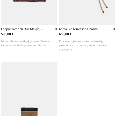
Leopar Desenli Duz Makyaj
Kahve Ve Kruvasan Charm
Cantası
Anahtarlık L03037908
590,00 TL
650,00 TL
Leopar desenli makyaj çantası. Fermuar
Kruvasan, çikolata ve kahve bardağı
kapamalı ve %100 polyester bileşimli.
şeklinde charm detaylı, anahtar halkalı
anahtarlık.