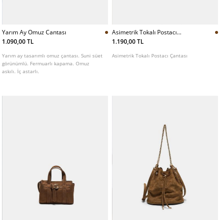
Yarım Ay Omuz Cantası
Asimetrik Tokalı Postacı
Cantası
1.090,00 TL
1.190,00 TL
Yarım ay tasarımlı omuz çantası. Suni süet
Asimetrik Tokalı Postacı Çantası
görünümlü. Fermuarlı kapama. Omuz
askılı. İç astarlı.