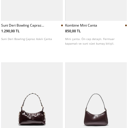
Suni Deri Bowling Capraz
Kombine Mini Canta
Askılı Canta
1.290,00 TL
850,00 TL
Suni Deri Bowling Çapraz Askılı Çanta
Mini çanta. Ön cep detaylı. Fermuar
kapamalı ve suni süet kumaş bitişli.