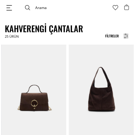
KAHVERENGI ÇANTALAR
FILTRELER
25
ÜRÜN