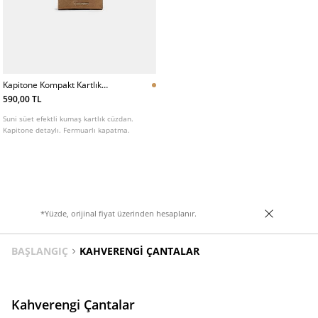
Kapitone Kompakt Kartlık
Cuzdan
590,00 TL
Suni süet efektli kumaş kartlık cüzdan.
Kapitone detaylı. Fermuarlı kapatma.
*Yüzde, orijinal fiyat üzerinden hesaplanır.
BAŞLANGIÇ
KAHVERENGI ÇANTALAR
Kahverengi Çantalar