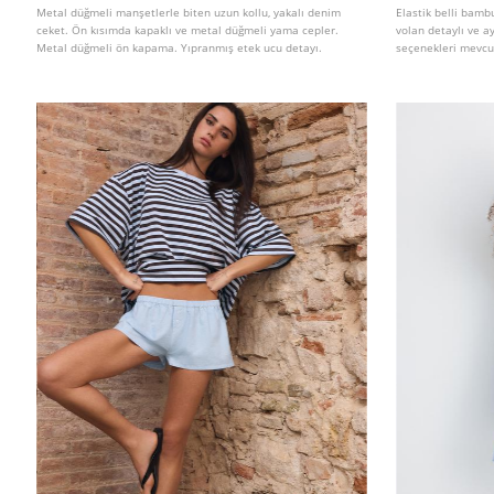
Metal düğmeli manşetlerle biten uzun kollu, yakalı denim
Elastik belli bamb
ceket. Ön kısımda kapaklı ve metal düğmeli yama cepler.
volan detaylı ve ay
Metal düğmeli ön kapama. Yıpranmış etek ucu detayı.
seçenekleri mevcu