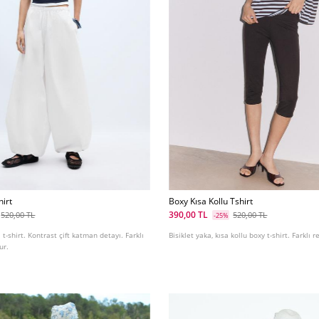
hirt
Boxy Kısa Kollu Tshirt
390,00 TL
520,00 TL
520,00 TL
-25%
ı t-shirt. Kontrast çift katman detayı. Farklı
Bisiklet yaka, kısa kollu boxy t-shirt. Farklı 
ur.