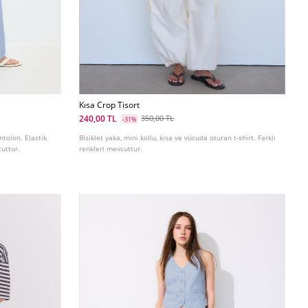
Kısa Crop Tisort
240,00 TL
350,00 TL
-31%
ntolon. Elastik
Bisiklet yaka, mini kollu, kısa ve vücuda oturan t-shirt. Farklı
cuttur.
renkleri mevcuttur.