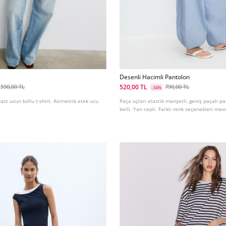
Desenli Hacimli Pantolon
520,00 TL
590,00 TL
790,00 TL
-34%
rast uzun kollu t-shirt. Asimetrik etek ucu
Paça uçları elastik manşetli, geniş paçalı pa
belli. Yan cepli. Farklı renk seçenekleri mev