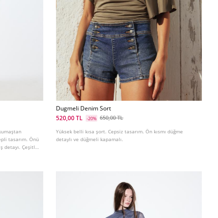
Dugmeli Denim Sort
520,00 TL
650,00 TL
-20%
 kumaştan
Yüksek belli kısa şort. Cepsiz tasarım. Ön kısmı düğme
epli tasarım. Önü
detaylı ve düğmeli kapamalı.
ş detayı. Çeşitli