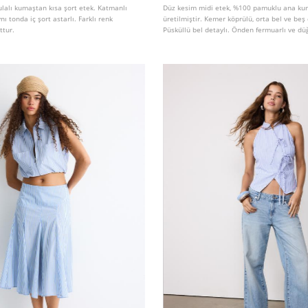
ulalı kumaştan kısa şort etek. Katmanlı
Düz kesim midi etek, %100 pamuklu ana k
nı tonda iç şort astarlı. Farklı renk
üretilmiştir. Kemer köprülü, orta bel ve beş 
ttur.
Püsküllü bel detaylı. Önden fermuarlı ve d