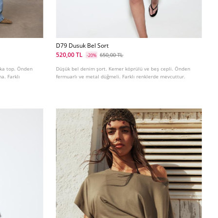
D79 Dusuk Bel Sort
520,00 TL
650,00 TL
-20%
aka top. Önden
Düşük bel denim şort. Kemer köprülü ve beş cepli. Önden
a. Farklı
fermuarlı ve metal düğmeli. Farklı renklerde mevcuttur.