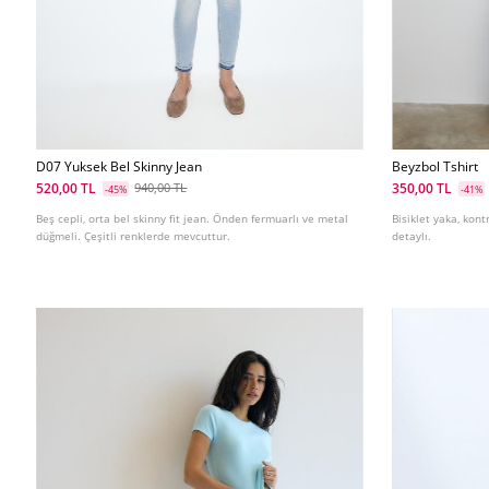
D07 Yuksek Bel Skinny Jean
Beyzbol Tshirt
520,00 TL
350,00 TL
940,00 TL
-45%
-41%
Beş cepli, orta bel skinny fit jean. Önden fermuarlı ve metal
Bisiklet yaka, kont
düğmeli. Çeşitli renklerde mevcuttur.
detaylı.