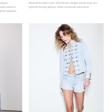
umaştan
Relaxed fit kesim şort. Elastik bel. Dalgalı bitişli etek ucu.
cepli tasarım.
İşlemeli kumaş detaylı. Farklı renklerde mevcuttur.
üğmeli kapama.