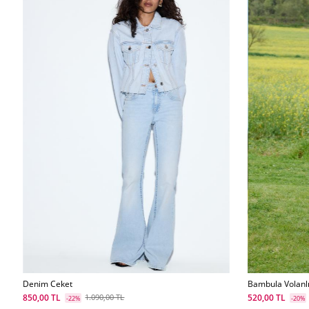
Denim Ceket
Bambula Volanlı
850,00 TL
520,00 TL
1.090,00 TL
-22%
-20%