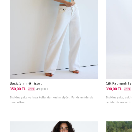
Basic Slim Fit Tisort
Cift Katmanlı Ts
350,00 TL
390,00 TL
490,00 TL
-29%
-25%
Bisiklet yaka ve kısa kollu, dar kesim tişört. Farklı renklerde
Bisiklet yaka, askıl
mevcuttur.
renklerde mevcutt