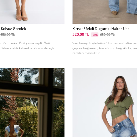
ı Kolsuz Gomlek
Kırısık Efektli Dugumlu Halter Ust
520,00 TL
650,00 TL
650,00 TL
-20%
k. Katlı yaka. Önü yama cepli. Önü
Yarı buruşuk görünümlü kumaştan halter y
Balon efekti kabarık etek ucu detaylı.
çapraz bağlamalı, ton sür ton bağcıklı kapam
renkleri mevcuttur.