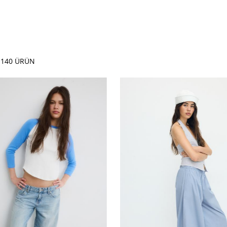
R
140
ÜRÜN