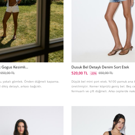
k Gogus Kesimli
Dusuk Bel Detaylı Denim Sort Etek
520,00 TL
650,00 TL
650,00 TL
-20%
llu, yakalı gömlek. Önden düğmeli kapama.
Düşük bel mini şort etek. %100 pamuk ana
dikiş detaylı, arkası bağcıklı.
üretilmiştir. Kemer köprülü geniş bel. Beş c
fermuarlı ve çift düğmeli. Arka ceplerde nakı
renklerde mevcuttur.