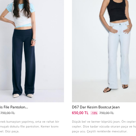
s File Pantolon
D67 Dar Kesim Bootcut Jean
650,00 TL
790,00 TL
790,00 TL
-18%
nek kumaştan yapılmış, orta ve rahat bir
Düşük bel ve kemer köprülü jean. Ön ceple
muşak dokulu file pantolon. Kemer kısmı
cepler. Dize kadar vücuda oturan paça ve ha
bel. Düz paça.
paça ucu. Çeşitli renklerde mevcuttur.