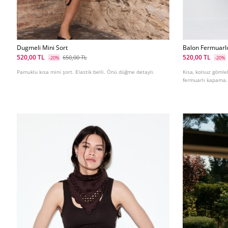
Dugmeli Mini Sort
Balon Fermuarl
520,00 TL
520,00 TL
650,00 TL
-20%
-20%
Pamuklu kısa mini şort. Elastik belli. Önü düğme detaylı.
Kısa, kolsuz gömle
fermuarlı kapama. 