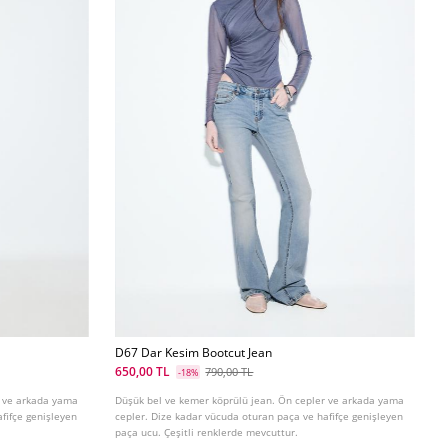
D67 Dar Kesim Bootcut Jean
650,00 TL
790,00 TL
-18%
r ve arkada yama
Düşük bel ve kemer köprülü jean. Ön cepler ve arkada yama
fifçe genişleyen
cepler. Dize kadar vücuda oturan paça ve hafifçe genişleyen
paça ucu. Çeşitli renklerde mevcuttur.