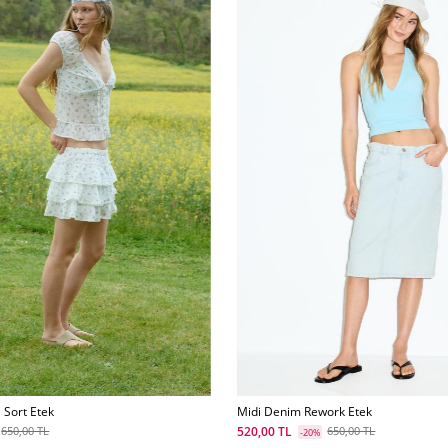
 Sort Etek
Midi Denim Rework Etek
520,00 TL
650,00 TL
650,00 TL
-20%