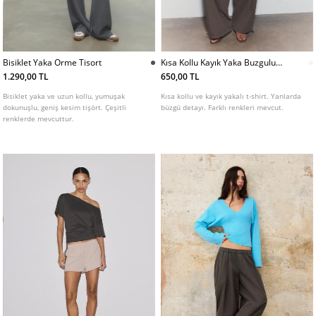
Bisiklet Yaka Orme Tisort
Kısa Kollu Kayık Yaka Buzgulu
Tshirt L07055550
1.290,00 TL
650,00 TL
Bisiklet yaka ve uzun kollu, yumuşak
Kısa kollu ve kayık yakalı t-shirt. Yanlarda
dokunuşlu, geniş kesim tişört. Çeşitli
büzgü detayı. Farklı renkleri mevcut.
renklerde mevcuttur.