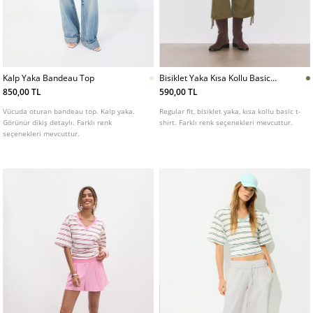
Kalp Yaka Bandeau Top
Bisiklet Yaka Kısa Kollu Basic
Tshirt
850,00 TL
590,00 TL
Vücuda oturan bandeau top. Kalp yaka.
Regular fit, bisiklet yaka, kısa kollu basic t-
Görünür dikiş detaylı. Farklı renk
shirt. Farklı renk seçenekleri mevcuttur.
seçenekleri mevcuttur.