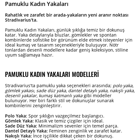
Pamuklu Kadın Yakaları
Rahatlık ve zarafet bir arada-yakaların yeni aranır noktası
Stradivarius'ta.
Pamuklu Kadın Yakaları, günlük şıklığa temiz bir dokunuş
katar. Yaka detaylarıyla bluzlar, gömlekler ve spontan
kombinlerde sofistike bir görünüm elde etmek isteyenler için
ideal kumaş ve tasarım seçenekleriyle buluşuyor. Nötr
tonlardan desenli modellere kadar geniş koleksiyon, stiline
uyum sağlamaya hazır.
PAMUKLU KADIN YAKALARI MODELLERI
Stradivarius'ta pamuklu yaka seçenekleri arasında;
polo yaka,
gömlek yakası, sade düz yaka, dantel detaylı yaka, nakışlı yaka,
desenli yakalar, kumaş katmanlı yaka
gibi modeller
bulunuyor. Her biri farklı stil ve dokunuşlar sunarak
kombinlerini zenginleştirir.
Polo Yaka:
Spor şıklığın vazgeçilmez başlangıcı.
Gömlek Yaka:
Klasik ve temiz çizgiler için ideal.
Sade Düz Yaka:
Minimalizm sevenler için temel parça.
Dantel Detaylı Yaka:
Feminen zenginlik ve zarafet katar.
Nakışlı Yaka:
İnce işçilikle dikkat çeken bir dokunuş.