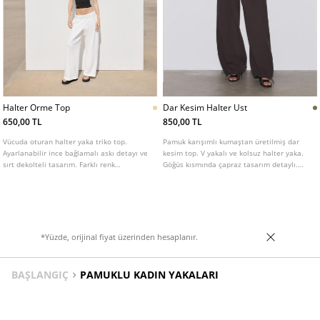
Halter Orme Top
Dar Kesim Halter Ust
650,00 TL
850,00 TL
Vücuda oturan halter yaka triko top.
Pamuk karışımlı kumaştan üretilmiş dar
Ayarlanabilir ince bağlamalı askı detayı ve
kesim top. V yakalı ve kolsuz halter yaka.
sırt dekolteli tasarım. Farklı renk
Göğüs kısmında çapraz tasarım detaylı.
seçenekleri mevcuttur.
Düz etek ucu. Yakası bağcıklı kapamalı.
Farklı renklerde mevcuttur.
*Yüzde, orijinal fiyat üzerinden hesaplanır.
BAŞLANGIÇ
PAMUKLU KADIN YAKALARI