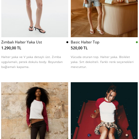
Zımbalı Halter Yaka Ust
Basic Halter Top
1.290,00 TL
520,00 TL
Halter yaka ve V yaka detaylı üst. Zımba
Vücuda oturan top. Halter yaka. Bisiklet
uygulamalı, petek dokulu body. Boyundan
yaka. Sırt dekolteli. Farklı renk seçenekleri
bağlamalı kapama.
mevcuttur.