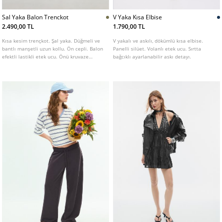
Sal Yaka Balon Trenckot
V Yaka Kısa Elbise
2.490,00 TL
1.790,00 TL
Kısa kesim trençkot. Şal yaka. Düğmeli ve
V yakalı ve askılı, dökümlü kısa elbise.
bantlı manşetli uzun kollu. Ön cepli. Balon
Panelli silüet. Volanlı etek ucu. Sırtta
efektli lastikli etek ucu. Önü kruvaze
bağcıklı ayarlanabilir askı detayı.
düğmeli. Farklı renk seçenekleri mevcuttur.