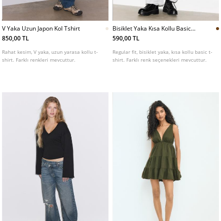
V Yaka Uzun Japon Kol Tshirt
Bisiklet Yaka Kısa Kollu Basic
Tshirt
850,00 TL
590,00 TL
Rahat kesim, V yaka, uzun yarasa kollu t-
Regular fit, bisiklet yaka, kısa kollu basic t-
shirt. Farklı renkleri mevcuttur.
shirt. Farklı renk seçenekleri mevcuttur.