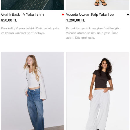
Grafik Baskılı V Yaka Tshirt
Vucuda Oturan Kalp Yaka Top
850,00 TL
1.290,00 TL
Kısa kollu, V yaka t-shirt. Önü baskılı, yaka
Pamuk karışımlı kumaştan üretilmiştir.
ve kolları kontrast şerit detaylı.
Vücuda oturan kesim. Kalp yaka. İnce
askılı. Düz etek uçlu.