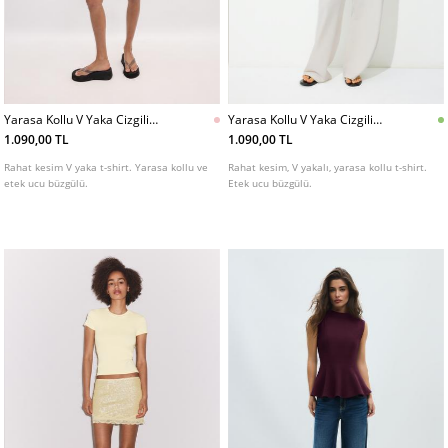
Yarasa Kollu V Yaka Cizgili
Yarasa Kollu V Yaka Cizgili
Tshirt
Tshirt
1.090,00 TL
1.090,00 TL
Rahat kesim V yaka t-shirt. Yarasa kollu ve
Rahat kesim, V yakalı, yarasa kollu t-shirt.
etek ucu büzgülü.
Etek ucu büzgülü.