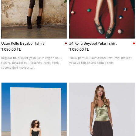
Uzun Kollu Beyzbol Tshirt
34 Kollu Beyzbol Yaka Tshirt
1.090,00 TL
1.090,00 TL
Regular fit, bisiklet yaka, uzun reglan kollu
100% pamuklu kumaştan üretilmiş, bisiklet
t-shirt. Beyzbol stili tasarım. Farklı renk
yaka ve reglan 3/4 kollu t-shirt.
seçenekleri mevcuttur.