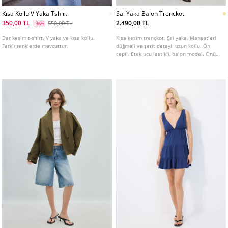
Kısa Kollu V Yaka Tshirt
Sal Yaka Balon Trenckot
350,00 TL
2.490,00 TL
550,00 TL
-36%
Dar kesim t-shirt. V yaka ve kısa kollu.
Kısa kesim trençkot. Şal yaka. Manşetleri
Farklı renklerde mevcuttur.
düğmeli ve şerit detaylı uzun kollu. Ön
cepli. Etek ucu lastikli, balon model. Önü
kruvaze düğmeli. Farklı renk seçenekleri
mevcuttur.