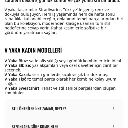
Zarafetli dekolte, günlük konfor ve çok yönlü stil bir arada.
V yaka tasarımlar Stradivarius Türkiye’de geniş renk ve
dokuyla buluşuyor. Hem iş yaşamında hem de hafta sonu
rahatlıkla kullanabileceğin, dolabının temel parçalarından biri
olan bu koleksiyon, modernden klasiğe uzanan tüm stil
hedeflerine cevap verir. Rahat kesimlerle sofistike bir
görünüm yaratmanı sağlar.
V YAKA KADIN MODELLERI
V Yaka Bluz:
sade ofis şıklığı veya günlük kombinler için ideal.
V Yaka Elbise:
yaz akşamları veya özel davetler için zarif bir
seçenek.
V Yaka Kazak:
serin günlerde sıcak ve şık bir dokunuş.
V Yaka Tişört:
temel parça olarak her kombine kolay uyum
sağlar.
V Yaka Sweatshirt:
rahat ve stil sahibi parçalardan oluşan
kombinler.
STIL ÖNERILERI: NE ZAMAN, NEYLE?
SEZONLARA GÖRE KOMBINLER