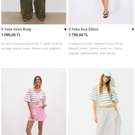
V Yaka Askılı Body
V Yaka Kısa Elbise
1.090,00 TL
1.790,00 TL
Esnek kumaştan üretilmiş, V yakalı, kolsuz,
V yakalı ve askılı, dökümlü kısa elbise.
vücuda oturan body. Alttan çıtçıt düğmeli.
Panelli silüet. Volanlı etek ucu. Sırtta
bağcıklı ayarlanabilir askı detayı.