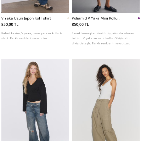
V Yaka Uzun Japon Kol Tshirt
Poliamid V Yaka Mini Kollu
Tshirt
850,00 TL
850,00 TL
Rahat kesim, V yaka, uzun yarasa kollu t-
Esnek kumaştan üretilmiş, vücuda oturan
shirt. Farklı renkleri mevcuttur.
t-shirt. V yaka ve mini kollu. Göğüs altı
dikiş detaylı. Farklı renkleri mevcuttur.