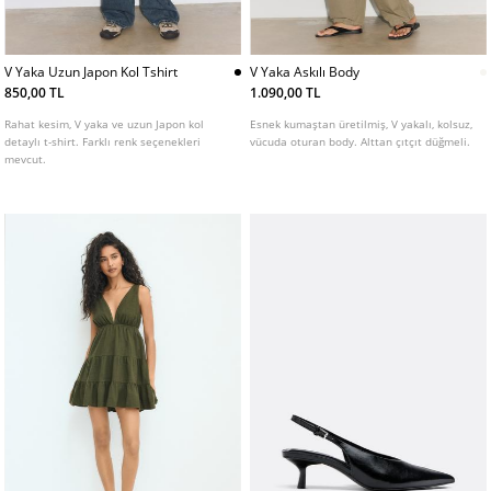
V Yaka Uzun Japon Kol Tshirt
V Yaka Askılı Body
850,00 TL
1.090,00 TL
Rahat kesim, V yaka ve uzun Japon kol
Esnek kumaştan üretilmiş, V yakalı, kolsuz,
detaylı t-shirt. Farklı renk seçenekleri
vücuda oturan body. Alttan çıtçıt düğmeli.
mevcut.