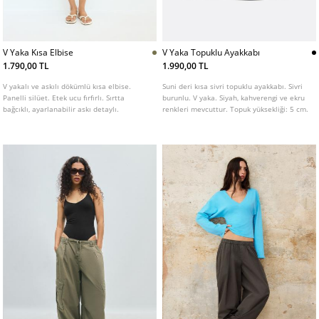
V Yaka Kısa Elbise
V Yaka Topuklu Ayakkabı
1.790,00 TL
1.990,00 TL
V yakalı ve askılı dökümlü kısa elbise.
Suni deri kısa sivri topuklu ayakkabı. Sivri
Panelli silüet. Etek ucu fırfırlı. Sırtta
burunlu. V yaka. Siyah, kahverengi ve ekru
bağcıklı, ayarlanabilir askı detaylı.
renkleri mevcuttur. Topuk yüksekliği: 5 cm.