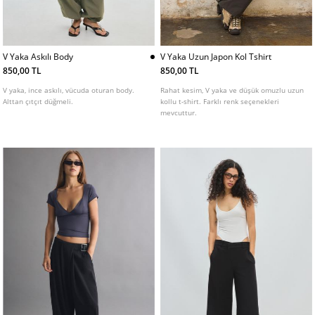
V Yaka Askılı Body
V Yaka Uzun Japon Kol Tshirt
850,00 TL
850,00 TL
V yaka, ince askılı, vücuda oturan body.
Rahat kesim, V yaka ve düşük omuzlu uzun
Alttan çıtçıt düğmeli.
kollu t-shirt. Farklı renk seçenekleri
mevcuttur.