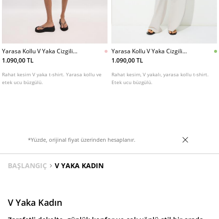
Yarasa Kollu V Yaka Cizgili
Yarasa Kollu V Yaka Cizgili
Tshirt
Tshirt
1.090,00 TL
1.090,00 TL
Rahat kesim V yaka t-shirt. Yarasa kollu ve
Rahat kesim, V yakalı, yarasa kollu t-shirt.
etek ucu büzgülü.
Etek ucu büzgülü.
*Yüzde, orijinal fiyat üzerinden hesaplanır.
BAŞLANGIÇ
V YAKA KADIN
V Yaka Kadın