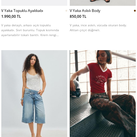
V Yaka Topuklu Ayakkabı
V Yaka Askılı Body
1.990,00 TL
850,00 TL
V yaka detaylı, arkası açık topuklu
V yaka, ince askılı, vücuda oturan body.
ayakkabı. Sivri burunlu. Topuk kısmında
Alttan çıtçıt düğmeli.
ayarlanabilir tokalı bantlı. Krem rengi
mevcuttur. Topuk yüksekliği: 5 cm.