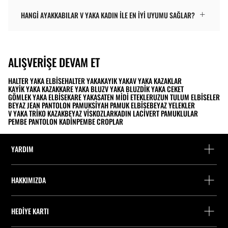
HANGI AYAKKABILAR V YAKA KADIN ILE EN IYI UYUMU SAĞLAR?
ALIŞVERIŞE DEVAM ET
HALTER YAKA ELBISE
HALTER YAKA
KAYIK YAKA
V YAKA KAZAKLAR
KAYIK YAKA KAZAK
KARE YAKA BLUZ
V YAKA BLUZ
DIK YAKA CEKET
GÖMLEK YAKA ELBISE
KARE YAKA
SATEN MIDI ETEKLER
UZUN TULUM ELBISELER
BEYAZ JEAN PANTOLON PAMUK
SIYAH PAMUK ELBISE
BEYAZ YELEKLER
V YAKA TRIKO KAZAK
BEYAZ VISKOZLAR
KADIN LACIVERT PAMUKLULAR
PEMBE PANTOLON KADIN
PEMBE CROPLAR
YARDIM
Yardım ve iletişim
HAKKIMIZDA
Siparişi takip edin
Bir mağaza bulun
Misafir olarak iade
HEDIYE KARTI
Stradivarius'ta Çalışmak
Fişini bul