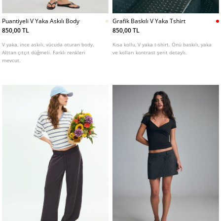
Puantiyeli V Yaka Askılı Body
Grafik Baskılı V Yaka Tshirt
850,00 TL
850,00 TL
V yaka, ince askılı, vücuda oturan body.
Kısa kollu, V yaka t-shirt. Önü baskılı, yaka
Alttan çıtçıt düğmeli. Farklı renkleri
ve kolları kontrast şerit detaylı.
mevcut.