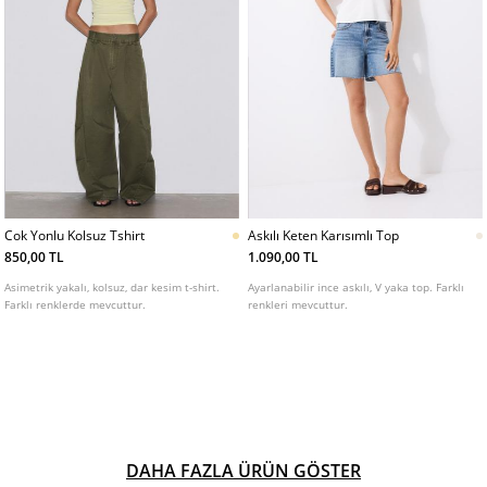
Cok Yonlu Kolsuz Tshirt
Askılı Keten Karısımlı Top
850,00 TL
1.090,00 TL
Asimetrik yakalı, kolsuz, dar kesim t-shirt.
Ayarlanabilir ince askılı, V yaka top. Farklı
Farklı renklerde mevcuttur.
renkleri mevcuttur.
DAHA FAZLA ÜRÜN GÖSTER