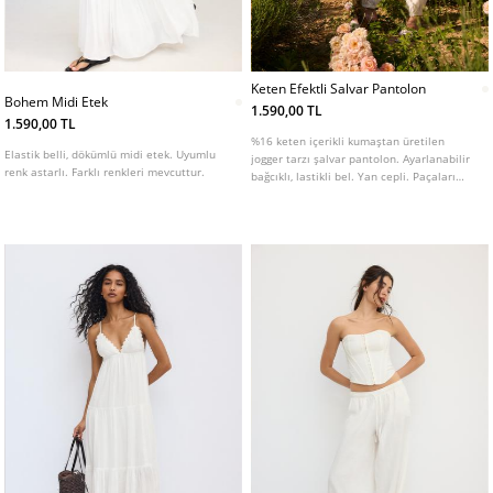
Keten Efektli Salvar Pantolon
Bohem Midi Etek
1.590,00 TL
1.590,00 TL
%16 keten içerikli kumaştan üretilen
Elastik belli, dökümlü midi etek. Uyumlu
jogger tarzı şalvar pantolon. Ayarlanabilir
renk astarlı. Farklı renkleri mevcuttur.
bağcıklı, lastikli bel. Yan cepli. Paçaları
elastik lastikli. Farklı renk seçenekleri
mevcut.