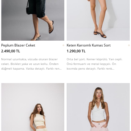
Peplum Blazer Ceket
Keten Karısımlı Kumas Sort
2.490,00 TL
1.290,00 TL
Normal uzunlukta, vücuda oturan blazer
Orta bel şort. Kemer köprülü. Yan cepli.
ceket. Bisiklet yaka ve uzun kollu. Önden
Önü fermuarlı ve metal kopçalı. Ön
düğmeli kapama. Vatka detaylı. Farklı renk
kısımda pens detaylı. Farklı renk
seçenekleri mevcuttur.
seçenekleri mevcuttur.