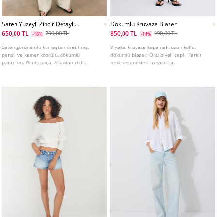
Saten Yuzeyli Zincir Detaylı
Dokumlu Kruvaze Blazer
Pensli Pantolon
650,00 TL
850,00 TL
790,00 TL
990,00 TL
-18%
-14%
Saten görünümlü kumaştan üretilmiş,
V yaka, kruvaze kapamalı, uzun kollu,
pensli ve kemer köprülü, dökümlü
dökümlü blazer. Önü biyeli cepli. Farklı
pantolon. Geniş paça. Arkadan gizli
renk seçenekleri mevcuttur.
fermuar kapamalı. Zincir kemer detaylı.