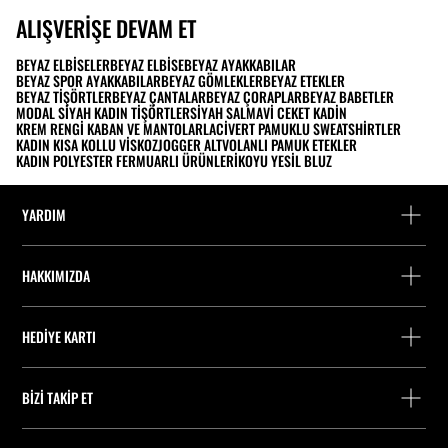
ALIŞVERIŞE DEVAM ET
BEYAZ ELBISELER
BEYAZ ELBISE
BEYAZ AYAKKABILAR
BEYAZ SPOR AYAKKABILAR
BEYAZ GÖMLEKLER
BEYAZ ETEKLER
BEYAZ TIŞÖRTLER
BEYAZ ÇANTALAR
BEYAZ ÇORAPLAR
BEYAZ BABETLER
MODAL SIYAH KADIN TIŞÖRTLER
SIYAH SAL
MAVI CEKET KADIN
KREM RENGI KABAN VE MANTOLAR
LACIVERT PAMUKLU SWEATSHIRTLER
KADIN KISA KOLLU VISKOZ
JOGGER ALT
VOLANLI PAMUK ETEKLER
KADIN POLYESTER FERMUARLI ÜRÜNLERI
KOYU YESIL BLUZ
YARDIM
Yardım ve iletişim
HAKKIMIZDA
Siparişi takip edin
Bir mağaza bulun
Misafir olarak iade
HEDIYE KARTI
Stradivarius'ta Çalışmak
Fişini bul
Bakiye Sorgulama
Company Profile
Çerez tercihleri
BIZI TAKIP ET
Hediye Kartı Satın Alma