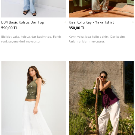
B04 Basic Kolsuz Dar Top
Kısa Kollu Kayık Yaka Tshirt
590,00 TL
850,00 TL
Bisiklet yaka, kolsuz, dar kesim top. Farklı
Kayık yaka, kısa kollu t-shirt. Dar kesim.
renk seçenekleri mevcuttur.
Farklı renkleri mevcuttur.