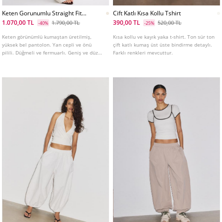
Keten Gorunumlu Straight Fit
Cift Katlı Kısa Kollu Tshirt
Pantolon
1.070,00 TL
390,00 TL
1.790,00 TL
520,00 TL
-40%
-25%
Keten görünümlü kumaştan üretilmiş,
Kısa kollu ve kayık yaka t-shirt. Ton sür ton
yüksek bel pantolon. Yan cepli ve önü
çift katlı kumaş üst üste bindirme detaylı.
pilili. Düğmeli ve fermuarlı. Geniş ve düz
Farklı renkleri mevcuttur.
paça. Farklı renkleri mevcuttur.