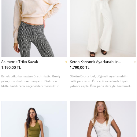
Asimetrik Triko Kazak
Keten Karısımlı Ayarlanabilir
Dugmeli Genis Paca Pantolon
1.190,00 TL
1.790,00 TL
Esnek triko kumaştan üretilmiştir. Geniş
Dökümlü orta bel, düğmeli ayarlanabilir
yaka, uzun kollu ve manşetli. Etek ucu
belli pantolon. Ön cepli ve arkada biyeli
fitilli. Farklı renk seçenekleri mevcuttur.
yalancı cepli. Önü pens detaylı. Fermuarlı,
iç düğmeli ve metal kopçalı ön kapama.
Farklı renk seçenekleri mevcut.