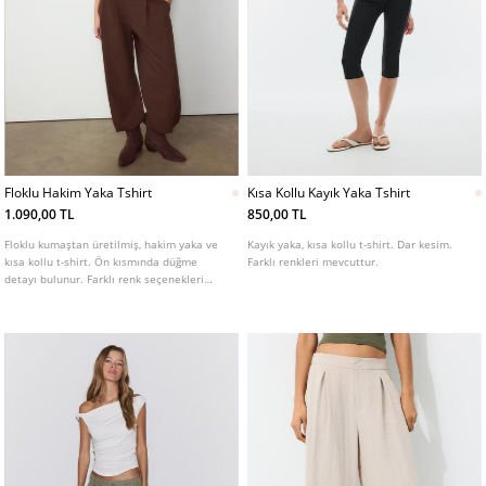
Floklu Hakim Yaka Tshirt
Kısa Kollu Kayık Yaka Tshirt
1.090,00 TL
850,00 TL
Floklu kumaştan üretilmiş, hakim yaka ve
Kayık yaka, kısa kollu t-shirt. Dar kesim.
kısa kollu t-shirt. Ön kısmında düğme
Farklı renkleri mevcuttur.
detayı bulunur. Farklı renk seçenekleri
mevcuttur.