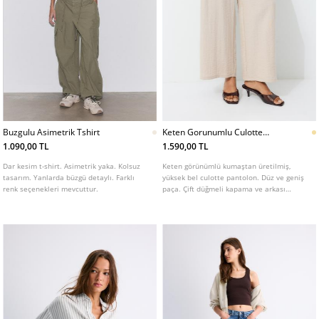
Buzgulu Asimetrik Tshirt
Keten Gorunumlu Culotte
Pantolon
1.090,00 TL
1.590,00 TL
Dar kesim t-shirt. Asimetrik yaka. Kolsuz
Keten görünümlü kumaştan üretilmiş,
tasarım. Yanlarda büzgü detaylı. Farklı
yüksek bel culotte pantolon. Düz ve geniş
renk seçenekleri mevcuttur.
paça. Çift düğmeli kapama ve arkası
elastik belli. Yan cepli. Çeşitli renkleri
mevcuttur.