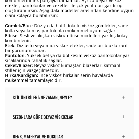
kombinlerini tek parçayla tamamlar. Ayrıca beyaz viskoz
etekler, pantolonlar ve ceketler ile çok yönlü bir gardırop
oluşturabilirsin. Aşağıdaki modeller arasından kendine uygun
olanı kolayca bulabilirsin:
Gömlek/Bluz:
Düz ya da hafif dokulu viskoz gömlekler, sade
kotla veya kumaş pantolonla mükemmel uyum sağlar.
Elbise:
Sesli ve akışkan viskoz elbise modelleri yaz-kış kolay
kombinlenir.
Etek:
Diz üstü veya midi viskoz etekler, sade bir bluzla zarif
bir görünüm sunar.
Pantolon:
Yüksek bel ya da bol kesim viskoz pantolonlar yaz
sıcaklarında rahatlık sağlar.
Ceket/Blazer:
Beyaz viskoz kumaştan blazerlar, katmanlı
stiller için vazgeçilmezdir.
Hırka/Kardigan:
İnce viskoz hırkalar serin havalarda
mükemmel tamamlayıcıdır.
STIL ÖNERILERI: NE ZAMAN, NEYLE?
SEZONLARA GÖRE BEYAZ VISKOZLAR
RENK, MATERYAL VE DOKULAR