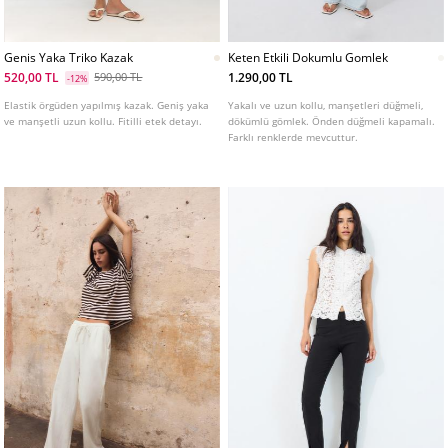
Genis Yaka Triko Kazak
Keten Etkili Dokumlu Gomlek
520,00 TL
1.290,00 TL
590,00 TL
-12%
Elastik örgüden yapılmış kazak. Geniş yaka
Yakalı ve uzun kollu, manşetleri düğmeli,
ve manşetli uzun kollu. Fitilli etek detayı.
dökümlü gömlek. Önden düğmeli kapamalı.
Farklı renklerde mevcuttur.