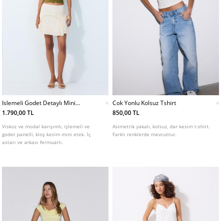
Islemeli Godet Detaylı Mini
Cok Yonlu Kolsuz Tshirt
Etek
1.790,00 TL
850,00 TL
Viskoz ve modal karışımlı, işlemeli ve
Asimetrik yakalı, kolsuz, dar kesim t-shirt.
godet panelli, kloş kesim mini etek. İç
Farklı renklerde mevcuttur.
astarı ve arkası fermuarlı.