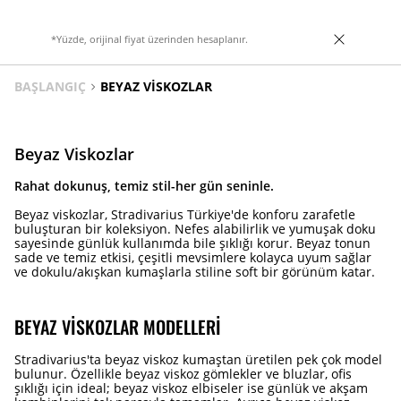
*Yüzde, orijinal fiyat üzerinden hesaplanır.
BAŞLANGIÇ
BEYAZ VISKOZLAR
Beyaz Viskozlar
Rahat dokunuş, temiz stil-her gün seninle.
Beyaz viskozlar, Stradivarius Türkiye'de konforu zarafetle
buluşturan bir koleksiyon. Nefes alabilirlik ve yumuşak doku
sayesinde günlük kullanımda bile şıklığı korur. Beyaz tonun
sade ve temiz etkisi, çeşitli mevsimlere kolayca uyum sağlar
ve dokulu/akışkan kumaşlarla stiline soft bir görünüm katar.
BEYAZ VISKOZLAR MODELLERI
Stradivarius'ta beyaz viskoz kumaştan üretilen pek çok model
bulunur. Özellikle beyaz viskoz gömlekler ve bluzlar, ofis
şıklığı için ideal; beyaz viskoz elbiseler ise günlük ve akşam