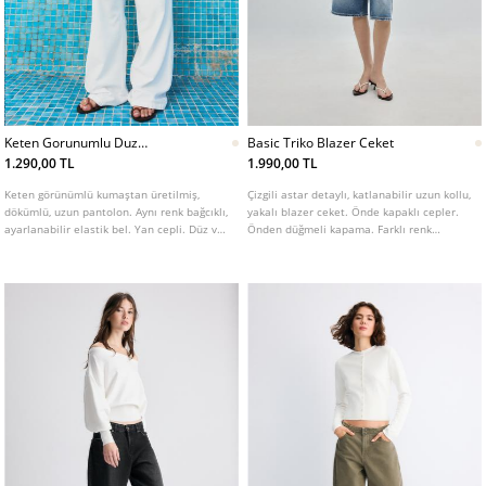
Keten Gorunumlu Duz
Basic Triko Blazer Ceket
Pantolon
1.290,00 TL
1.990,00 TL
Keten görünümlü kumaştan üretilmiş,
Çizgili astar detaylı, katlanabilir uzun kollu,
dökümlü, uzun pantolon. Aynı renk bağcıklı,
yakalı blazer ceket. Önde kapaklı cepler.
ayarlanabilir elastik bel. Yan cepli. Düz ve
Önden düğmeli kapama. Farklı renk
geniş paçalı. Farklı renklerde mevcuttur.
seçenekleri mevcuttur.