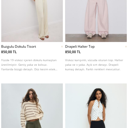
Buzgulu Dokulu Tisort
Drapeli Halter Top
850,00 TL
850,00 TL
Yüzde 19 viskoz içeren dokulu kumaştan
Viskoz karışımlı, vücuda oturan top. Halter
üretilmiştir. Geniş yaka ve kolsuz.
yaka ve v yaka. Açık sırt detayı. Drapeli
Yanlarda büzgü detaylı. Düz kesim etek
kumaş detaylı. Farklı renkleri mevcuttur.
ucu.