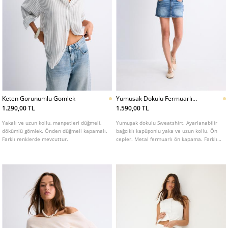
Keten Gorunumlu Gomlek
Yumusak Dokulu Fermuarlı
Sweatshirt
1.290,00 TL
1.590,00 TL
Yakalı ve uzun kollu, manşetleri düğmeli,
Yumuşak dokulu Sweatshirt. Ayarlanabilir
dökümlü gömlek. Önden düğmeli kapamalı.
bağcıklı kapüşonlu yaka ve uzun kollu. Ön
Farklı renklerde mevcuttur.
cepler. Metal fermuarlı ön kapama. Farklı
renkleri mevcuttur.