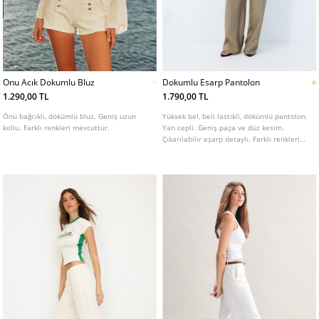
Onu Acık Dokumlu Bluz
Dokumlu Esarp Pantolon
1.290,00 TL
1.790,00 TL
Önü bağcıklı, dökümlü bluz. Geniş uzun
Yüksek bel, beli lastikli, dökümlü pantolon.
kollu. Farklı renkleri mevcuttur.
Yan cepli. Geniş paça ve düz kesim.
Çıkarılabilir eşarp detaylı. Farklı renkleri
mevcuttur.