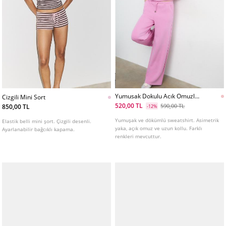
Yumusak Dokulu Acık Omuzlu
Cizgili Mini Sort
Sweatshirt
520,00 TL
590,00 TL
850,00 TL
-12%
Yumuşak ve dökümlü sweatshirt. Asimetrik
Elastik belli mini şort. Çizgili desenli.
yaka, açık omuz ve uzun kollu. Farklı
Ayarlanabilir bağcıklı kapama.
renkleri mevcuttur.