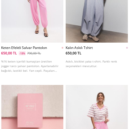
Keten Efektli Salvar Pantolon
Kalın Askılı Tshirt
650,00 TL
650,00 TL
790,00 TL
-18%
%16 keten içerikli kumaştan üretilen
Askılı, bisiklet yaka t-shirt. Farklı renk
jogger tarzı şalvar pantolon. Ayarlanabilir
seçenekleri mevcuttur.
bağcıklı, lastikli bel. Yan cepli. Paçaları
elastik lastikli. Farklı renk seçenekleri
mevcut.