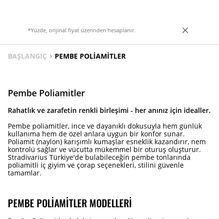
*Yüzde, orijinal fiyat üzerinden hesaplanır.
BAŞLANGIÇ
PEMBE POLIAMITLER
Pembe Poliamitler
Rahatlık ve zarafetin renkli birleşimi - her anınız için idealler.
Pembe poliamitler, ince ve dayanıklı dokusuyla hem günlük
kullanıma hem de özel anlara uygun bir konfor sunar.
Poliamit (naylon) karışımlı kumaşlar esneklik kazandırır, nem
kontrolü sağlar ve vücutta mükemmel bir oturuş oluşturur.
Stradivarius Türkiye'de bulabileceğin pembe tonlarında
poliamitli iç giyim ve çorap seçenekleri, stilini güvenle
tamamlar.
PEMBE POLIAMITLER MODELLERI