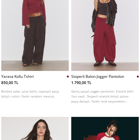
Yarasa Kollu Tshirt
Stoperli Balon Jogger Pantolon
850,00 TL
1.790,00 TL
Bisiklet yaka, uzun kollu, ispanyol paça
Geniş paçalı jogger pantolon. Elastik belli.
bitişli t-shirt. Farklı renkleri mevcut.
Yan cepli. Stoperli elastik bitişli şalvar
paça detaylı. Farklı renk seçenekleri
mevcuttur.