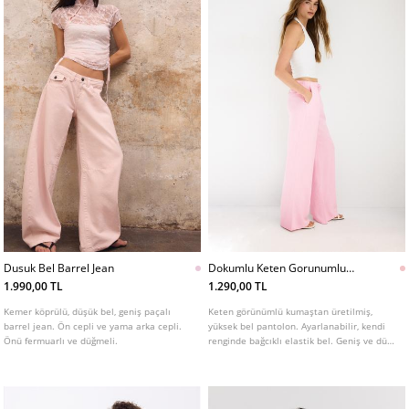
Dusuk Bel Barrel Jean
Dokumlu Keten Gorunumlu
Pantolon L01235236
1.990,00 TL
1.290,00 TL
Kemer köprülü, düşük bel, geniş paçalı
Keten görünümlü kumaştan üretilmiş,
barrel jean. Ön cepli ve yama arka cepli.
yüksek bel pantolon. Ayarlanabilir, kendi
Önü fermuarlı ve düğmeli.
renginde bağcıklı elastik bel. Geniş ve düz
paça. Yan cepler ve ön kısımda pilise
detayları.