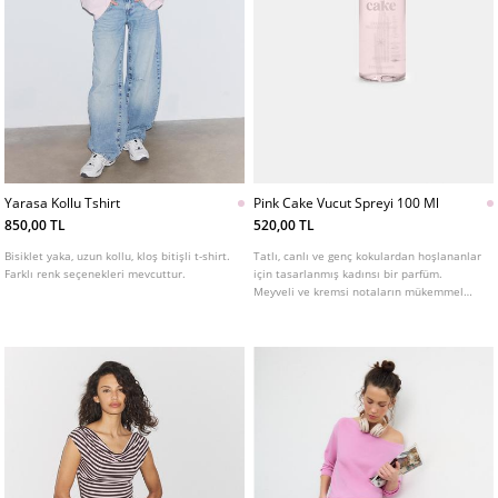
Yarasa Kollu Tshirt
Pink Cake Vucut Spreyi 100 Ml
850,00 TL
520,00 TL
Bisiklet yaka, uzun kollu, kloş bitişli t-shirt.
Tatlı, canlı ve genç kokulardan hoşlananlar
Farklı renk seçenekleri mevcuttur.
için tasarlanmış kadınsı bir parfüm.
Meyveli ve kremsi notaların mükemmel
uyumu, eğlenceli bir koku deneyimi sunar.
Koku, şekerlemeleri anımsatan ferah ve
hafif asidik bir açılışla başlar. Kalp
notasındaki çilek genç ve eğlenceli bir
dokunuş katarken, vadi zambağı yumuşak
ve feminen bir çiçeksi etki bırakır. Dip
notalardaki vanilya ve kehribar ise kokuyu
sıcak ve kremsi bir yumuşaklıkla sarmalar.
Neşeli, tatlı ve enerjik bir parfüm arayan
kadınlar için idealdir.