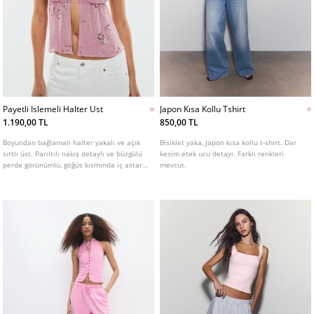
Payetli Islemeli Halter Ust
Japon Kısa Kollu Tshirt
1.190,00 TL
850,00 TL
Boyundan bağlamalı halter yakalı ve açık
Bisiklet yaka, Japon kısa kollu t-shirt. Dar
sırtlı üst. Parıltılı nakış detaylı ve büzgülü
kesim etek ucu detayı. Farklı renkleri
perde görünümlü, göğüs kısmında iç astarı
mevcut.
vardır. Farklı renklerde mevcuttur.