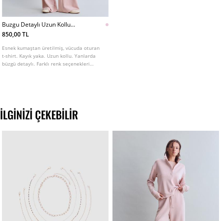
Buzgu Detaylı Uzun Kollu
Poliamid Tshirt
850,00 TL
Esnek kumaştan üretilmiş, vücuda oturan
t-shirt. Kayık yaka. Uzun kollu. Yanlarda
büzgü detaylı. Farklı renk seçenekleri
mevcuttur.
İLGINIZI ÇEKEBILIR