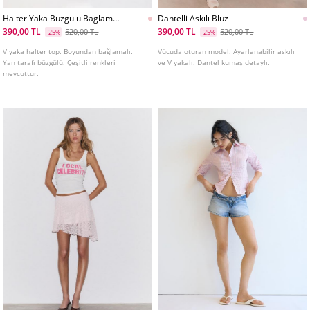
Halter Yaka Buzgulu Baglamalı
Dantelli Askılı Bluz
Top
390,00 TL
390,00 TL
520,00 TL
520,00 TL
-25%
-25%
V yaka halter top. Boyundan bağlamalı.
Vücuda oturan model. Ayarlanabilir askılı
Yan tarafı büzgülü. Çeşitli renkleri
ve V yakalı. Dantel kumaş detaylı.
mevcuttur.