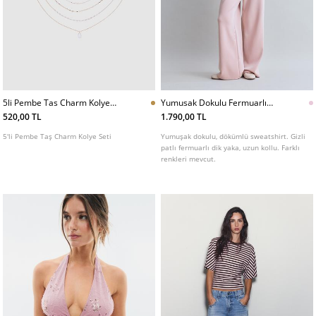
5li Pembe Tas Charm Kolye
Yumusak Dokulu Fermuarlı
Seti
Sweatshirt
520,00 TL
1.790,00 TL
5'li Pembe Taş Charm Kolye Seti
Yumuşak dokulu, dökümlü sweatshirt. Gizli
patlı fermuarlı dik yaka, uzun kollu. Farklı
renkleri mevcut.