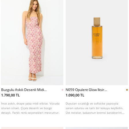
Buzgulu Askılı Desenli Midi
N059 Opulent Glow Iksir
Elbise
Parfum 100 Ml
1.790,00 TL
1.090,00 TL
İnce askılı, drape yaka midi elbise. Vücuda
Duyuları sıcaklığı ve sofistike yapısıyla
oturan silüet. Çiçek desenli ve büzgü
saran odunsu ve tatlı bir kokuyu keşfedin.
detaylı. Farklı renk seçenekleri mevcuttur.
Üst notalar, kakaonun kremsi karakterini,
kavrulmuş fındığın zenginliğini ve
portakalın canlı tazeliğini bir araya
getirerek gurme ve bağımlılık yaratan bir