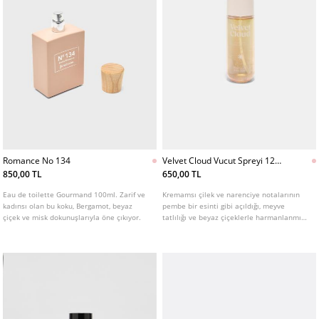
Romance No 134
Velvet Cloud Vucut Spreyi 120
Ml
850,00 TL
650,00 TL
Eau de toilette Gourmand 100ml. Zarif ve
Kremamsı çilek ve narenciye notalarının
kadınsı olan bu koku, Bergamot, beyaz
pembe bir esinti gibi açıldığı, meyve
çiçek ve misk dokunuşlarıyla öne çıkıyor.
tatlılığı ve beyaz çiçeklerle harmanlanmış
bir koku. Vanilya, amber ve kırmızı
meyvelerin sıcak dip notaları cildinizi
sararak gurme ve bağımlılık yaratan bir iz
bırakır.