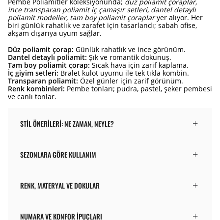
Pembe Poliamitler koleksiyonunda;
düz poliamit çoraplar,
ince transparan poliamit iç çamaşır setleri, dantel detaylı
poliamit modeller, tam boy poliamit çoraplar
yer alıyor. Her
biri günlük rahatlık ve zarafet için tasarlandı; sabah ofise,
akşam dışarıya uyum sağlar.
Düz poliamit çorap:
Günlük rahatlık ve ince görünüm.
Dantel detaylı poliamit:
Şık ve romantik dokunuş.
Tam boy poliamit çorap:
Sıcak hava için zarif kaplama.
İç giyim setleri:
Bralet külot uyumu ile tek tıkla kombin.
Transparan poliamit:
Özel günler için zarif görünüm.
Renk kombinleri:
Pembe tonları; pudra, pastel, şeker pembesi
ve canlı tonlar.
STIL ÖNERILERI: NE ZAMAN, NEYLE?
SEZONLARA GÖRE KULLANIM
RENK, MATERYAL VE DOKULAR
NUMARA VE KONFOR İPUÇLARI