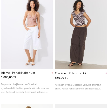
Islemeli Parlak Halter Ust
Cok Yonlu Kolsuz Tshirt
1.090,00 TL
850,00 TL
Boyundan bağlamalı ve V yakalı,
Asimetrik yakalı, kolsuz, vücuda oturan t-
ayarlanabilir halter yakalı, vücuda oturan
shirt. Farklı renk seçenekleri mevcuttur.
üst. Açık sırt detaylı. Fermuarlı işlemeli
payet detaylı. Çeşitli renklerde mevcuttur.