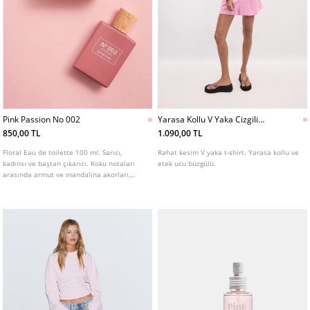
Pink Passion No 002
Yarasa Kollu V Yaka Cizgili
Tshirt
850,00 TL
1.090,00 TL
Floral Eau de toilette 100 ml. Sarıcı,
Rahat kesim V yaka t-shirt. Yarasa kollu ve
kadınsı ve baştan çıkarıcı. Koku notaları
etek ucu büzgülü.
arasında armut ve mandalina akorları,
portakal çiçeği ve Tonka Fasulyesi'nin tatlı
dokunuşu bulunur.