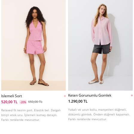
başlangıç oluşturur. Kalbinde, kehribarın
derinliği kaşmirin kadifemsi yumuşaklığı ve
mürün mistik dokunuşuyla birleşerek
zarafet ve gizem arasında eşsiz bir
kontrast sunar. Son olarak, dip nota miskin
şehvetini, sandal ağacının rahatlatıcı
sıcaklığını, tonkanın saran tatlılığını ve
vanilyanın baştan çıkarıcı dokunuşunu
ortaya çıkararak kalıcı ve büyüleyici bir iz
bırakır. Hoşgörüyü ve sofistikasyonu bir
araya getiren bir parfüm arayanlar için
ideal olan bu koku, lüksün modern
cazibeyle buluştuğu samimi anlar ve
unutulmaz geceler için mükemmeldir.
Keten Gorunumlu Gomlek
Islemeli Sort
1.290,00 TL
520,00 TL
650,00 TL
-20%
Yakalı ve uzun kollu, manşetleri düğmeli,
Relaxed fit kesim şort. Elastik bel. Dalgalı
dökümlü gömlek. Önden düğmeli kapamalı.
bitişli etek ucu. İşlemeli kumaş detaylı.
Farklı renklerde mevcuttur.
Farklı renklerde mevcuttur.