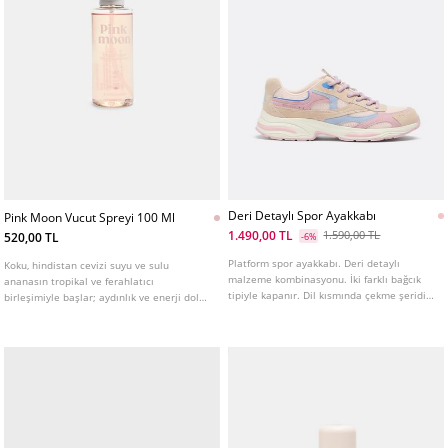
Deri Detaylı Spor Ayakkabı
Pink Moon Vucut Spreyi 100 Ml
1.490,00 TL
1.590,00 TL
520,00 TL
-6%
Platform spor ayakkabı. Deri detaylı
Koku, hindistan cevizi suyu ve sulu
malzeme kombinasyonu. İki farklı bağcık
ananasın tropikal ve ferahlatıcı
tipiyle kapanır. Dil kısmında çekme şeridi.
birleşimiyle başlar; aydınlık ve enerji dolu
Taban yüksekliği: 3 cm
bir his verir. Kalp notasında pralin, meyve
şerbeti ve kremsi akorların leziz notaları,
yumuşak, iştah açıcı ve bağımlılık yaratan
bir deneyim yaratır. Paçuli ve siyah
vanilyadan oluşan dip nota, cildi saatlerce
süren sıcak, şehvetli ve sofistike bir izle
sarar. Pink Moon, her anı tatlılık, özgüven
ve gittiğiniz her yerde iz bırakan eşsiz bir
ışıltıyla yaşamanız için bir davettir.