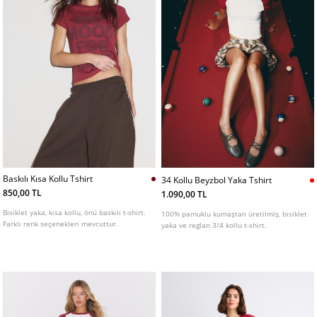
Baskılı Kısa Kollu Tshirt
34 Kollu Beyzbol Yaka Tshirt
850,00 TL
1.090,00 TL
Bisiklet yaka, kısa kollu, önü baskılı t-shirt.
100% pamuklu kumaştan üretilmiş, bisiklet
Farklı renk seçenekleri mevcuttur.
yaka ve reglan 3/4 kollu t-shirt.