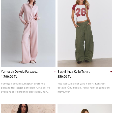
Yumusak Dokulu Palazzo
Baskılı Kısa Kollu Tshirt
Jogger Pantolon
1.790,00 TL
850,00 TL
Yumuşak dokulu kumaştan üretilmiş
Kısa kollu, bisiklet yaka t-shirt. Kontrast
palazzo tipi jogger pantolon. Orta bel ve
detaylı. Önü baskılı. Farklı renk seçenekleri
ayarlanabilir kordonlu elastik bel. Yan
mevcuttur.
cepler. Farklı renk seçenekleri mevcuttur.