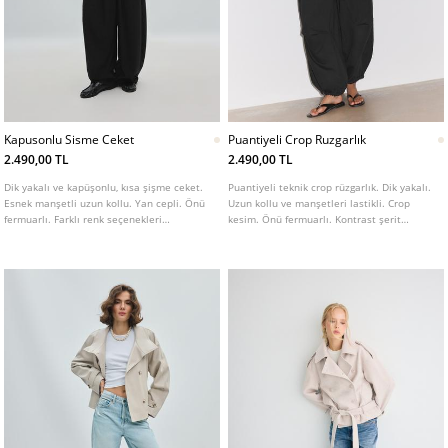
Kapusonlu Sisme Ceket
Puantiyeli Crop Ruzgarlık
2.490,00 TL
2.490,00 TL
Dik yakalı ve kapüşonlu, kısa şişme ceket.
Puantiyeli teknik crop rüzgarlık. Dik yakalı.
Esnek manşetli uzun kollu. Yan cepli. Önü
Uzun kollu ve manşetleri lastikli. Crop
fermuarlı. Farklı renk seçenekleri
kesim. Önü fermuarlı. Kontrast şerit
mevcuttur.
detaylı.