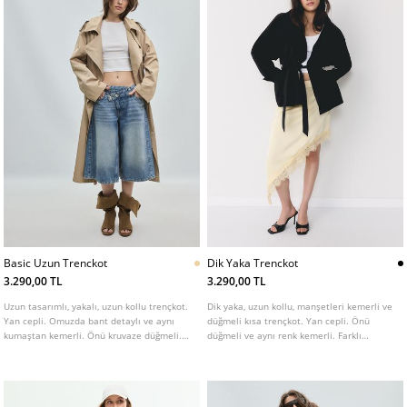
Basic Uzun Trenckot
Dik Yaka Trenckot
3.290,00 TL
3.290,00 TL
Uzun tasarımlı, yakalı, uzun kollu trençkot.
Dik yaka, uzun kollu, manşetleri kemerli ve
Yan cepli. Omuzda bant detaylı ve aynı
düğmeli kısa trençkot. Yan cepli. Önü
kumaştan kemerli. Önü kruvaze düğmeli.
düğmeli ve aynı renk kemerli. Farklı
Farklı renk seçenekleri mevcuttur.
renklerde mevcuttur.