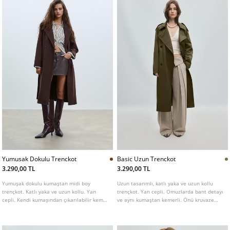
Yumusak Dokulu Trenckot
Basic Uzun Trenckot
3.290,00 TL
3.290,00 TL
Yumuşak dokulu kumaştan midi boy
Uzun tasarımlı, katlı yaka ve uzun kollu
trençkot. Katlı yaka ve uzun kollu. Yan
trençkot. Yan cepli. Omuzlarda bant detayı
cepli. Kendi kumaşından çıkarılabilir kemer
ve aynı kumaştan kemerli. Önü kruvaze
detaylı. Önden kruvaze düğme kapamalı.
düğmeli. Farklı renk seçenekleri mevcuttur.
Farklı renk seçenekleri mevcuttur.