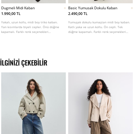
Dugmeli Midi Kaban
Basic Yumusak Dokulu Kaban
1.990,00 TL
2.490,00 TL
Yakalı, uzun kollu, midi boy triko kaban.
Yumuşak dokulu kumaştan midi boy kaban.
Yan kısımlarda biyeli cepler. Önü düğme
Katlı yaka ve uzun kollu. Ön cepli. Tek
kapamalı. Farklı renk seçenekleri
düğme kapamalı. Farklı renk seçenekleri
mevcuttur.
mevcut.
İLGINIZI ÇEKEBILIR