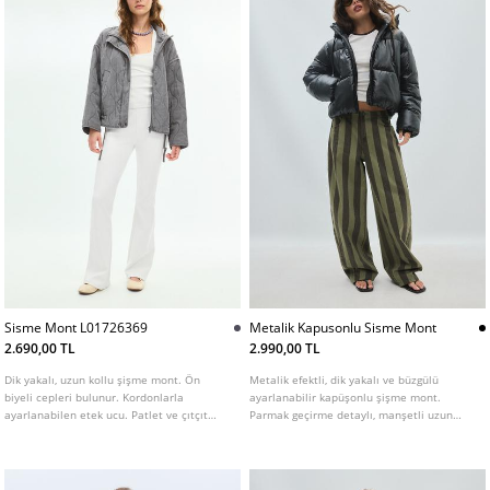
Sisme Mont L01726369
Metalik Kapusonlu Sisme Mont
2.690,00 TL
2.990,00 TL
Dik yakalı, uzun kollu şişme mont. Ön
Metalik efektli, dik yakalı ve büzgülü
biyeli cepleri bulunur. Kordonlarla
ayarlanabilir kapüşonlu şişme mont.
ayarlanabilen etek ucu. Patlet ve çıtçıt
Parmak geçirme detaylı, manşetli uzun
düğmelerle gizlenmiş ön fermuar kapama.
kollu. Fermuarlı ön cepleri ve iç cebi
Farklı renk seçenekleri mevcuttur.
bulunur. Arkaya asmak için iç kısımda şerit
detaylı. Önden fermuarlı.