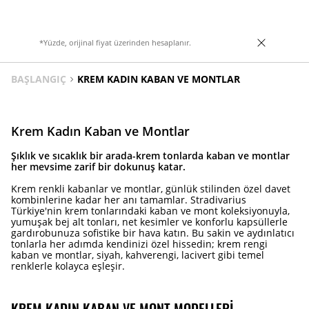
ayarlanabilir kemerlidir.
*Yüzde, orijinal fiyat üzerinden hesaplanır.
BAŞLANGIÇ
KREM KADIN KABAN VE MONTLAR
Krem Kadın Kaban ve Montlar
Şıklık ve sıcaklık bir arada-krem tonlarda kaban ve montlar
her mevsime zarif bir dokunuş katar.
Krem renkli kabanlar ve montlar, günlük stilinden özel davet
kombinlerine kadar her anı tamamlar. Stradivarius
Türkiye'nin krem tonlarındaki kaban ve mont koleksiyonuyla,
yumuşak bej alt tonları, net kesimler ve konforlu kapsüllerle
gardırobunuza sofistike bir hava katın. Bu sakin ve aydınlatıcı
tonlarla her adımda kendinizi özel hissedin; krem rengi
kaban ve montlar, siyah, kahverengi, lacivert gibi temel
renklerle kolayca eşleşir.
KREM KADIN KABAN VE MONT MODELLERI