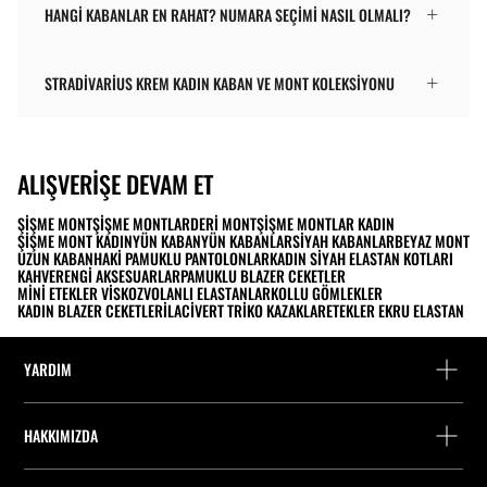
HANGI KABANLAR EN RAHAT? NUMARA SEÇIMI NASIL OLMALI?
STRADIVARIUS KREM KADIN KABAN VE MONT KOLEKSIYONU
ALIŞVERIŞE DEVAM ET
ŞIŞME MONT
ŞIŞME MONTLAR
DERI MONT
ŞIŞME MONTLAR KADIN
ŞIŞME MONT KADIN
YÜN KABAN
YÜN KABANLAR
SIYAH KABANLAR
BEYAZ MONT
UZUN KABAN
HAKI PAMUKLU PANTOLONLAR
KADIN SIYAH ELASTAN KOTLARI
KAHVERENGI AKSESUARLAR
PAMUKLU BLAZER CEKETLER
MINI ETEKLER VISKOZ
VOLANLI ELASTANLAR
KOLLU GÖMLEKLER
KADIN BLAZER CEKETLERI
LACIVERT TRIKO KAZAKLAR
ETEKLER EKRU ELASTAN
YARDIM
Yardım ve iletişim
HAKKIMIZDA
Siparişi takip edin
Bir mağaza bulun
Misafir olarak iade