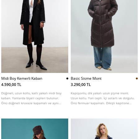
Midi Boy Kemerli Kaban
Basic Sisme Mont
4.590,00 TL
3.290,00 TL
Düğmeli, uzun kollu, katlı yakalı midi boy
Kapüşonlu, dik yakalı uzun şişme mont.
kaban. Yanlarda biyeli cepleri bulunur.
Uzun kollu. Yan cepli. İçi astarlı ve dolgulu.
Önü düğmeli kruvaze kapamalı ve aynı
Önü fermuar kapamalı. Dikişli kapitone
renk kemerli. Farklı renklerde mevcuttur.
detaylı. Farklı renk seçenekleri mevcuttur.