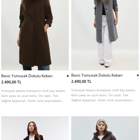
Basic Yumusak Dokulu Kaban
Basic Yumusak Dokulu Kaban
2.490,00 TL
2.490,00 TL
Yumuşak dokulu kumaştan midi boy kaban.
Yumuşak dokulu kumaştan midi boy kaban.
Katlı yaka ve uzun kollu. Ön cepli. Tek
Katlı yaka ve uzun kollu. Ön cepli. Tek
düğme kapamalı. Farklı renk seçenekleri
düğme kapamalı. Farklı renk seçenekleri
mevcut.
mevcut.