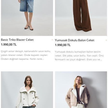
Basic Triko Blazer Ceket
Yumusak Dokulu Balon Ceket
1.990,00 TL
1.990,00 TL
Çizgili astar detaylı, katlanabilir uzun kollu,
Yumuşak dokulu kumaştan balon kesim
yakalı blazer ceket. Önde kapaklı cepler.
ceket. Dik yaka, uzun kollu. Yan cepli. Önü
Önden düğmeli kapama. Farklı renk
fermuarlı ve çıtçıt düğmeli. Etek ucu ve
seçenekleri mevcuttur.
manşetleri elastik detaylı. Farklı renk
seçenekleri mevcuttur.