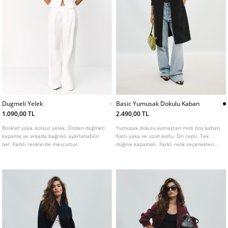
Dugmeli Yelek
Basic Yumusak Dokulu Kaban
1.090,00 TL
2.490,00 TL
Bisiklet yaka, kolsuz yelek. Önden düğmeli
Yumuşak dokulu kumaştan midi boy kaban.
kapama ve arkada bağcıklı ayarlanabilir
Katlı yaka ve uzun kollu. Ön cepli. Tek
bel. Farklı renklerde mevcuttur.
düğme kapamalı. Farklı renk seçenekleri
mevcut.