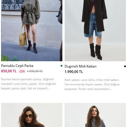
Pamuklu Cepli Parka
Dugmeli Midi Kaban
850,00 TL
1.090,00 TL
1.990,00 TL
-22%
Normal kesim pamuklu parka. Düğmeli
Katlı yakalı, uzun kollu, triko midi kaban.
manşetli uzun kollu, yakalı. Önü düğmeli
Yan kısımlarda biyeli cepler. Önü düğme
kapaklı yama cepli. İpli ve stoperli
kapamalı. Farklı renk seçenekleri
ayarlanabilir beli. Fermuarlı ve çıtçıtlı
mevcuttur.
patletle gizlenen ön kapama. Çeşitli
renkleri mevcuttur.