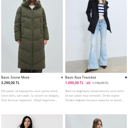
Basic Sisme Mont
Basic Kısa Trenckot
3.290,00 TL
1.090,00 TL
1.190,00 TL
-8%
Dik yakalı ve kapüşonlu uzun şişme mont.
Bant ve düğmeyle tamamlanmış uzun kollu
Uzun kollu, yan cepli. İçi astarlı ve dolgulu.
ve kat yakalı kısa trençkot. Önde cepler.
Önü fermuar kapamalı. Dikişli kapitone
Önden düğmeli kruvaze kapama ve kendi
detaylı. Farklı renk seçenekleri mevcuttur.
kumaşından kemer detaylı.