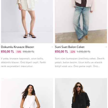
Dokumlu Kruvaze Blazer
Suni Suet Balon Ceket
850,00 TL
850,00 TL
990,00 TL
1.090,00 TL
-14%
-22%
V yaka, kruvaze kapamalı, uzun kollu,
Suni süet kumaştan üretilmiş ceket. Devrik
dökümlü blazer. Önü biyeli cepli. Farklı
yakalı, balon kesim. Uzun kollu ve elastik
renk seçenekleri mevcuttur.
bitişli etek ucu. Önü yama cepli. Önü
fermuar kapamalı. Omuzlarda apolet
detaylı. Farklı renklerde mevcuttur.