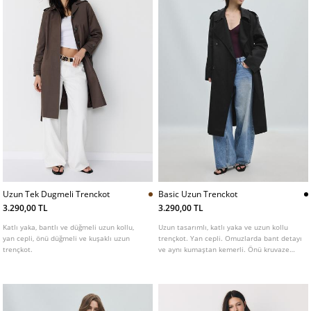
Uzun Tek Dugmeli Trenckot
Basic Uzun Trenckot
3.290,00 TL
3.290,00 TL
Katlı yaka, bantlı ve düğmeli uzun kollu,
Uzun tasarımlı, katlı yaka ve uzun kollu
yan cepli, önü düğmeli ve kuşaklı uzun
trençkot. Yan cepli. Omuzlarda bant detayı
trençkot.
ve aynı kumaştan kemerli. Önü kruvaze
düğmeli. Farklı renk seçenekleri mevcuttur.