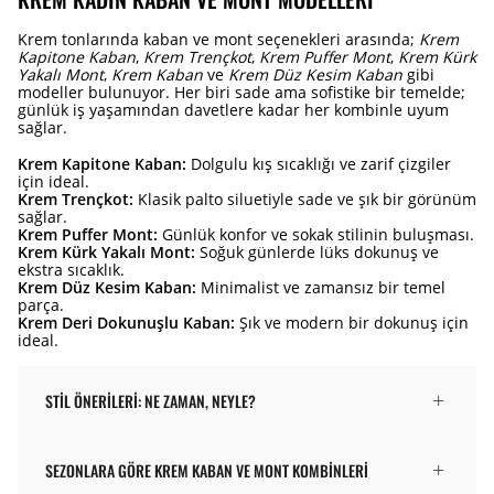
Krem tonlarında kaban ve mont seçenekleri arasında;
Krem
Kapitone Kaban
,
Krem Trençkot
,
Krem Puffer Mont
,
Krem Kürk
Yakalı Mont
,
Krem Kaban
ve
Krem Düz Kesim Kaban
gibi
modeller bulunuyor. Her biri sade ama sofistike bir temelde;
günlük iş yaşamından davetlere kadar her kombinle uyum
sağlar.
Krem Kapitone Kaban:
Dolgulu kış sıcaklığı ve zarif çizgiler
için ideal.
Krem Trençkot:
Klasik palto siluetiyle sade ve şık bir görünüm
sağlar.
Krem Puffer Mont:
Günlük konfor ve sokak stilinin buluşması.
Krem Kürk Yakalı Mont:
Soğuk günlerde lüks dokunuş ve
ekstra sıcaklık.
Krem Düz Kesim Kaban:
Minimalist ve zamansız bir temel
parça.
Krem Deri Dokunuşlu Kaban:
Şık ve modern bir dokunuş için
ideal.
STIL ÖNERILERI: NE ZAMAN, NEYLE?
SEZONLARA GÖRE KREM KABAN VE MONT KOMBINLERI