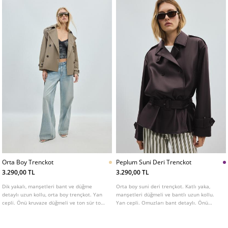
Orta Boy Trenckot
Peplum Suni Deri Trenckot
3.290,00 TL
3.290,00 TL
Dik yakalı, manşetleri bant ve düğme
Orta boy suni deri trençkot. Katlı yaka,
detaylı uzun kollu, orta boy trençkot. Yan
manşetleri düğmeli ve bantlı uzun kollu.
cepli. Önü kruvaze düğmeli ve ton sür ton
Yan cepli. Omuzları bant detaylı. Önü
kemerli. Omuz ve yaka kısmında bant
kruvaze düğmeli ve tokalı kemerli.
detayı.