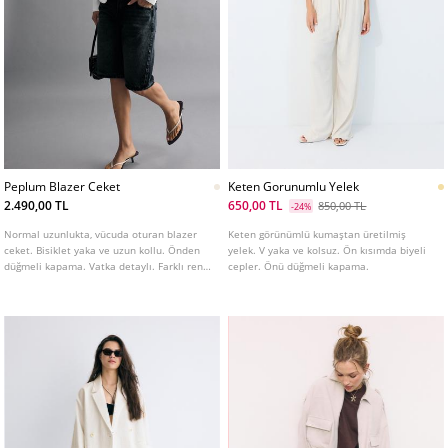
Peplum Blazer Ceket
Keten Gorunumlu Yelek
2.490,00 TL
650,00 TL
850,00 TL
-24%
Normal uzunlukta, vücuda oturan blazer
Keten görünümlü kumaştan üretilmiş
ceket. Bisiklet yaka ve uzun kollu. Önden
yelek. V yaka ve kolsuz. Ön kısımda biyeli
düğmeli kapama. Vatka detaylı. Farklı renk
cepler. Önü düğmeli kapama.
seçenekleri mevcuttur.