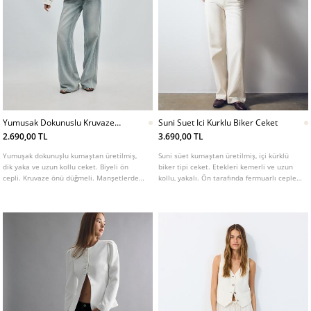
Yumusak Dokunuslu Kruvaze
Suni Suet Ici Kurklu Biker Ceket
Dik Yaka Ceket L01770526
2.690,00 TL
3.690,00 TL
Yumuşak dokunuşlu kumaştan üretilmiş,
Suni süet kumaştan üretilmiş, içi kürklü
dik yaka ve uzun kollu ceket. Biyeli ön
biker tipi ceket. Etekleri kemerli ve uzun
cepli. Kruvaze önü düğmeli. Manşetlerde
kollu, yakalı. Ön tarafında fermuarlı cepleri
ilik detaylı. Farklı renkleri mevcuttur.
bulunur. İç astar detaylı ve kontrast suni
kürk kumaşla kombinlenmiş bitişlere
sahiptir. Metal fermuarlı çapraz ön
kapama. Çeşitli renklerde mevcuttur.