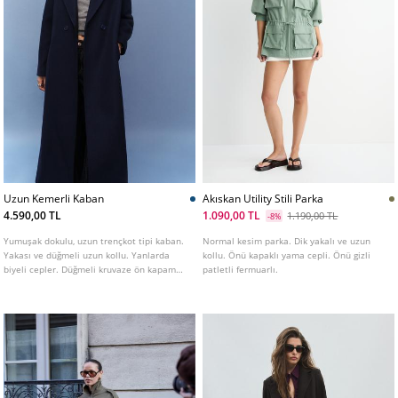
Uzun Kemerli Kaban
Akıskan Utility Stili Parka
4.590,00 TL
1.090,00 TL
1.190,00 TL
-8%
Yumuşak dokulu, uzun trençkot tipi kaban.
Normal kesim parka. Dik yakalı ve uzun
Yakası ve düğmeli uzun kollu. Yanlarda
kollu. Önü kapaklı yama cepli. Önü gizli
biyeli cepler. Düğmeli kruvaze ön kapama
patletli fermuarlı.
ve aynı kumaştan kemer. Farklı renklerde
mevcuttur.