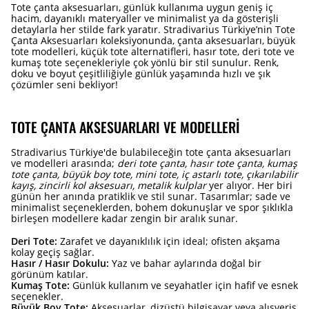
Tote çanta aksesuarları, günlük kullanıma uygun geniş iç
hacim, dayanıklı materyaller ve minimalist ya da gösterişli
detaylarla her stilde fark yaratır. Stradivarius Türkiye’nin Tote
Çanta Aksesuarları koleksiyonunda, çanta aksesuarları, büyük
tote modelleri, küçük tote alternatifleri, hasır tote, deri tote ve
kumaş tote seçenekleriyle çok yönlü bir stil sunulur. Renk,
doku ve boyut çeşitliliğiyle günlük yaşamında hızlı ve şık
çözümler seni bekliyor!
TOTE ÇANTA AKSESUARLARI VE MODELLERI
Stradivarius Türkiye'de bulabileceğin tote çanta aksesuarları
ve modelleri arasında;
deri tote çanta, hasır tote çanta, kumaş
tote çanta, büyük boy tote, mini tote, iç astarlı tote, çıkarılabilir
kayış, zincirli kol aksesuarı, metalik kulplar
yer alıyor. Her biri
günün her anında pratiklik ve stil sunar. Tasarımlar; sade ve
minimalist seçeneklerden, bohem dokunuşlar ve spor şıklıkla
birleşen modellere kadar zengin bir aralık sunar.
Deri Tote:
Zarafet ve dayanıklılık için ideal; ofisten akşama
kolay geçiş sağlar.
Hasır / Hasır Dokulu:
Yaz ve bahar aylarında doğal bir
görünüm katılar.
Kumaş Tote:
Günlük kullanım ve seyahatler için hafif ve esnek
seçenekler.
Büyük Boy Tote:
Aksesuarlar, dizüstü bilgisayar veya alışveriş