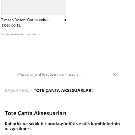
Timsah Deseni Gorunumlu
Mini Tote Capraz Askılı Canta
1.090,00 TL
Farklı renklerde mevcuttur.
*Yüzde, orijinal fiyat üzerinden hesaplanır.
BAŞLANGIÇ
TOTE ÇANTA AKSESUARLARI
Tote Çanta Aksesuarları
Rahatlık ve şıklık bir arada-günlük ve ofis kombinlerinin
vazgeçilmezi.