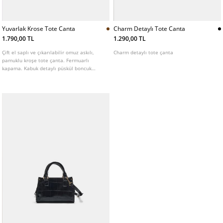
Yuvarlak Krose Tote Canta
Charm Detaylı Tote Canta
1.790,00 TL
1.290,00 TL
Çift el saplı ve çıkarılabilir omuz askılı,
Charm detaylı tote çanta
pamuklu kroşe tote çanta. Fermuarlı
kapama. Kabuk detaylı püskül boncuk
süsleme. Farklı renklerde mevcuttur.