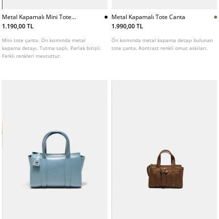
Metal Kapamalı Mini Tote
Metal Kapamalı Tote Canta
Canta
1.190,00 TL
1.990,00 TL
Mini tote çanta. Ön kısmında metal
Ön kısmında metal kapama detayı bulunan
kapama detayı. Tutma saplı. Parlak bitişli.
tote çanta. Kontrast renkli omuz askıları.
Farklı renkleri mevcuttur.