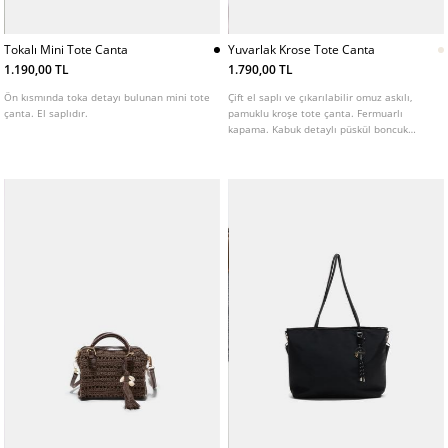
Tokalı Mini Tote Canta
Yuvarlak Krose Tote Canta
1.190,00 TL
1.790,00 TL
Ön kısmında toka detayı bulunan mini tote
Çift el saplı ve çıkarılabilir omuz askılı,
çanta. El saplıdır.
pamuklu kroşe tote çanta. Fermuarlı
kapama. Kabuk detaylı püskül boncuk
süsleme. Farklı renklerde mevcuttur.