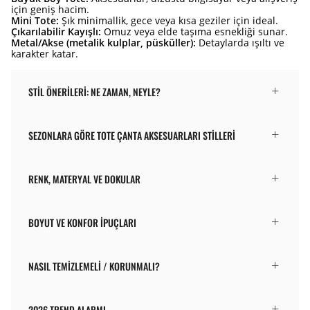
için geniş hacim.
Mini Tote:
Şık minimallik, gece veya kısa geziler için ideal.
Çıkarılabilir Kayışlı:
Omuz veya elde taşıma esnekliği sunar.
Metal/Akse (metalik kulplar, püsküller):
Detaylarda ışıltı ve
karakter katar.
STIL ÖNERILERI: NE ZAMAN, NEYLE?
SEZONLARA GÖRE TOTE ÇANTA AKSESUARLARI STILLERI
RENK, MATERYAL VE DOKULAR
BOYUT VE KONFOR İPUÇLARI
NASIL TEMIZLEMELI / KORUNMALI?
2026 TREND ALARMI