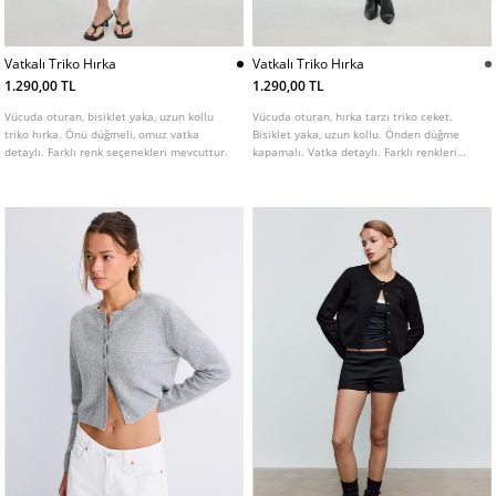
Vatkalı Triko Hırka
Vatkalı Triko Hırka
1.290,00 TL
1.290,00 TL
Vücuda oturan, bisiklet yaka, uzun kollu
Vücuda oturan, hırka tarzı triko ceket.
triko hırka. Önü düğmeli, omuz vatka
Bisiklet yaka, uzun kollu. Önden düğme
detaylı. Farklı renk seçenekleri mevcuttur.
kapamalı. Vatka detaylı. Farklı renkleri
mevcut.