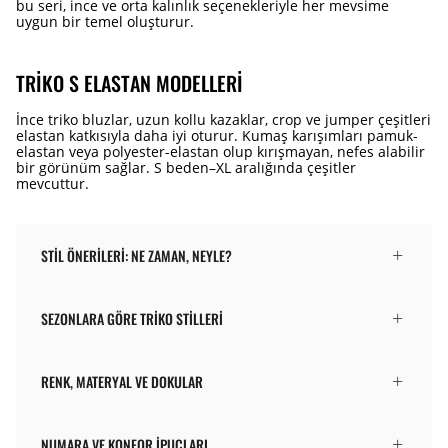
bu seri, ince ve orta kalınlık seçenekleriyle her mevsime
uygun bir temel oluşturur.
TRIKO S ELASTAN MODELLERI
İnce triko bluzlar, uzun kollu kazaklar, crop ve jumper çeşitleri
elastan katkısıyla daha iyi oturur. Kumaş karışımları pamuk-
elastan veya polyester-elastan olup kırışmayan, nefes alabilir
bir görünüm sağlar. S beden–XL aralığında çeşitler
mevcuttur.
STIL ÖNERILERI: NE ZAMAN, NEYLE?
SEZONLARA GÖRE TRIKO STILLERI
RENK, MATERYAL VE DOKULAR
NUMARA VE KONFOR İPUÇLARI