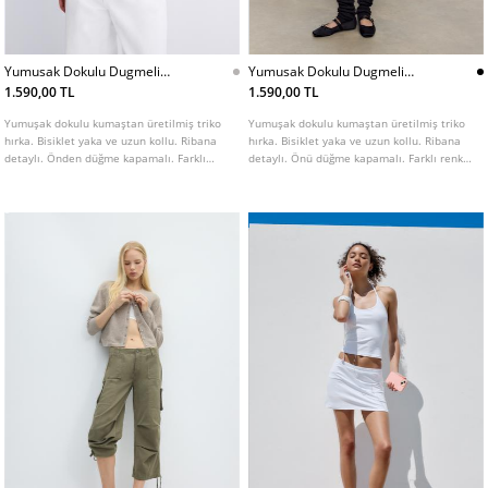
Yumusak Dokulu Dugmeli
Yumusak Dokulu Dugmeli
Triko Hırka
Triko Hırka
1.590,00 TL
1.590,00 TL
Yumuşak dokulu kumaştan üretilmiş triko
Yumuşak dokulu kumaştan üretilmiş triko
hırka. Bisiklet yaka ve uzun kollu. Ribana
hırka. Bisiklet yaka ve uzun kollu. Ribana
detaylı. Önden düğme kapamalı. Farklı
detaylı. Önü düğme kapamalı. Farklı renk
renk seçenekleri mevcuttur.
seçenekleri mevcuttur.