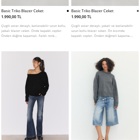
Basic Triko Blazer Ceket
Basic Triko Blazer Ceket
1.990,00 TL
1.990,00 TL
Çizgili astar detaylı, katlanabilir uzun kollu,
Çizgili astar detaylı, yakalı ve katlanabilir
yakalı blazer ceket. Önde kapaklı cepler.
uzun kollu blazer ceket. Ön kısımda
Önden düğme kapamalı. Farklı renk
kapaklı cepler. Önden düğmeli kapama.
seçenekleri mevcuttur.
Farklı renk seçenekleri mevcuttur.