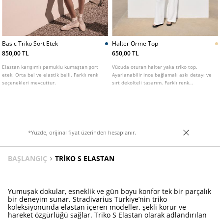
Basic Triko Sort Etek
Halter Orme Top
850,00 TL
650,00 TL
Elastan karışımlı pamuklu kumaştan şort
Vücuda oturan halter yaka triko top.
etek. Orta bel ve elastik belli. Farklı renk
Ayarlanabilir ince bağlamalı askı detayı ve
seçenekleri mevcuttur.
sırt dekolteli tasarım. Farklı renk
seçenekleri mevcuttur.
*Yüzde, orijinal fiyat üzerinden hesaplanır.
BAŞLANGIÇ
TRIKO S ELASTAN
Yumuşak dokular, esneklik ve gün boyu konfor tek bir parçalık
bir deneyim sunar. Stradivarius Türkiye’nin triko
koleksiyonunda elastan içeren modeller, şekli korur ve
hareket özgürlüğü sağlar. Triko S Elastan olarak adlandırılan