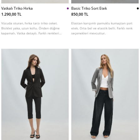
Vatkalı Triko Hırka
Basic Triko Sort Etek
1.290,00 TL
850,00 TL
Vücuda oturan, hırka tarzı triko ceket.
Elastan karışımlı pamuklu kumaştan şort
Bisiklet yaka, uzun kollu. Önden düğme
etek. Orta bel ve elastik belli. Farklı renk
kapamalı. Vatka detaylı. Farklı renkleri
seçenekleri mevcuttur.
mevcut.