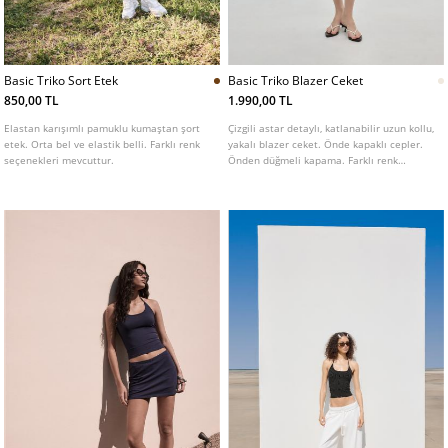
Basic Triko Sort Etek
Basic Triko Blazer Ceket
850,00 TL
1.990,00 TL
Elastan karışımlı pamuklu kumaştan şort
Çizgili astar detaylı, katlanabilir uzun kollu,
etek. Orta bel ve elastik belli. Farklı renk
yakalı blazer ceket. Önde kapaklı cepler.
seçenekleri mevcuttur.
Önden düğmeli kapama. Farklı renk
seçenekleri mevcuttur.