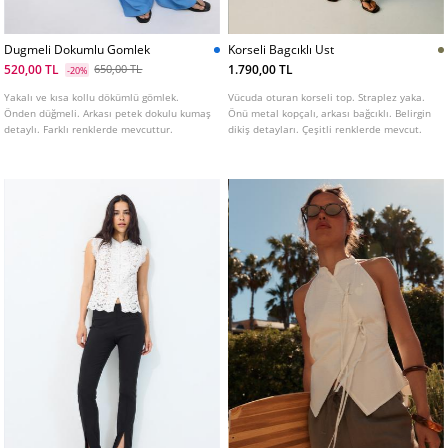
Dugmeli Dokumlu Gomlek
Korseli Bagcıklı Ust
520,00 TL
1.790,00 TL
650,00 TL
-20%
Yakalı ve kısa kollu dökümlü gömlek.
Vücuda oturan korseli top. Straplez yaka.
Önden düğmeli. Arkası petek dokulu kumaş
Önü metal kopçalı, arkası bağcıklı. Belirgin
detaylı. Farklı renklerde mevcuttur.
dikiş detayları. Çeşitli renklerde mevcut.