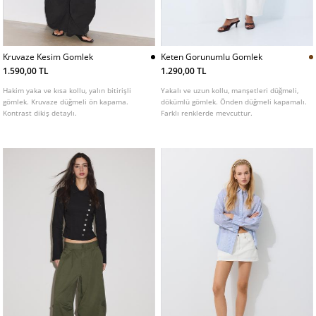
Kruvaze Kesim Gomlek
Keten Gorunumlu Gomlek
1.590,00 TL
1.290,00 TL
Hakim yaka ve kısa kollu, yalın bitirişli
Yakalı ve uzun kollu, manşetleri düğmeli,
gömlek. Kruvaze düğmeli ön kapama.
dökümlü gömlek. Önden düğmeli kapamalı.
Kontrast dikiş detaylı.
Farklı renklerde mevcuttur.