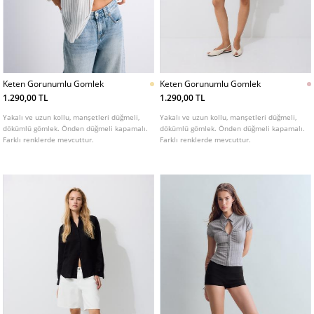
Keten Gorunumlu Gomlek
Keten Gorunumlu Gomlek
1.290,00 TL
1.290,00 TL
Yakalı ve uzun kollu, manşetleri düğmeli,
Yakalı ve uzun kollu, manşetleri düğmeli,
dökümlü gömlek. Önden düğmeli kapamalı.
dökümlü gömlek. Önden düğmeli kapamalı.
Farklı renklerde mevcuttur.
Farklı renklerde mevcuttur.