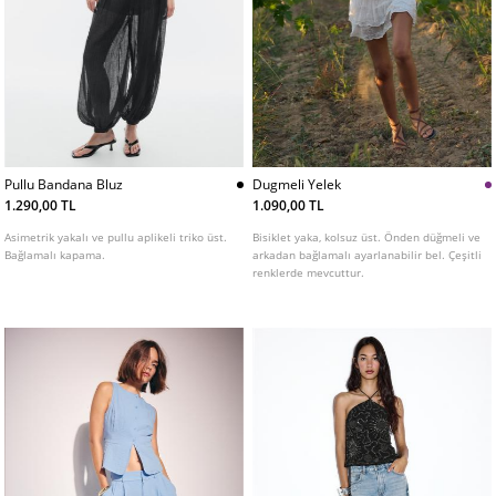
Pullu Bandana Bluz
Dugmeli Yelek
1.290,00 TL
1.090,00 TL
Asimetrik yakalı ve pullu aplikeli triko üst.
Bisiklet yaka, kolsuz üst. Önden düğmeli ve
Bağlamalı kapama.
arkadan bağlamalı ayarlanabilir bel. Çeşitli
renklerde mevcuttur.