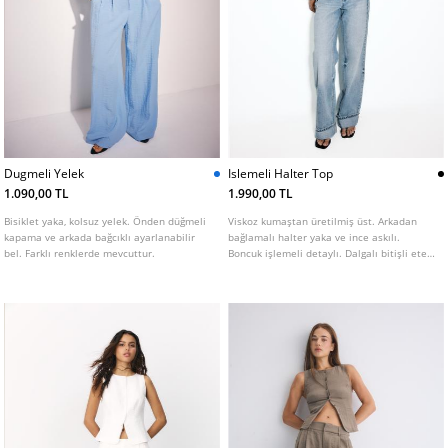
Dugmeli Yelek
Islemeli Halter Top
1.090,00 TL
1.990,00 TL
Bisiklet yaka, kolsuz yelek. Önden düğmeli
Viskoz kumaştan üretilmiş üst. Arkadan
kapama ve arkada bağcıklı ayarlanabilir
bağlamalı halter yaka ve ince askılı.
bel. Farklı renklerde mevcuttur.
Boncuk işlemeli detaylı. Dalgalı bitişli etek
ucu.