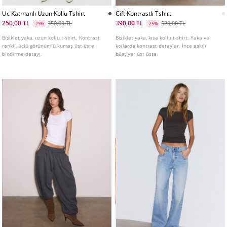
Uc Katmanlı Uzun Kollu Tshirt
Cift Kontrastlı Tshirt
250,00 TL
390,00 TL
350,00 TL
520,00 TL
-29%
-25%
Bisiklet yaka, uzun kollu t-shirt. Kontrast
Bisiklet yaka, kısa kollu t-shirt. Yaka ve
renkli, üçlü görünümlü kumaş üst üste
kollarda kontrast detaylar. İnce askılı
bindirme detayı.
büstiyer üst üste.