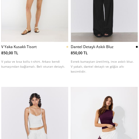
V Yaka Kusaklı Tisort
Dantel Detaylı Askılı Bluz
850,00 TL
850,00 TL
V yaka ve kısa kollu t-shirt. Arkası kendi
Esnek kumaştan üretilmiş, ince askılı bluz.
kumaşından bağlamalı. Beli oturan detaylı.
V yakalı, dantel detaylı ve göğüs altı
kesimlidir.