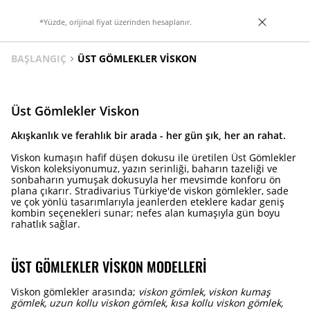
*Yüzde, orijinal fiyat üzerinden hesaplanır.
BAŞLANGIÇ
ÜST GÖMLEKLER VISKON
Üst Gömlekler Viskon
Akışkanlık ve ferahlık bir arada - her gün şık, her an rahat.
Viskon kumaşın hafif düşen dokusu ile üretilen Üst Gömlekler
Viskon koleksiyonumuz, yazın serinliği, baharın tazeliği ve
sonbaharın yumuşak dokusuyla her mevsimde konforu ön
plana çıkarır. Stradivarius Türkiye'de viskon gömlekler, sade
ve çok yönlü tasarımlarıyla jeanlerden eteklere kadar geniş
kombin seçenekleri sunar; nefes alan kumaşıyla gün boyu
rahatlık sağlar.
ÜST GÖMLEKLER VISKON MODELLERI
Viskon gömlekler arasında;
viskon gömlek, viskon kumaş
gömlek, uzun kollu viskon gömlek, kısa kollu viskon gömlek,