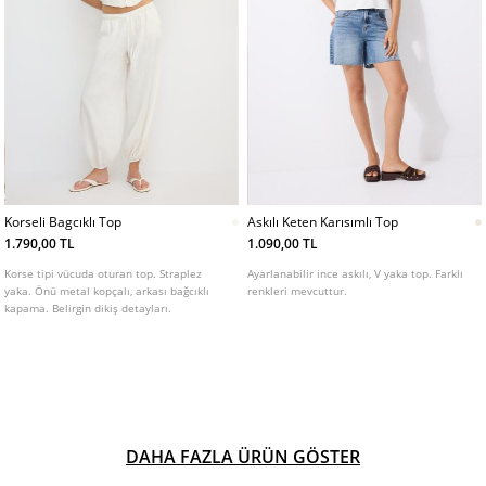
Korseli Bagcıklı Top
Askılı Keten Karısımlı Top
1.790,00 TL
1.090,00 TL
Korse tipi vücuda oturan top. Straplez
Ayarlanabilir ince askılı, V yaka top. Farklı
yaka. Önü metal kopçalı, arkası bağcıklı
renkleri mevcuttur.
kapama. Belirgin dikiş detayları.
DAHA FAZLA ÜRÜN GÖSTER