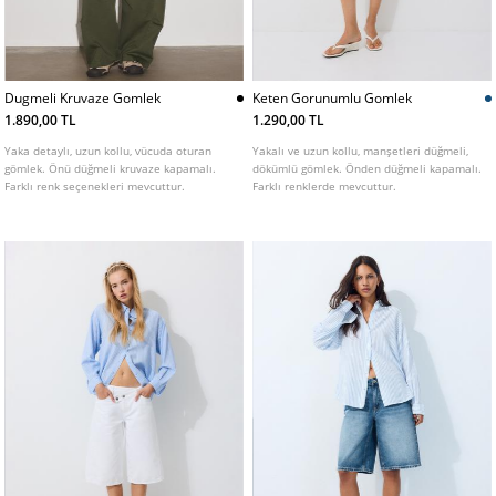
Dugmeli Kruvaze Gomlek
Keten Gorunumlu Gomlek
1.890,00 TL
1.290,00 TL
Yaka detaylı, uzun kollu, vücuda oturan
Yakalı ve uzun kollu, manşetleri düğmeli,
gömlek. Önü düğmeli kruvaze kapamalı.
dökümlü gömlek. Önden düğmeli kapamalı.
Farklı renk seçenekleri mevcuttur.
Farklı renklerde mevcuttur.