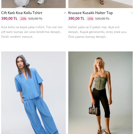
Cift Katlı Kısa Kollu Tshirt
Kruvaze Kusaklı Halter Top
390,00 TL
390,00 TL
520,00 TL
520,00 TL
-25%
-25%
Kısa kollu ve kayık yaka t-shirt. Ton sür ton
Halter yaka ve V yakalı top. Açık sırt
çift katlı kumaş üst üste bindirme detaylı.
detaylı. Kuşak görünümlü, streç etek ucu.
Farklı renkleri mevcut.
Önü çapraz kumaş detaylı.