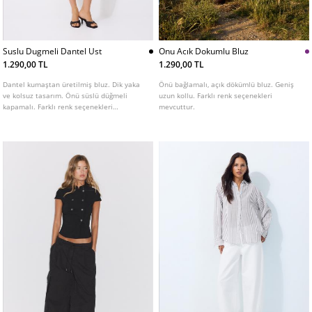
Suslu Dugmeli Dantel Ust
Onu Acık Dokumlu Bluz
1.290,00 TL
1.290,00 TL
Dantel kumaştan üretilmiş bluz. Dik yaka
Önü bağlamalı, açık dökümlü bluz. Geniş
ve kolsuz tasarım. Önü süslü düğmeli
uzun kollu. Farklı renk seçenekleri
kapamalı. Farklı renk seçenekleri
mevcuttur.
mevcuttur.