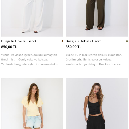
Buzgulu Dokulu Tisort
Buzgulu Dokulu Tisort
850,00 TL
850,00 TL
Yüzde 19 viskoz içeren dokulu kumaştan
Yüzde 19 viskoz içeren dokulu kumaştan
üretilmiştir. Geniş yaka ve kolsuz.
üretilmiştir. Geniş yaka ve kolsuz.
Yanlarda büzgü detaylı. Düz kesim etek
Yanlarda büzgü detaylı. Düz kesim etek
ucu.
ucu.