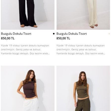
Buzgulu Dokulu Tisort
Buzgulu Dokulu Tisort
850,00 TL
850,00 TL
Yüzde 19 viskoz içeren dokulu kumaştan
Yüzde 19 viskoz içeren dokulu kumaştan
üretilmiştir. Geniş yaka ve kolsuz.
üretilmiştir. Geniş yaka ve kolsuz.
Yanlarda büzgü detaylı. Düz kesim etek
Yanlarda büzgü detaylı. Düz kesim etek
ucu.
ucu.