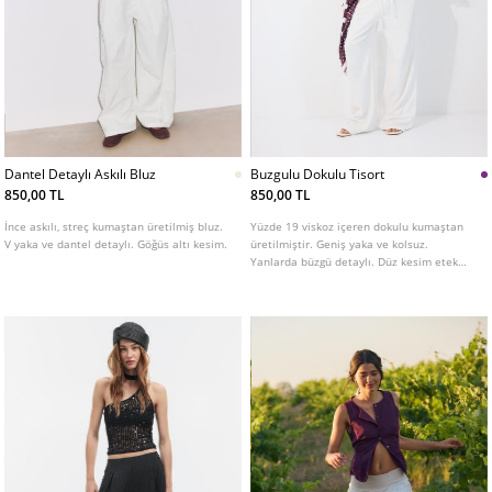
Dantel Detaylı Askılı Bluz
Buzgulu Dokulu Tisort
850,00 TL
850,00 TL
İnce askılı, streç kumaştan üretilmiş bluz.
Yüzde 19 viskoz içeren dokulu kumaştan
V yaka ve dantel detaylı. Göğüs altı kesim.
üretilmiştir. Geniş yaka ve kolsuz.
Yanlarda büzgü detaylı. Düz kesim etek
ucu. Farklı renkleri mevcuttur.