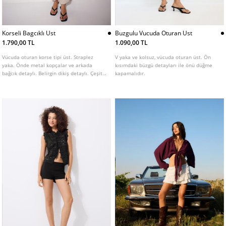
Korseli Bagcıklı Ust
Buzgulu Vucuda Oturan Ust
1.790,00 TL
1.090,00 TL
Vücuda oturan korse tipi üst. Straplez
V yaka ve kolsuz, vücuda oturan üst. Ön
yaka. Önde metal kopçalar ve arkada
kısımdaki büzgü detayları ile önü düğme
bağcık detaylı. Belirgin dikiş detaylı. Çeşitli
kapamalıdır.
renklerde mevcuttur.