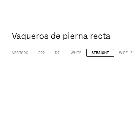
Vaqueros de pierna recta
VER TODO
D92
D91
WHITE
STRAIGHT
WIDE LE