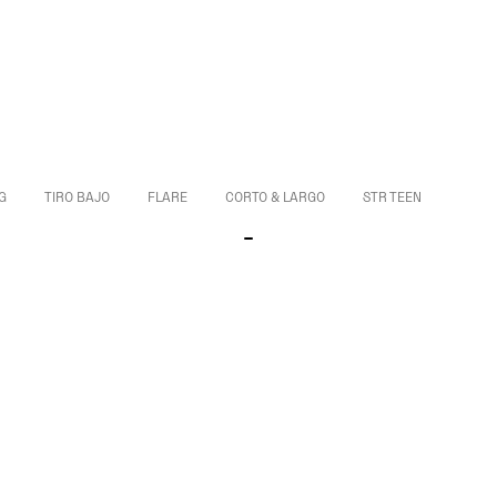
G
TIRO BAJO
FLARE
CORTO & LARGO
STR TEEN