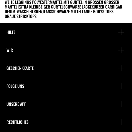
WEITE LEGGINGS POLYESTER
MÄNTEL MIT GÜRTEL IN GROSSEN GRÖSSEN
MANTEL EXTRA KLEIN
BEIGER GÜRTEL
SCHWARZE JACKE
KURZER CARDIGAN
DENIM-WASCH HERRENJEANS
SCHWARZE MITTELLANGE BODYS TOPS
GRAUE STRICKTOPS
HILFE
Hilfe und Kontakt
WIR
Wo befindet sich deine Bestellung gerade?
Suchen Sie ein Geschäft
Rückgabe als Gast
GESCHENKKARTE
Unternehmen
Packstation-Finder
Saldoabfrage
Arbeite mit Stradivarius
Stradivarius ID
FOLGE UNS
Kauf einer Geschenkkarte
Company Profile
Präferenz-Cookies
UNSERE APP
iOS
Android
RECHTLICHES