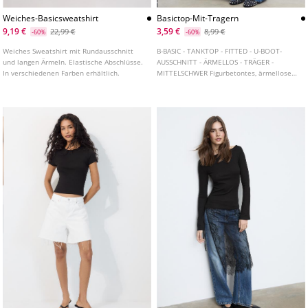
Weiches-Basicsweatshirt
Basictop-Mit-Tragern
9,19 €
3,59 €
22,99 €
8,99 €
-60%
-60%
Weiches Sweatshirt mit Rundausschnitt
B-BASIC - TANKTOP - FITTED - U-BOOT-
und langen Ärmeln. Elastische Abschlüsse.
AUSSCHNITT - ÄRMELLOS - TRÄGER -
In verschiedenen Farben erhältlich.
MITTELSCHWER Figurbetontes, ärmelloses
Top mit U-Boot-Ausschnitt. In
verschiedenen Farben erhältlich.