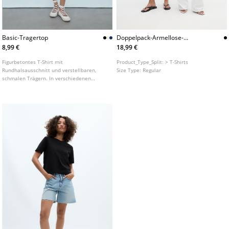
Basic-Tragertop
Doppelpack-Armellose-
Basictshirts
8,99 €
18,99 €
Figurbetontes T-Shirt mit
Product_Type_Split:
> T-Shirts
Rundhalsausschnitt und verstellbaren,
Size Type:
Regular
schmalen Trägern. In verschiedenen
Farben erhältlich.