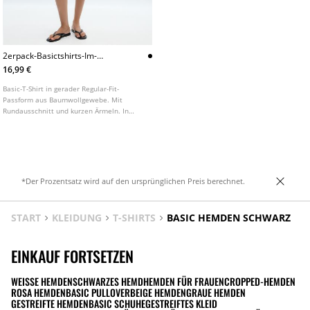
2erpack-Basictshirts-Im-
Regularfit
16,99 €
Basic-T-Shirt in gerader Regular-Fit-
Passform aus Baumwollgewebe. Mit
Rundausschnitt und kurzen Ärmeln. In
verschiedenen Farben erhältlich.
*Der Prozentsatz wird auf den ursprünglichen Preis berechnet.
START
KLEIDUNG
T-SHIRTS
BASIC HEMDEN SCHWARZ
EINKAUF FORTSETZEN
WEISSE HEMDEN
SCHWARZES HEMD
HEMDEN FÜR FRAUEN
CROPPED-HEMDEN
ROSA HEMDEN
BASIC PULLOVER
BEIGE HEMDEN
GRAUE HEMDEN
GESTREIFTE HEMDEN
BASIC SCHUHE
GESTREIFTES KLEID