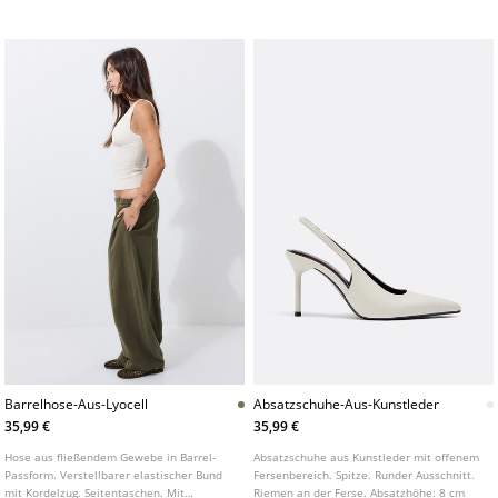
Barrelhose-Aus-Lyocell
Absatzschuhe-Aus-Kunstleder
35,99 €
35,99 €
Hose aus fließendem Gewebe in Barrel-
Absatzschuhe aus Kunstleder mit offenem
Passform. Verstellbarer elastischer Bund
Fersenbereich. Spitze. Runder Ausschnitt.
mit Kordelzug. Seitentaschen. Mit
Riemen an der Ferse. Absatzhöhe: 8 cm