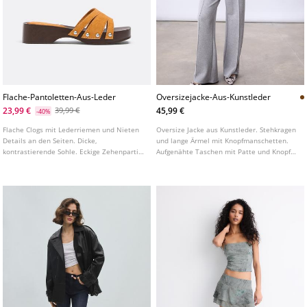
Flache-Pantoletten-Aus-Leder
Oversizejacke-Aus-Kunstleder
23,99 €
45,99 €
39,99 €
-40%
Flache Clogs mit Lederriemen und Nieten
Oversize Jacke aus Kunstleder. Stehkragen
Details an den Seiten. Dicke,
und lange Ärmel mit Knopfmanschetten.
kontrastierende Sohle. Eckige Zehenpartie.
Aufgenähte Taschen mit Patte und Knopf
In Senfgelb erhältlich. Sohlenhöhe: 4,5 cm
vorne und Paspeltaschen an den Seiten.
Elastischer Saum. Verdeckter
Frontverschluss mit Metallreißverschluss
und Druckknöpfen.