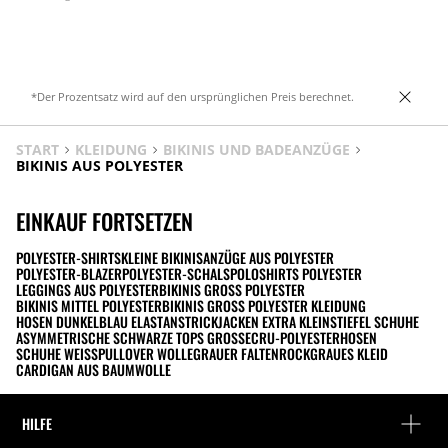
markanten Nahtdetails.
*Der Prozentsatz wird auf den ursprünglichen Preis berechnet.
START
KLEIDUNG
BIKINIS UND BADEANZÜGE
BIKINIS AUS POLYESTER
EINKAUF FORTSETZEN
POLYESTER-SHIRTS
KLEINE BIKINIS
ANZÜGE AUS POLYESTER
POLYESTER-BLAZER
POLYESTER-SCHALS
POLOSHIRTS POLYESTER
LEGGINGS AUS POLYESTER
BIKINIS GROSS POLYESTER
BIKINIS MITTEL POLYESTER
BIKINIS GROSS POLYESTER KLEIDUNG
HOSEN DUNKELBLAU ELASTAN
STRICKJACKEN EXTRA KLEIN
STIEFEL SCHUHE
ASYMMETRISCHE SCHWARZE TOPS GROSS
ECRU-POLYESTERHOSEN
SCHUHE WEISS
PULLOVER WOLLE
GRAUER FALTENROCK
GRAUES KLEID
CARDIGAN AUS BAUMWOLLE
HILFE