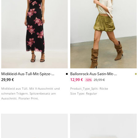
Midikleid-Aus-Tull-Mit-Spitze-
Ballonrock-Aus-Satin-Mit-
Und-Print
Taschen
29,99 €
12,99 €
25,99 €
-50%
Midikleid aus Tüll. Mit V-Ausschnitt und
Product_Type_Split:
Röcke
schmalen Trägern. Spitzenbesatz am
Size Type:
Regular
Ausschnitt. Floraler Print.