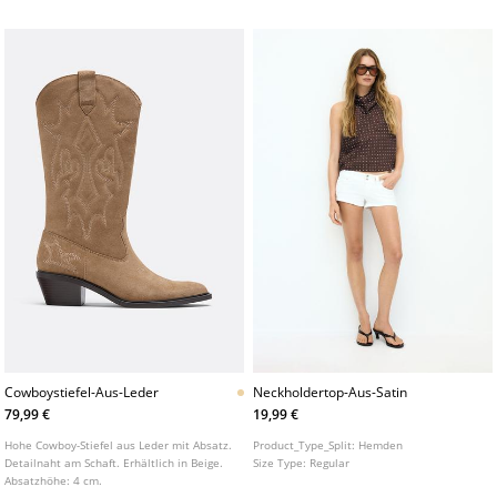
verschiedenen Farben erhältlich.
Ortholite® Technologie.
Cowboystiefel-Aus-Leder
Neckholdertop-Aus-Satin
79,99 €
19,99 €
Hohe Cowboy-Stiefel aus Leder mit Absatz.
Product_Type_Split:
Hemden
Detailnaht am Schaft. Erhältlich in Beige.
Size Type:
Regular
Absatzhöhe: 4 cm.