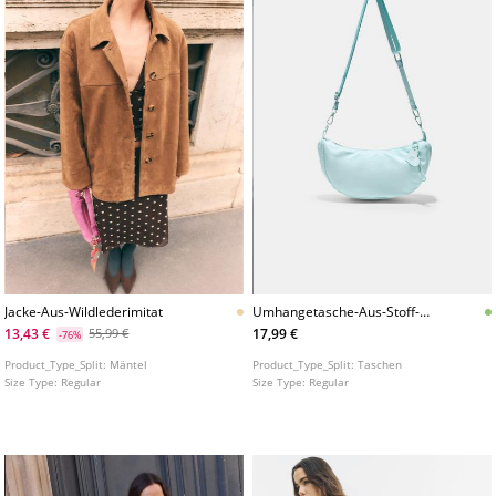
Jacke-Aus-Wildlederimitat
Umhangetasche-Aus-Stoff-
Luna
13,43 €
17,99 €
55,99 €
-76%
Product_Type_Split:
Mäntel
Product_Type_Split:
Taschen
Size Type:
Regular
Size Type:
Regular