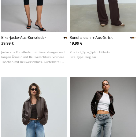
Bikerjacke-Aus-Kunstleder
Rundhalstshirt-Aus-Strick
39,99 €
19,99 €
Jacke aus Kunstleder mit Reverskragen und
Product_Type_Split:
T-Shirts
langen Ärmeln mit Reißverschluss. Vordere
Size Type:
Regular
Taschen mit Reißverschluss. Gürteldetail
aus demselben Material mit
Metallschnalle vorne. Zweireihiger
vorderer Verschluss mit
Metallreißverschluss.