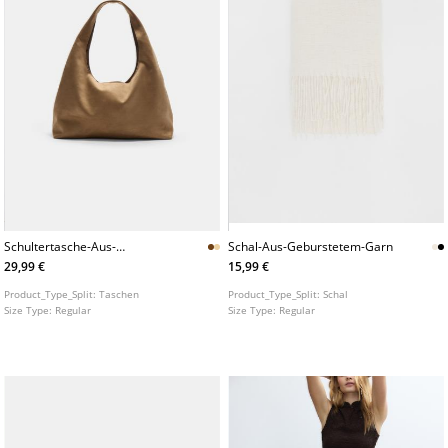
Schultertasche-Aus-
Schal-Aus-Geburstetem-Garn
Wildlederimitat
29,99 €
15,99 €
Product_Type_Split:
Taschen
Product_Type_Split:
Schal
Size Type:
Regular
Size Type:
Regular