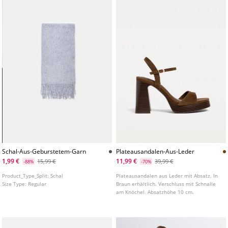
Schal-Aus-Geburstetem-Garn
Plateausandalen-Aus-Leder
1,99 €
11,99 €
15,99 €
39,99 €
-88%
-70%
Product_Type_Split:
Schal
Plateausandalen aus Leder mit Absatz. In
Size Type:
Regular
Braun erhältlich. Verschluss mit Schnalle
am Knöchel. Absatzhöhe 10 cm.