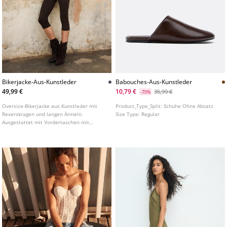
Bikerjacke-Aus-Kunstleder
Babouches-Aus-Kunstleder
49,99 €
10,79 €
35,99 €
-70%
Oversize-Bikerjacke aus Kunstleder mit
Product_Type_Split:
Schuhe Ohne Absatz
Reverskragen und langen Ärmeln.
Size Type:
Regular
Ausgestattet mit Vordertaschen mit
Reißverschluss und einer Pattentasche.
Frontreißverschluss sowie Detail mit
Schlaufen an den Schultern.