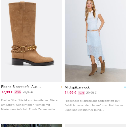
Flache-Bikerstiefel-Aus-
Midispitzenrock
Kunstleder
32,99 €
79,99 €
14,99 €
-59%
29,99 €
-50%
Flache Biker Stiefel aus Kunstleder. Nieten
Fließender Midirock aus Spitzenstoff mit
am Schaft. Geflochtener Riemen mit
farblich passendem Innenfutter. Halbhoher
Nieten am Knöchel. Runde Zehenpartie.
Bund und elastischer Bund.
Zugschlaufe am oberen Schaft.
Asymmetrischer Saum.
Sohlenhöhe: 4 cm