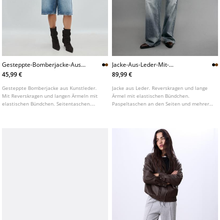
Gesteppte-Bomberjacke-Aus-
Jacke-Aus-Leder-Mit-
Kunstleder
Rippbundchen
45,99 €
89,99 €
Gesteppte Bomberjacke aus Kunstleder.
Jacke aus Leder. Reverskragen und lange
Mit Reverskragen und langen Ärmeln mit
Ärmel mit elastischen Bündchen.
elastischen Bündchen. Seitentaschen.
Paspeltaschen an den Seiten und mehrere
Elastischer, geraffter Saum.
Reißverschluss und Knopftaschen auf der
Metallreißverschluss vorne.
Brust. Rippstrickdetails Ton in Ton.
Metallreißverschluss vorne.