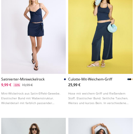
Satinierter-Miniwickelrock
Culotte-Mit-Weichem-Griff
9,99 €
25,99 €
19,99 €
-50%
Mini-Wickelrock aus Satin-Effekt-Gewebe.
Hose mit weichem Griff und fließendem
Elastischer Bund mit Wabenstruktur.
Stoff. Elastischer Bund. Seitliche Taschen.
Wickeldetail mit farblich passender
Weites und kurzes Bein. In verschiedenen
Schnürung. Innenfutter.
Farben erhältlich.