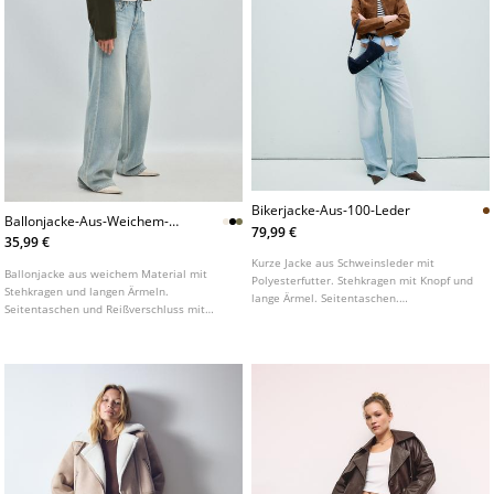
Bikerjacke-Aus-100-Leder
Ballonjacke-Aus-Weichem-
79,99 €
Material
35,99 €
Kurze Jacke aus Schweinsleder mit
Ballonjacke aus weichem Material mit
Polyesterfutter. Stehkragen mit Knopf und
Stehkragen und langen Ärmeln.
lange Ärmel. Seitentaschen.
Seitentaschen und Reißverschluss mit
Frontverschluss mit Zwei-Wege-
Druckknopfleiste vorne. Saum und
Reißverschluss.
Ärmelbündchen mit elastischem
Abschluss. In verschiedenen Farben
erhältlich.