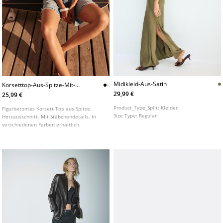
Midikleid-Aus-Satin
Korsetttop-Aus-Spitze-Mit-
Stabchen
29,99 €
25,99 €
Product_Type_Split:
Kleider
Figurbetontes Korsett-Top aus Spitze.
Size Type:
Regular
Herzausschnitt. Mit Stäbchendetails. In
verschiedenen Farben erhältlich.