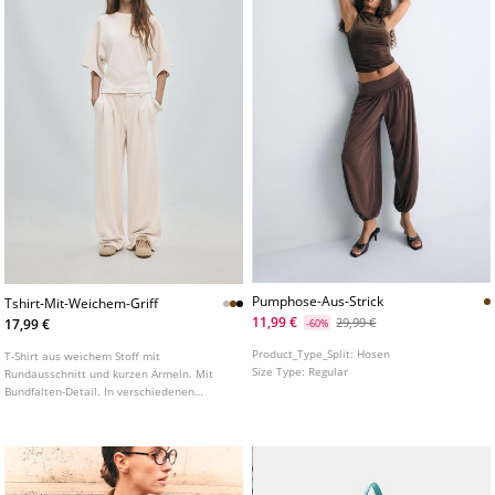
Pumphose-Aus-Strick
Tshirt-Mit-Weichem-Griff
11,99 €
29,99 €
17,99 €
-60%
Product_Type_Split:
Hosen
T-Shirt aus weichem Stoff mit
Size Type:
Regular
Rundausschnitt und kurzen Ärmeln. Mit
Bundfalten-Detail. In verschiedenen
Farben erhältlich.