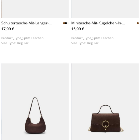
Schultertasche-Mit-Langer-
Minitasche-Mit-Kugelchen-In-
Kette
Kokosoptik
17,99 €
15,99 €
Product_Type_Split:
Taschen
Product_Type_Split:
Taschen
Size Type:
Regular
Size Type:
Regular