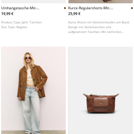
Umhangetasche-Mit-
Kurze-Regularshorts-Mit-
Unregelmaiger-Schnalle
Taschen
19,99 €
25,99 €
Product_Type_Split:
Taschen
Kurze Shorts mit Gürtelschlaufen am Bund.
Size Type:
Regular
Design mit Seitentaschen und
aufgesetzten Taschen. Mit seitlichen
Schlitzen am Saum. Verschluss vorne mit
Reißverschluss und zwei Knöpfen.