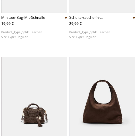
Minitote-Bag-Mit-Schnalle
Schultertasche-In-
Wildlederoptik
19,99 €
29,99 €
Product_Type_Split:
Taschen
Product_Type_Split:
Taschen
Size Type:
Regular
Size Type:
Regular