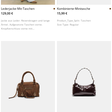
Lederjacke-Mit-Taschen
Kombinierte-Minitasche
129,00 €
15,99 €
Jacke aus Leder. Reverskragen und lange
Product_Type_Split:
Taschen
Ärmel. Aufgesetzte Taschen vorne.
Size Type:
Regular
Knopfverschluss vorne mit
Kontrastknöpfen.