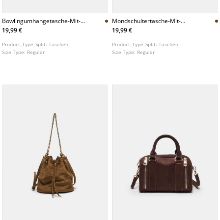
Bowlingumhangetasche-Mit-
Mondschultertasche-Mit-
Reiverschluss
Nieten
19,99 €
19,99 €
Product_Type_Split:
Taschen
Product_Type_Split:
Taschen
Size Type:
Regular
Size Type:
Regular