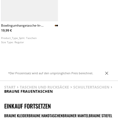
Bowlingumhangetasche-In-
Kunstlederoptik
19,99 €
Product_Type_Split:
Taschen
Size Type:
Regular
*Der Prozentsatz wird auf den ursprünglichen Preis berechnet.
START
TASCHEN UND RUCKSÄCKE
SCHULTERTASCHEN
BRAUNE FRAUENTASCHEN
EINKAUF FORTSETZEN
BRAUNE KLEIDER
BRAUNE HANDTASCHEN
BRAUNER MANTEL
BRAUNE STIEFEL