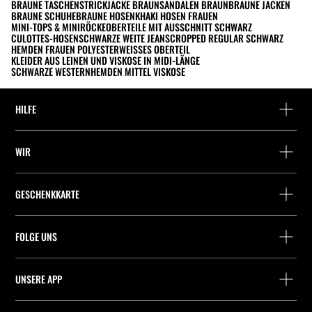
BRAUNE TASCHEN
STRICKJACKE BRAUN
SANDALEN BRAUN
BRAUNE JACKEN
BRAUNE SCHUHE
BRAUNE HOSEN
KHAKI HOSEN FRAUEN
MINI-TOPS & MINIRÖCKE
OBERTEILE MIT AUSSCHNITT SCHWARZ
CULOTTES-HOSEN
SCHWARZE WEITE JEANS
CROPPED REGULAR SCHWARZ
HEMDEN FRAUEN POLYESTER
WEISSES OBERTEIL
KLEIDER AUS LEINEN UND VISKOSE IN MIDI-LÄNGE
SCHWARZE WESTERNHEMDEN MITTEL VISKOSE
HILFE
Hilfe und Kontakt
WIR
Wo befindet sich deine Bestellung gerade?
Suchen Sie ein Geschäft
Rückgabe als Gast
GESCHENKKARTE
Unternehmen
Packstation-Finder
Saldoabfrage
Arbeite mit Stradivarius
Stradivarius ID
FOLGE UNS
Kauf einer Geschenkkarte
Company Profile
Präferenz-Cookies
UNSERE APP
iOS
Android