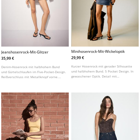
Minihosenrock-Mit-Wickeloptik
Jeanshosenrock-Mit-Glitzer
29,99 €
35,99 €
Kurzer Hosenrock mit gerader Silhouette
Denim-Hosenrock mit halbhohem Bund
und halbhohem Bund. 5 Pocket Design. In
und Gürtelschlaufen im Five-Pocket-Design.
gewaschener Optik. Detail mit
Reißverschluss mit Metallknopf vorne.
überkreuztem Saum. Vorderseitiger
Glitzerdetails.
Verschluss mit Reißverschluss und
versetztem Knopf.