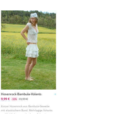
Details.
Innenfutter. Seitlicher Verschluss mit
Bindebändern.
Hosenrock-Bambula-Volants
9,99 €
19,99 €
-50%
Kurzer Hosenrock aus Bambula-Gewebe
mit elastischem Bund. Mehrlagige Volants