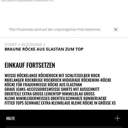
und farblich passendes Innenfutter in
Hosenform. In verschiedenen Farben
erhältlich.
*Der Prozentsatz wird auf den ursprünglichen Preis berechnet.
START
KLEIDUNG
BRAUNE RÖCKE AUS ELASTAN ZUM TOP
EINKAUF FORTSETZEN
WEISSE RÖCKE
LANGE RÖCKE
ROCK MIT SCHLITZ
GELBER ROCK
KNIELANGER ROCK
BEIGE ROCK
ROCK MIDI
GRAUE RÖCKE
MINI-RÖCKE
RÖCKE FÜR FRAUEN
WEISSE RÖCKE AUS ELASTHAN
GRAUE JEANS-ACCESSOIRES
WEISSE SHIRTS MIT AUSSCHNITT
OBERTEILE EXTRA GROSS LEINEN
TOP HIMMELBLAU GROSS
KLEINE MINIKLEIDER
WEISSES OBERTEIL
SCHWARZE BOMBERJACKE
FITTED TOPS SCHWARZ EXTRA KLEIN
BLAUE KLEINE RÖCKE IN GRÖSSE XS
HILFE