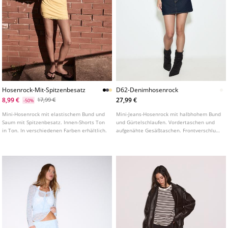
Hosenrock-Mit-Spitzenbesatz
D62-Denimhosenrock
8,99 €
27,99 €
17,99 €
-50%
Mini-Hosenrock mit elastischem Bund und
Mini-Jeans-Hosenrock mit halbhohem Bund
Saum mit Spitzenbesatz. Innen-Shorts Ton
und Gürtelschlaufen. Vordertaschen und
in Ton. In verschiedenen Farben erhältlich.
aufgenähte Gesäßtaschen. Frontverschluss
mit Reißverschluss und Metallknopf.