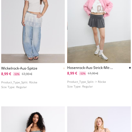
Hosenrock-Aus-Strick-Mit-
Wickelrock-Aus-Spitze
Breitem-Bund
8,99 €
17,99 €
8,99 €
17,99 €
-50%
-50%
Product_Type_Split:
> Röcke
Product_Type_Split:
Röcke
Size Type:
Regular
Size Type:
Regular