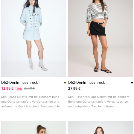
D62-Denimhosenrock
D62-Denimhosenrock
12,99 €
27,99 €
25,99 €
-50%
Mini-Jeans-Culotte mit halblhohem Bund
Mini-Hosenrock aus Denim mit halbhohem
und Gürtelschlaufen. Vordertaschen und
Bund und Gürtelschlaufen. Vordertaschen
aufgenähte Gesäßtaschen. Frontverschluss
und aufgenähte Taschen hinten.
mit Reißverschluss und Metallknopf. In
Frontverschluss mit Reißverschluss und
verschiedenen Farben erhältlich.
Metallknopf.