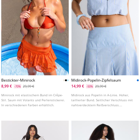
Bestickter-Minirock
Midirock-Popelin-Zipfelsaum
8,99 €
14,99 €
29,99 €
29,99 €
-70%
-50%
Minirock mit elastischem Bund im Crêpe-
Midirock aus Popelin in A-Linie. Hoher,
Stil. Saum mit Volants und Perlenstickerei.
taillierter Bund. Seitlicher Verschluss mit
In verschiedenen Farben erhältlich.
nahtverdecktem Reißverschluss.
Asymmetrischer Saum mit Falten.