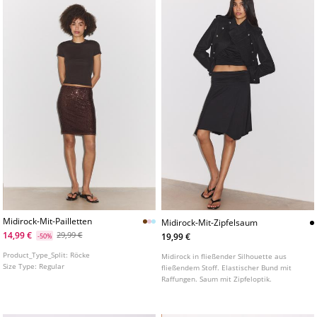
Midirock-Mit-Pailletten
Midirock-Mit-Zipfelsaum
14,99 €
29,99 €
19,99 €
-50%
Product_Type_Split:
Röcke
Midirock in fließender Silhouette aus
Size Type:
Regular
fließendem Stoff. Elastischer Bund mit
Raffungen. Saum mit Zipfeloptik.