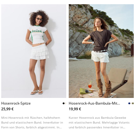
Hosenrock-Spitze
Hosenrock-Aus-Bambula-Mit-
Volants-L01261250
25,99 €
19,99 €
Mini-Hosenrock mit Rüschen, halbhohem
Kurzer Hosenrock aus Bambula-Gewebe
Bund und elastischem Bund. Innenfutter in
mit elastischem Bund. Mehrlagige Volants
Form von Shorts, farblich abgestimmt. In
und farblich passendes Innenfutter in
verschiedenen Farben erhältlich.
Hosenform. In verschiedenen Farben