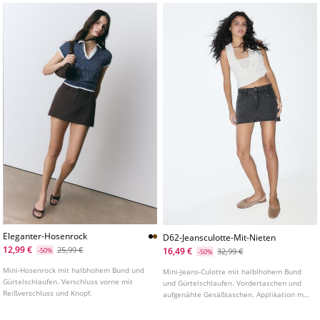
Eleganter-Hosenrock
D62-Jeansculotte-Mit-Nieten
12,99 €
25,99 €
16,49 €
-50%
32,99 €
-50%
Mini-Hosenrock mit halbhohem Bund und
Mini-Jeans-Culotte mit halblhohem Bund
Gürtelschlaufen. Verschluss vorne mit
und Gürtelschlaufen. Vordertaschen und
Reißverschluss und Knopf.
aufgenähte Gesäßtaschen. Applikation mit
Metallnieten. Reißverschluss und
Metallknopf vorne.