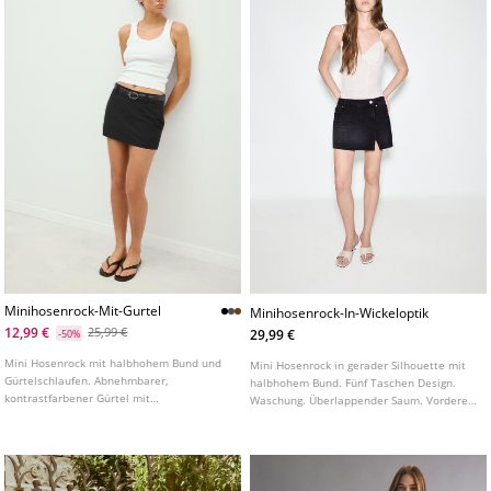
Minihosenrock-Mit-Gurtel
Minihosenrock-In-Wickeloptik
12,99 €
25,99 €
29,99 €
-50%
Mini Hosenrock mit halbhohem Bund und
Mini Hosenrock in gerader Silhouette mit
Gürtelschlaufen. Abnehmbarer,
halbhohem Bund. Fünf Taschen Design.
kontrastfarbener Gürtel mit
Waschung. Überlappender Saum. Vorderer
Metallschnalle. Seitlicher Verschluss mit
Verschluss mit Reißverschluss und Knopf.
verdecktem Reißverschluss in der Naht.
Innenfutter in Form von Shorts. In
verschiedenen Farben erhältlich.