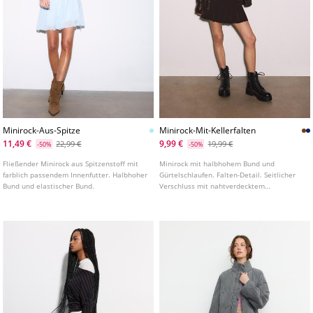
Minirock-Aus-Spitze
Minirock-Mit-Kellerfalten
11,49 €
9,99 €
22,99 €
19,99 €
-50%
-50%
Fließender Minirock aus Spitzenstoff mit
Minirock mit halbhohem Bund und
farblich passendem Innenfutter. Halbhoher
Gürtelschlaufen. Falten-Detail. Seitlicher
Bund und elastischer Bund.
Verschluss mit nahtverdecktem
Reißverschluss. In verschiedenen Farben
erhältlich.