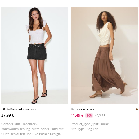
erhältlich.
D62-Denimhosenrock
Bohomidirock
27,99 €
11,49 €
22,99 €
-50%
Gerader Mini Hosenrock.
Product_Type_Split:
Röcke
Baumwollmischung. Mittelhoher Bund mit
Size Type:
Regular
Gürtelschlaufen und Five Pocket Design.
Gewaschener Effekt. Frontverschluss mit