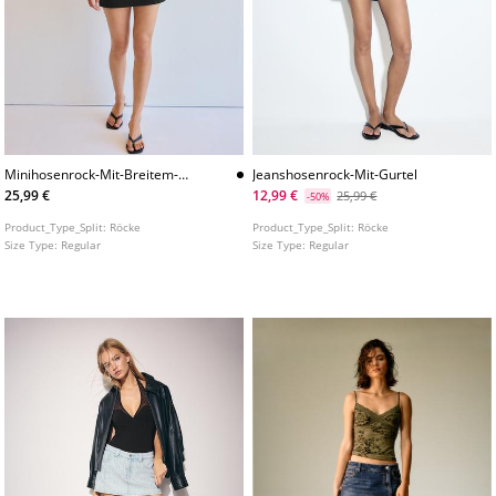
Minihosenrock-Mit-Breitem-
Jeanshosenrock-Mit-Gurtel
Bund
25,99 €
12,99 €
25,99 €
-50%
Product_Type_Split:
Röcke
Product_Type_Split:
Röcke
Size Type:
Regular
Size Type:
Regular