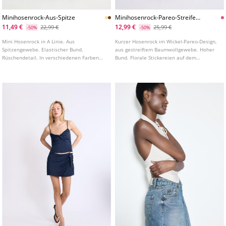
Minihosenrock-Aus-Spitze
Minihosenrock-Pareo-Streifen-
Stickereien
11,49 €
12,99 €
22,99 €
25,99 €
-50%
-50%
Mini Hosenrock in A Linie. Aus
Kurzer Hosenrock im Wickel-Pareo-Design,
Spitzengewebe. Elastischer Bund.
aus gestreiftem Baumwollgewebe. Hoher
Rüschendetail. In verschiedenen Farben
Bund. Florale Stickereien auf dem
erhältlich.
gesamten Kleidungsstück. Seitlicher
Verschluss mit Schleife.