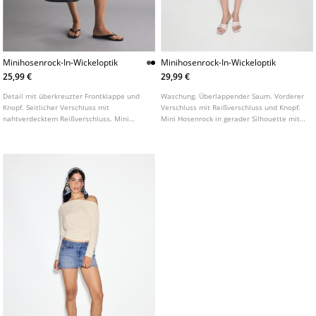
Minihosenrock-In-Wickeloptik
Minihosenrock-In-Wickeloptik
25,99 €
29,99 €
Detail mit überkreuzter Frontklappe und
Waschung. Überlappender Saum. Vorderer
Knopf. Seitlicher Verschluss mit
Verschluss mit Reißverschluss und Knopf.
nahtverdecktem Reißverschluss. Mini
Mini Hosenrock in gerader Silhouette mit
Hosenrock mit halbhohem Bund. Taille mit
halbhohem Bund. Fünf Taschen Design.
Gürtelschlaufen. In verschiedenen Farben
erhältlich.