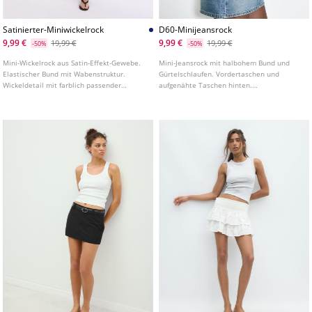
Satinierter-Miniwickelrock
D60-Minijeansrock
9,99 €
9,99 €
19,99 €
19,99 €
-50%
-50%
Mini-Wickelrock aus Satin-Effekt-Gewebe.
Mini-Jeansrock mit halbohem Bund und
Elastischer Bund mit Wabenstruktur.
Gürtelschlaufen. Vordertaschen und
Wickeldetail mit farblich passender
aufgenähte Taschen hinten.
Schnürung. Innenfutter.
Reißverschluss und Metallknopf vorne. In
verschiedenen Farben erhältlich.