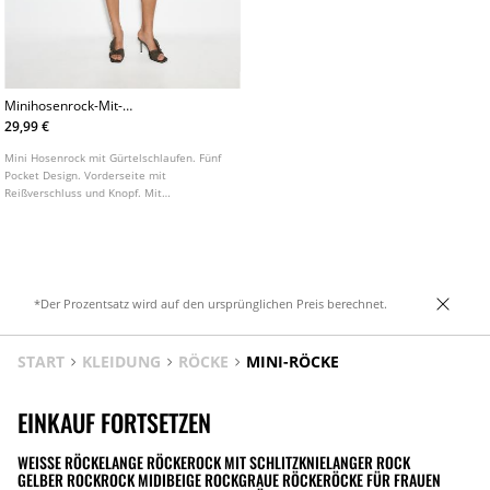
Minihosenrock-Mit-
Hammerschlaufendetail
29,99 €
Mini Hosenrock mit Gürtelschlaufen. Fünf
Pocket Design. Vorderseite mit
Reißverschluss und Knopf. Mit
Waschungseffekt. Design mit Hammer
Schlaufen Detail am Bund.
*Der Prozentsatz wird auf den ursprünglichen Preis berechnet.
START
KLEIDUNG
RÖCKE
MINI-RÖCKE
EINKAUF FORTSETZEN
WEISSE RÖCKE
LANGE RÖCKE
ROCK MIT SCHLITZ
KNIELANGER ROCK
GELBER ROCK
ROCK MIDI
BEIGE ROCK
GRAUE RÖCKE
RÖCKE FÜR FRAUEN