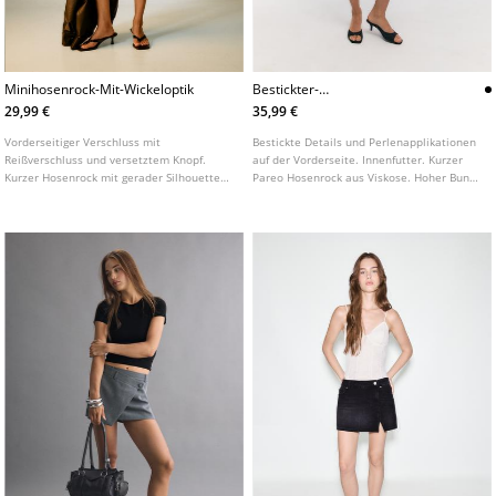
Minihosenrock-Mit-Wickeloptik
Bestickter-
Minipareohosenrock
29,99 €
35,99 €
Vorderseitiger Verschluss mit
Bestickte Details und Perlenapplikationen
Reißverschluss und versetztem Knopf.
auf der Vorderseite. Innenfutter. Kurzer
Kurzer Hosenrock mit gerader Silhouette
Pareo Hosenrock aus Viskose. Hoher Bund.
und halbhohem Bund. 5 Pocket Design. In
Seitlicher Verschluss mit Bindebändern.
gewaschener Optik. Detail mit
überkreuztem Saum.