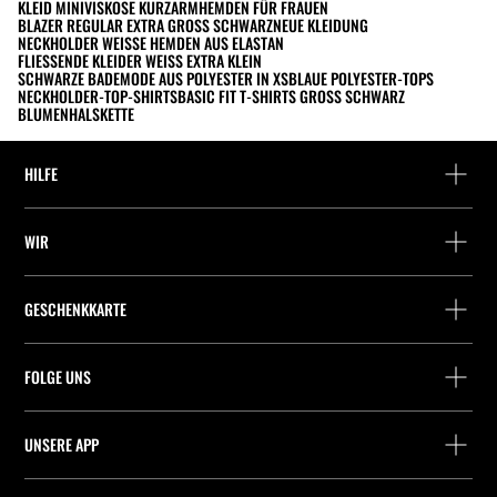
KLEID MINI
VISKOSE KURZARMHEMDEN FÜR FRAUEN
BLAZER REGULAR EXTRA GROSS SCHWARZ
NEUE KLEIDUNG
NECKHOLDER WEISSE HEMDEN AUS ELASTAN
FLIESSENDE KLEIDER WEISS EXTRA KLEIN
SCHWARZE BADEMODE AUS POLYESTER IN XS
BLAUE POLYESTER-TOPS
NECKHOLDER-TOP-SHIRTS
BASIC FIT T-SHIRTS GROSS SCHWARZ
BLUMENHALSKETTE
HILFE
Hilfe und Kontakt
WIR
Wo befindet sich deine Bestellung gerade?
Suchen Sie ein Geschäft
Rückgabe als Gast
GESCHENKKARTE
Unternehmen
Packstation-Finder
Saldoabfrage
Arbeite mit Stradivarius
Stradivarius ID
FOLGE UNS
Kauf einer Geschenkkarte
Company Profile
Präferenz-Cookies
UNSERE APP
iOS
Android