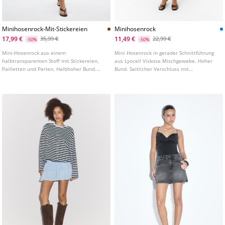
Minihosenrock-Mit-Stickereien
Minihosenrock
17,99 €
11,49 €
35,99 €
22,99 €
-50%
-50%
Mini-Hosenrock aus einem
Mini Hosenrock in gerader Schnittführung
halbtransparenten Stoff mit Stickereien,
aus Lyocell Viskose Mischgewebe. Hoher
Pailletten und Perlen. Halbhoher Bund.
Bund. Seitlicher Verschluss mit
Innenfutter in Form von Shorts. Gerader
nahtverdecktem Reißverschluss.
Saum.
Paspeltaschen hinten. Saum mit seitlichen
Schlitzen.