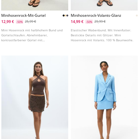
Minihosenrock-Mit-Gurtel
Minihosenrock-Volants-Glanz
12,99 €
14,99 €
25,99 €
29,99 €
-50%
-50%
Mini Hosenrock mit halbhohem Bund und
Elastischer Wabenbund. Mit Innenfutter.
Gürtelschlaufen. Abnehmbarer,
Bestickte Details mit Glitzer. Mini
kontrastfarbener Gürtel mit
Hosenrock mit Volants. 100 % Baumwolle.
Metallschnalle. Seitlicher Verschluss mit
verdecktem Reißverschluss in der Naht.
Innenfutter in Form von Shorts. In
verschiedenen Farben erhältlich.