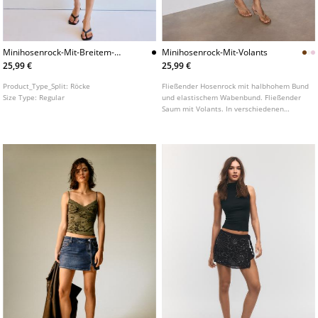
Minihosenrock-Mit-Breitem-
Minihosenrock-Mit-Volants
Bund
25,99 €
25,99 €
Product_Type_Split:
Röcke
Fließender Hosenrock mit halbhohem Bund
Size Type:
Regular
und elastischem Wabenbund. Fließender
Saum mit Volants. In verschiedenen
Farben erhältlich.