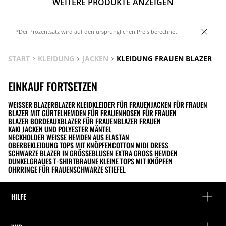
WEITERE PRODUKTE ANZEIGEN
*Der Prozentsatz wird auf den ursprünglichen Preis berechnet.
START
KLEIDUNG
JACKEN
KLEIDUNG FRAUEN BLAZER
EINKAUF FORTSETZEN
WEISSER BLAZER
BLAZER KLEID
KLEIDER FÜR FRAUEN
JACKEN FÜR FRAUEN
BLAZER MIT GÜRTEL
HEMDEN FÜR FRAUEN
HOSEN FÜR FRAUEN
BLAZER BORDEAUX
BLAZER FÜR FRAUEN
BLAZER FRAUEN
KAKI JACKEN UND POLYESTER MÄNTEL
NECKHOLDER WEISSE HEMDEN AUS ELASTAN
OBERBEKLEIDUNG TOPS MIT KNÖPFEN
COTTON MIDI DRESS
SCHWARZE BLAZER IN GRÖSSE
BLUSEN EXTRA GROSS HEMDEN
DUNKELGRAUES T-SHIRT
BRAUNE KLEINE TOPS MIT KNÖPFEN
OHRRINGE FÜR FRAUEN
SCHWARZE STIEFEL
HILFE
Hilfe und Kontakt