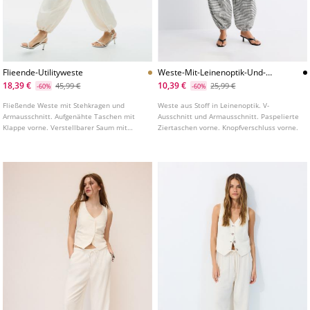
Flieende-Utilityweste
Weste-Mit-Leinenoptik-Und-
Knopfen
18,39 €
10,39 €
45,99 €
25,99 €
-60%
-60%
Fließende Weste mit Stehkragen und
Weste aus Stoff in Leinenoptik. V-
Armausschnitt. Aufgenähte Taschen mit
Ausschnitt und Armausschnitt. Paspelierte
Klappe vorne. Verstellbarer Saum mit
Ziertaschen vorne. Knopfverschluss vorne.
Gürtel aus dem gleichen Stoff. Verdeckter
Reißverschluss vorne mit Patte.