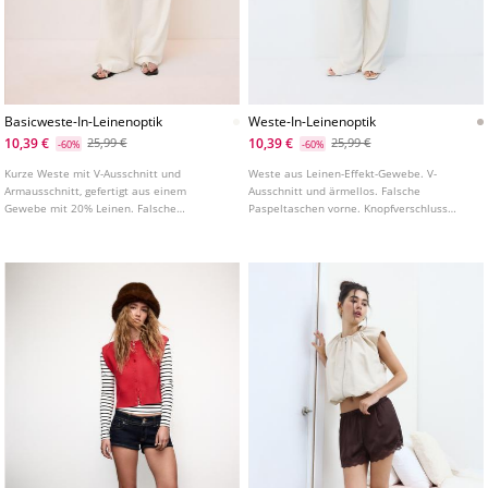
Basicweste-In-Leinenoptik
Weste-In-Leinenoptik
10,39 €
10,39 €
25,99 €
25,99 €
-60%
-60%
Kurze Weste mit V-Ausschnitt und
Weste aus Leinen-Effekt-Gewebe. V-
Armausschnitt, gefertigt aus einem
Ausschnitt und ärmellos. Falsche
Gewebe mit 20% Leinen. Falsche
Paspeltaschen vorne. Knopfverschluss
Paspeltaschen vorne. Knopfleiste vorne.
vorne.