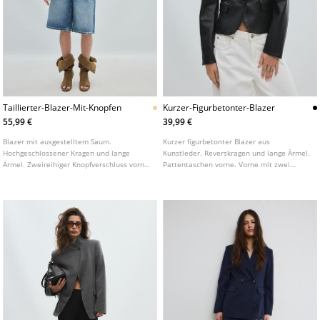
Taillierter-Blazer-Mit-Knopfen
Kurzer-Figurbetonter-Blazer
55,99 €
39,99 €
Blazer mit ausgestelltem Saum.
Kurzer figurbetonter Blazer aus
Hochgeschlossener Kragen und lange
Kunstleder. Reverskragen und lange Ärmel.
Ärmel. Zweireihiger Knopfverschluss vorne.
Pattentaschen vorne. Vorne mit zwei
Pattentaschen vorne.
Knöpfen zu schließen.