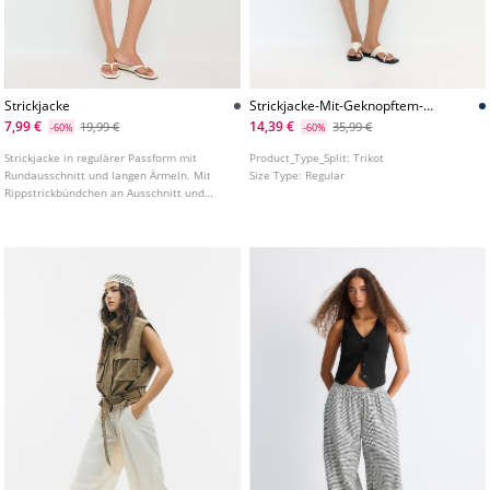
Strickjacke
Strickjacke-Mit-Geknopftem-
Stehkragen
7,99 €
14,39 €
19,99 €
35,99 €
-60%
-60%
Strickjacke in regulärer Passform mit
Product_Type_Split:
Trikot
Rundausschnitt und langen Ärmeln. Mit
Size Type:
Regular
Rippstrickbündchen an Ausschnitt und
Ärmelabschlüssen. Vorderseite mit farblich
abgestimmten Knöpfen. In verschiedenen
Farben erhältlich.