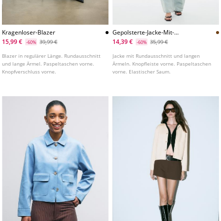
Kragenloser-Blazer
Gepolsterte-Jacke-Mit-
Rundausschnitt
15,99 €
14,39 €
39,99 €
35,99 €
-60%
-60%
Blazer in regulärer Länge. Rundausschnitt
Jacke mit Rundausschnitt und langen
und lange Ärmel. Paspeltaschen vorne.
Ärmeln. Knopfleiste vorne. Paspeltaschen
Knopfverschluss vorne.
vorne. Elastischer Saum.