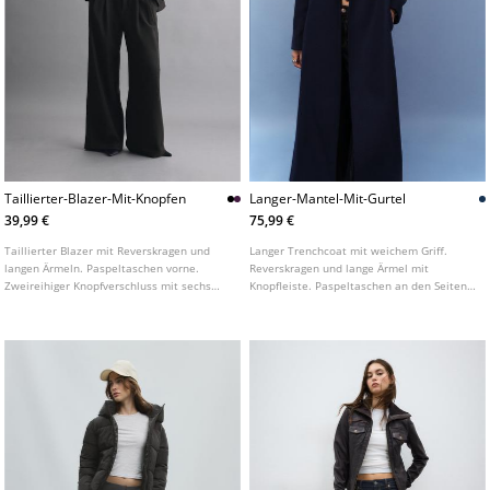
Taillierter-Blazer-Mit-Knopfen
Langer-Mantel-Mit-Gurtel
39,99 €
75,99 €
Taillierter Blazer mit Reverskragen und
Langer Trenchcoat mit weichem Griff.
langen Ärmeln. Paspeltaschen vorne.
Reverskragen und lange Ärmel mit
Zweireihiger Knopfverschluss mit sechs
Knopfleiste. Paspeltaschen an den Seiten.
Knöpfen. In verschiedenen Farben
Gekreuzter Verschluss vorne mit Knöpfen
erhältlich.
und Gürtel aus demselben Stoff. In
verschiedenen Farben erhältlich.