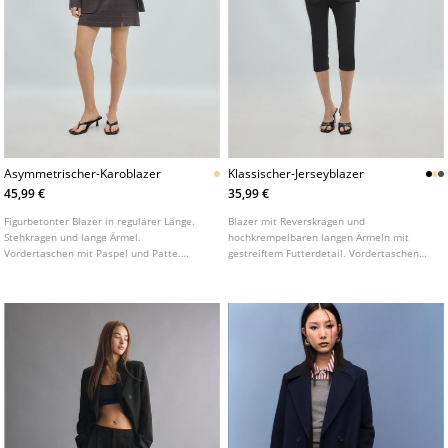
Asymmetrischer-Karoblazer
Klassischer-Jerseyblazer
45,99 €
35,99 €
Figurbetonter Blazer in regulärer Länge.
Blazer mit Reverskragen und
Stehkragen und lange Ärmel.
hochkrempelbaren langen Ärmeln mit
Vordertaschen mit Paspel und Patte.
gestreiftem Futterdetail. Vordertaschen
Asymmetrischer Knopfverschluss vorne.
mit Patte. Knopfverschluss vorne. In
verschiedenen Farben erhältlich.