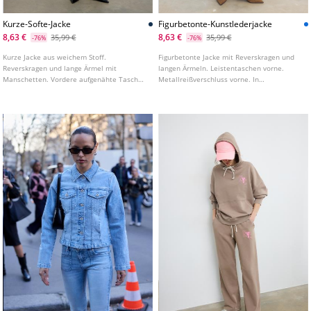
Kurze-Softe-Jacke
Figurbetonte-Kunstlederjacke
8,63 €
8,63 €
35,99 €
35,99 €
-76%
-76%
Kurze Jacke aus weichem Stoff.
Figurbetonte Jacke mit Reverskragen und
Reverskragen und lange Ärmel mit
langen Ärmeln. Leistentaschen vorne.
Manschetten. Vordere aufgenähte Taschen
Metallreißverschluss vorne. In
mit Patte. Frontverschluss mit
verschiedenen Farben erhältlich.
Druckknöpfen. In verschiedenen Farben
erhältlich.