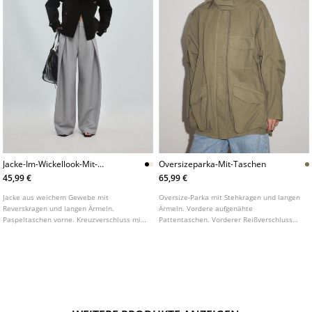
Jacke-Im-Wickellook-Mit-
Oversizeparka-Mit-Taschen
Stehkragen-Und-Weichem-
45,99 €
65,99 €
Griff-L01770526
Jacke aus weichem Gewebe mit
Oversize-Parka mit Stehkragen und langen
Reverskragen und langen Ärmeln.
Ärmeln. Vordere aufgenähte
Paspeltaschen vorne. Kreuzverschluss mit
Pattentaschen. Vorderer Reißverschluss
Knöpfen vorne. Detail mit
unter einer verdeckten Blende.
Manschettenlaschen. In verschiedenen
Schulterriegel-Details.
Farben erhältlich.