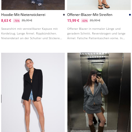
Hoodie-Mit-Nietenstickerei
Offener-Blazer-Mit-Streifen
8,63 €
15,99 €
35,99 €
39,99 €
-76%
-60%
Sweatshirt mit verstellbarer Kapuze mit
Offener Blazer in normaler Länge und
Kordelzug. Lange Ärmel. Rippbündchen.
geradem Schnitt. Reverskragen und lange
Nietendetail an der Schulter und Stickerei
Ärmel. Falsche Pattentaschen vorne. In
vorne.
verschiedenen Farben erhältlich.