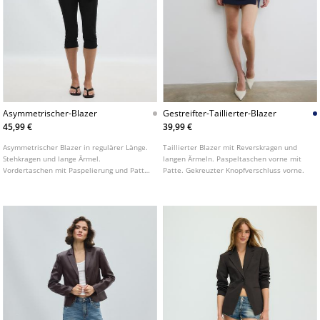
Asymmetrischer-Blazer
Gestreifter-Taillierter-Blazer
45,99 €
39,99 €
Asymmetrischer Blazer in regulärer Länge.
Taillierter Blazer mit Reverskragen und
Stehkragen und lange Ärmel.
langen Ärmeln. Paspeltaschen vorne mit
Vordertaschen mit Paspelierung und Patte.
Patte. Gekreuzter Knopfverschluss vorne.
Zweireihiger Knopfverschluss vorne.