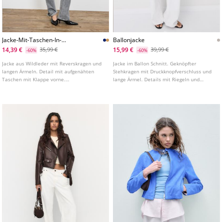
Jacke-Mit-Taschen-In-
Ballonjacke
Wildlederoptik
14,39 €
15,99 €
35,99 €
39,99 €
-60%
-60%
Jacke aus Wildleder mit Reverskragen und
Jacke im Ballon Schnitt. Geknöpfter
langen Ärmeln. Detail mit aufgenähten
Stehkragen mit Druckknopfverschluss und
Taschen mit Klappe vorne.
lange Ärmel. Details mit Riegeln und
Knopfverschluss vorne.
Druckknopfverschluss am Saum.
Paspeltaschen vorne. Reißverschluss
vorne.