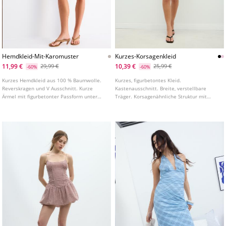
Hemdkleid-Mit-Karomuster
Kurzes-Korsagenkleid
11,99 €
10,39 €
29,99 €
25,99 €
-60%
-60%
Kurzes Hemdkleid aus 100 % Baumwolle.
Kurzes, figurbetontes Kleid.
Reverskragen und V Ausschnitt. Kurze
Kastenausschnitt. Breite, verstellbare
Ärmel mit figurbetonter Passform unter
Träger. Korsagenähnliche Struktur mit
der Brust. Durchgehende Knopfleiste
markanten Nähten.
vorne. Karomuster.