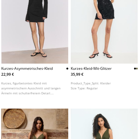
Kurzes-Asymmetrisches-Kleid
Kurzes-Kleid-Mit-Glitzer
22,99 €
35,99 €
Kurzes, figurbetontes Kleid mit
Product_Type_Split:
Kleider
asymmetrischem Ausschnitt und langen
Size Type:
Regular
Ärmeln mit schulterfreiem Detail.
Seitlicher geraffter Stoff.