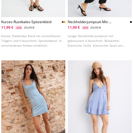
Kurzes-Rustikales-Spitzenkleid
Neckholderjumpsuit-Mit-
Puffarmeln
11,99 €
11,99 €
29,99 €
29,99 €
-60%
-60%
Kurzes, fließendes Kleid mit verstellbaren
Langer Neckholder-Jumpsuit mit
Trägern und V-Ausschnitt. Spitzendetail. In
gekreuztem V-Ausschnitt. Rückenfrei.
verschiedenen Farben erhältlich.
Elastische Taille. Elastischer Saum am
Beinabschluss.