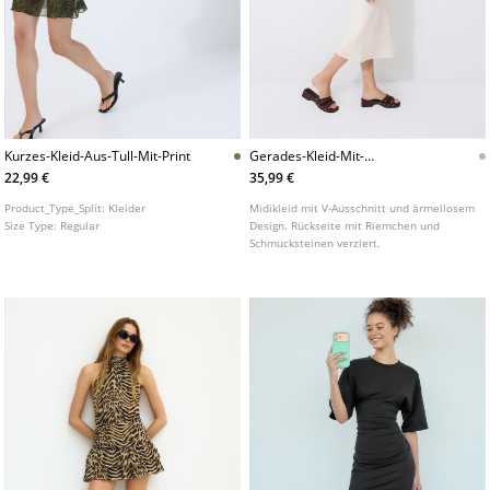
Kurzes-Kleid-Aus-Tull-Mit-Print
Gerades-Kleid-Mit-
Schmucksteinen-Am-Rucken
22,99 €
35,99 €
Product_Type_Split:
Kleider
Midikleid mit V-Ausschnitt und ärmellosem
Size Type:
Regular
Design. Rückseite mit Riemchen und
Schmucksteinen verziert.