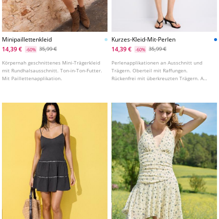
Minipaillettenkleid
Kurzes-Kleid-Mit-Perlen
14,39 €
14,39 €
35,99 €
35,99 €
-60%
-60%
Körpernah geschnittenes Mini-Trägerkleid
Perlenapplikationen an Ausschnitt und
mit Rundhalsausschnitt. Ton-in-Ton-Futter.
Trägern. Oberteil mit Raffungen.
Mit Paillettenapplikation.
Rückenfrei mit überkreuzten Trägern. A
Linien Silhouette. Kurzes Kleid aus
Viskosestoff. V Ausschnitt und schmale
Träger.