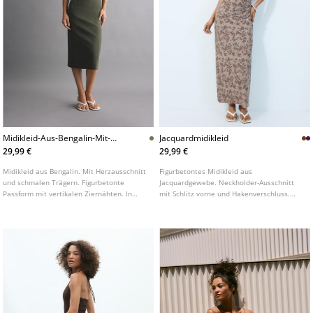
Midikleid-Aus-Bengalin-Mit-
Jacquardmidikleid
Tragern
29,99 €
29,99 €
Midikleid aus Bengalin. Mit Herzausschnitt
Figurbetontes Midikleid aus
und schmalen Trägern. Figurbetonte
Jacquardgewebe. Neckholder-Ausschnitt
Passform mit vertikalen Ziernähten. In
mit Schlitz vorne und Hakenverschluss.
verschiedenen Farben erhältlich.
Seitliche Raffungen. In verschiedenen
Farben erhältlich.