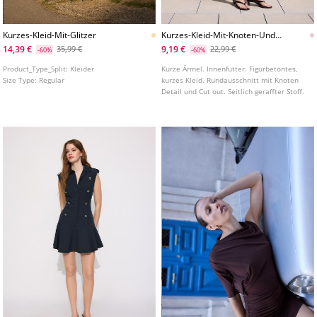
Kurzes-Kleid-Mit-Glitzer
Kurzes-Kleid-Mit-Knoten-Und-
Schlitz
14,39 €
9,19 €
35,99 €
22,99 €
-60%
-60%
Product_Type_Split:
Kleider
Kurze Ärmel. Innenfutter. Figurbetontes,
Size Type:
Regular
kurzes Kleid. Rundausschnitt mit Knoten
Detail und Cut out. Seitlich geraffter Stoff.