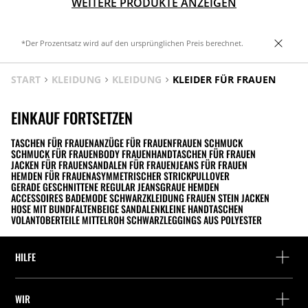
WEITERE PRODUKTE ANZEIGEN
*Der Prozentsatz wird auf den ursprünglichen Preis berechnet.
START
KLEIDUNG
KLEIDUNG
KLEIDER FÜR FRAUEN
EINKAUF FORTSETZEN
TASCHEN FÜR FRAUEN
ANZÜGE FÜR FRAUEN
FRAUEN SCHMUCK
SCHMUCK FÜR FRAUEN
BODY FRAUEN
HANDTASCHEN FÜR FRAUEN
JACKEN FÜR FRAUEN
SANDALEN FÜR FRAUEN
JEANS FÜR FRAUEN
HEMDEN FÜR FRAUEN
ASYMMETRISCHER STRICKPULLOVER
GERADE GESCHNITTENE REGULAR JEANS
GRAUE HEMDEN
ACCESSOIRES BADEMODE SCHWARZ
KLEIDUNG FRAUEN STEIN JACKEN
HOSE MIT BUNDFALTEN
BEIGE SANDALEN
KLEINE HANDTASCHEN
VOLANTOBERTEILE MITTELROH SCHWARZ
LEGGINGS AUS POLYESTER
HILFE
Hilfe und Kontakt
WIR
Wo befindet sich deine Bestellung gerade?