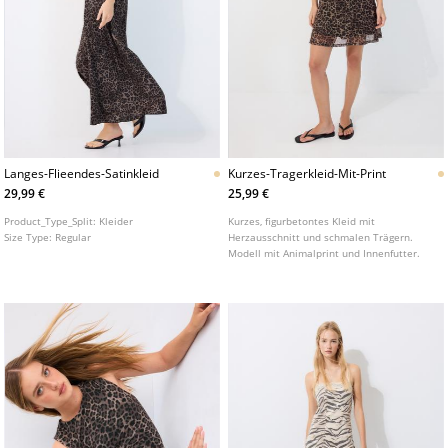
Langes-Flieendes-Satinkleid
Kurzes-Tragerkleid-Mit-Print
29,99 €
25,99 €
Product_Type_Split:
Kleider
Kurzes, figurbetontes Kleid mit
Size Type:
Regular
Herzausschnitt und schmalen Trägern.
Modell mit Animalprint und Innenfutter.