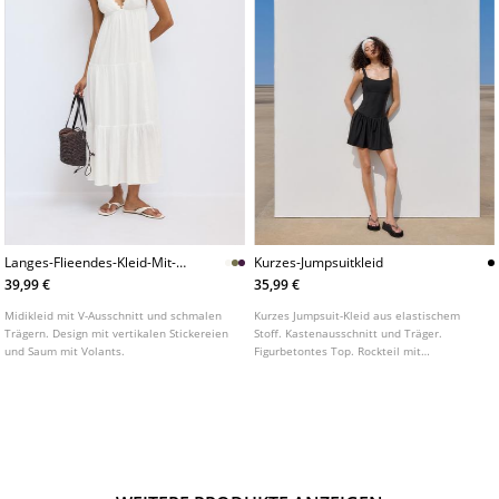
Langes-Flieendes-Kleid-Mit-
Kurzes-Jumpsuitkleid
Ruckenausschnitt
39,99 €
35,99 €
Midikleid mit V-Ausschnitt und schmalen
Kurzes Jumpsuit-Kleid aus elastischem
Trägern. Design mit vertikalen Stickereien
Stoff. Kastenausschnitt und Träger.
und Saum mit Volants.
Figurbetontes Top. Rockteil mit
ausgestelltem Saum.