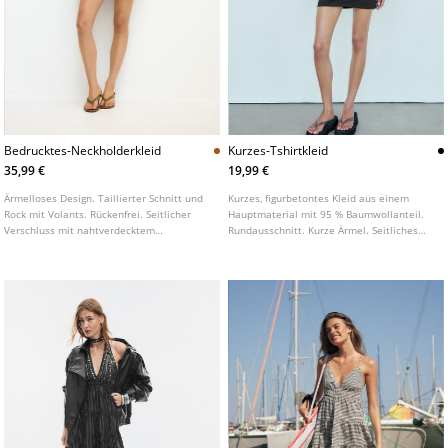
Bedrucktes-Neckholderkleid
Kurzes-Tshirtkleid
35,99 €
19,99 €
Ärmelloses Design. Taillierter Schnitt und
Kurzes, figurbetontes Kleid aus einem
Rock mit Volants. Rückenfrei. Seitlicher
Hauptmaterial mit 95 % Baumwollanteil.
Verschluss mit nahtverdecktem
Rundausschnitt. Kurze Ärmel. Seitliches
Reißverschluss. Kurzes, fließendes Kleid.
Raffungsdetail.
Verstellbarer Neckholder Ausschnitt mit
Schleife am Hals.