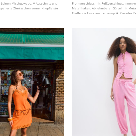
-Leinen-Mischgewebe. V-Ausschnitt und
Frontverschluss mit Reißverschluss, Innenk
pelierte Ziertaschen vorne. Knopfleiste
Metallhaken. Abnehmbarer Gürtel mit Metal
Fließende Hose aus Leinenoptik. Gerades B
Bund. Bund mit Gürtelschlaufen. Fronttasc
angedeutete Paspeltaschen hinten.