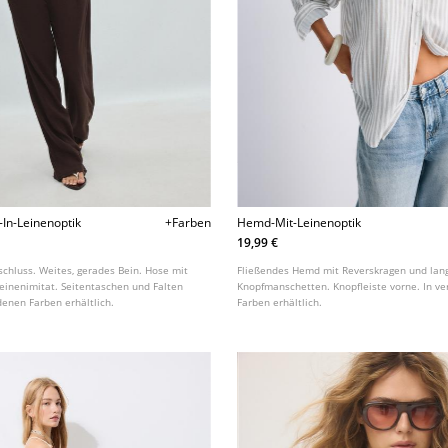
-In-Leinenoptik
+Farben
Hemd-Mit-Leinenoptik
19,99 €
schluss. Weites, gerades Bein. Hose mit
Fließendes Hemd mit Reverskragen und lan
inenimitat. Seitentaschen und Falten
Knopfmanschetten. Knopfleiste vorne. In v
denen Farben erhältlich.
Farben erhältlich.