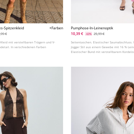
es-Spitzenkleid
+Farben
Pumphose-In-Leinenoptik
10,39 €
,99 €
25,99 €
-60%
 Kleid mit verstellbaren Trägern und V-
Seitentaschen. Elastischer Saumabschluss
ndetail. In verschiedenen Farben
Jogger Stil aus einem Gewebe mit 16 % Lein
Elastischer Bund mit verstellbarem Kordelzu
verschiedenen Farben erhältlich.