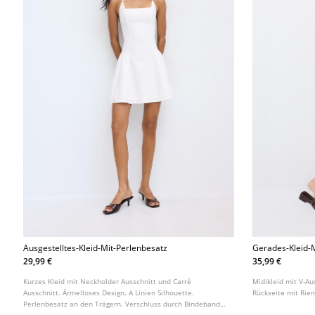
Ausgestelltes-Kleid-Mit-Perlenbesatz
Gerades-Kleid-
Am-Rucken
29,99 €
35,99 €
Kurzes Kleid mit Neckholder Ausschnitt und Carré
Midikleid mit V-A
Ausschnitt. Ärmelloses Design. A Linien Silhouette.
Rückseite mit Rie
Perlenbesatz an den Trägern. Verschluss durch Bindeband
am Nacken.