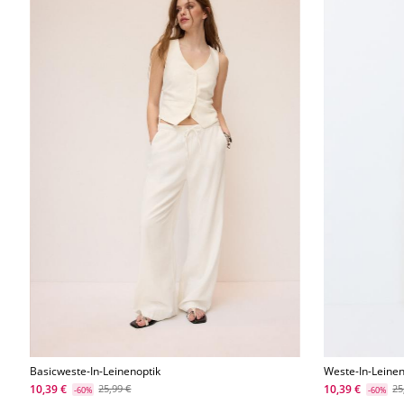
Basicweste-In-Leinenoptik
Weste-In-Leinen
10,39 €
10,39 €
25,99 €
25
-60%
-60%