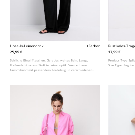
Hose-In-Leinenoptik
+Farben
Rustikales-Trag
25,99 €
17,99 €
Seitliche Eingrifftaschen. Gerades, weites Bein. Lange,
Product_Type_Spli
fließende Hose aus Stoff in Leinenoptik. Verstellbarer
Size Type:
Regular
Gummibund mit passendem Kordelzug. In verschiedenen
Farben erhältlich.