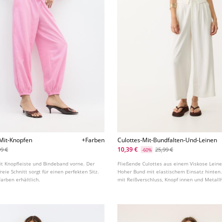
Mit-Knopfen
+Farben
Culottes-Mit-Bundfalten-Und-Leinen
10,39 €
99 €
25,99 €
-60%
t Knopfleiste und Bindeband vorne. Der
Fließende Culottes aus einem Viskose Lei
reie Schnitt sorgt für einen perfekten Sitz.
Hoher Bund mit elastischem Einsatz hinten.
arben erhältlich.
mit Reißverschluss, Knopf innen und Metall
verschiedenen Farben erhältlich. Seitliche E
Abnäherdetail vorne.