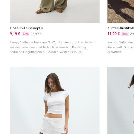
Hose-In-Leinenoptik
Kurzes-Rustikal
9,19 €
11,99 €
22,99 €
29
-60%
-60%
Lange, fließende Hose aus Stoff in Leinenoptik. Elastischer,
Kurzes, fließendes
verstellbarer Bund mit farblich passendem Kordelzug.
Ausschnitt. Spitze
Seitliche Eingrifftaschen. Gerades, weites Bein. In
erhältlich.
verschiedenen Farben erhältlich.