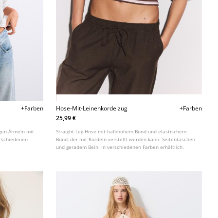
+Farben
Hose-Mit-Leinenkordelzug
+Farben
25,99 €
gen Ärmeln mit
Straight-Leg-Hose mit halbhohem Bund und elastischem
erschiedenen
Bund, der mit Kordeln verstellt werden kann. Seitentaschen
und geradem Bein. In verschiedenen Farben erhältlich.