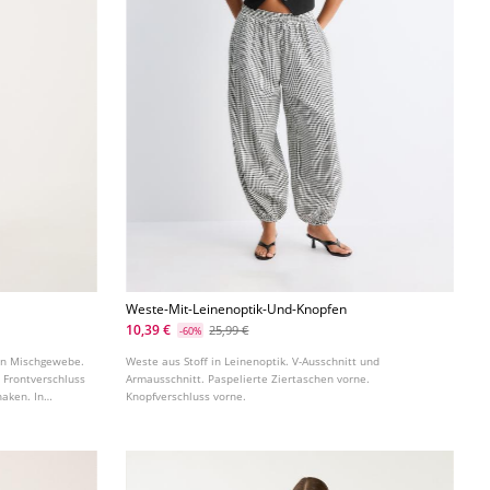
Weste-Mit-Leinenoptik-Und-Knopfen
10,39 €
25,99 €
-60%
nen Mischgewebe.
Weste aus Stoff in Leinenoptik. V-Ausschnitt und
 Frontverschluss
Armausschnitt. Paspelierte Ziertaschen vorne.
haken. In
Knopfverschluss vorne.
ingrifftaschen.