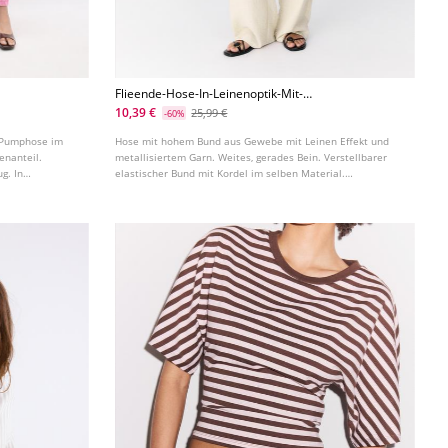
Flieende-Hose-In-Leinenoptik-Mit-
Metallisiertem-Garn
10,39 €
25,99 €
-60%
. Pumphose im
Hose mit hohem Bund aus Gewebe mit Leinen Effekt und
enanteil.
metallisiertem Garn. Weites, gerades Bein. Verstellbarer
g. In
elastischer Bund mit Kordel im selben Material.
Seitentaschen. In verschiedenen Farben erhältlich.