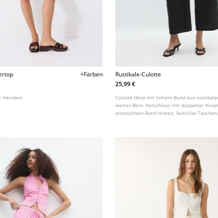
ertop
+Farben
Rustikale-Culotte
25,99 €
t:
Hemden
Culotte Hose mit hohem Bund aus rustikale
weites Bein. Verschluss mit doppelter Knop
elastischem Bund hinten. Seitliche Taschen.
verschiedenen Farben erhältlich.