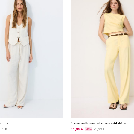
optik
Gerade-Hose-In-Leinenoptik-Mit-
Gurtel
11,99 €
,99 €
29,99 €
-60%