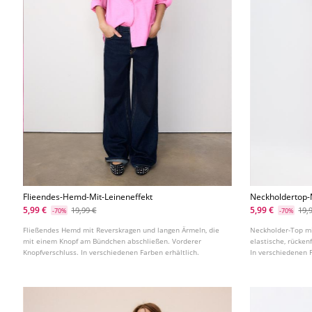
Flieendes-Hemd-Mit-Leineneffekt
Neckholdertop-
5,99 €
5,99 €
19,99 €
19,
-70%
-70%
Fließendes Hemd mit Reverskragen und langen Ärmeln, die
Neckholder-Top mi
mit einem Knopf am Bündchen abschließen. Vorderer
elastische, rückenf
Knopfverschluss. In verschiedenen Farben erhältlich.
In verschiedenen F