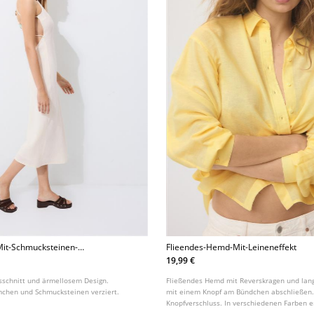
Mit-Schmucksteinen-
Flieendes-Hemd-Mit-Leineneffekt
19,99 €
usschnitt und ärmellosem Design.
Fließendes Hemd mit Reverskragen und lang
mchen und Schmucksteinen verziert.
mit einem Knopf am Bündchen abschließen.
Knopfverschluss. In verschiedenen Farben er