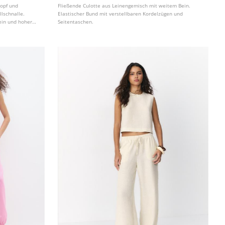
nopf und
Fließende Culotte aus Leinengemisch mit weitem Bein.
lschnalle.
Elastischer Bund mit verstellbaren Kordelzügen und
ein und hoher
Seitentaschen.
hen und