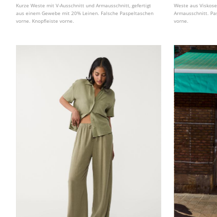
Kurze Weste mit V-Ausschnitt und Armausschnitt, gefertigt
Weste aus Viskose
aus einem Gewebe mit 20% Leinen. Falsche Paspeltaschen
Armausschnitt. Pas
vorne. Knopfleiste vorne.
vorne.