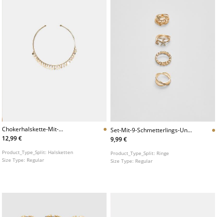
Chokerhalskette-Mit-
Set-Mit-9-Schmetterlings-Und-
Minicharms
Glitzerringen
12,99 €
9,99 €
Product_Type_Split:
Halsketten
Product_Type_Split:
Ringe
Size Type:
Regular
Size Type:
Regular