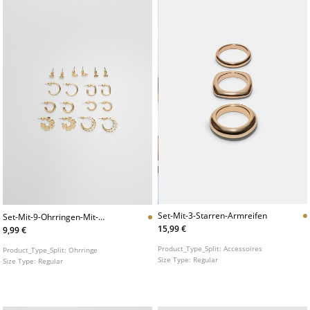
Set-Mit-3-Starren-Armreifen
Set-Mit-9-Ohrringen-Mit-
Blumen
15,99 €
9,99 €
Product_Type_Split:
Accessoires
Product_Type_Split:
Ohrringe
Size Type:
Regular
Size Type:
Regular