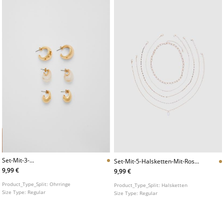
Set-Mit-3-
Set-Mit-5-Halsketten-Mit-Rosa-
Minivolumenohrringen
Steinanhanger
9,99 €
9,99 €
Product_Type_Split:
Ohrringe
Product_Type_Split:
Halsketten
Size Type:
Regular
Size Type:
Regular