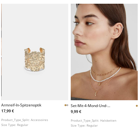
Armreif-In-Spitzenoptik
Set-Mit-4-Mond-Und-
Sonnenhalsketten
17,99 €
9,99 €
Product_Type_Split:
Accessoires
Product_Type_Split:
Halsketten
Size Type:
Regular
Size Type:
Regular