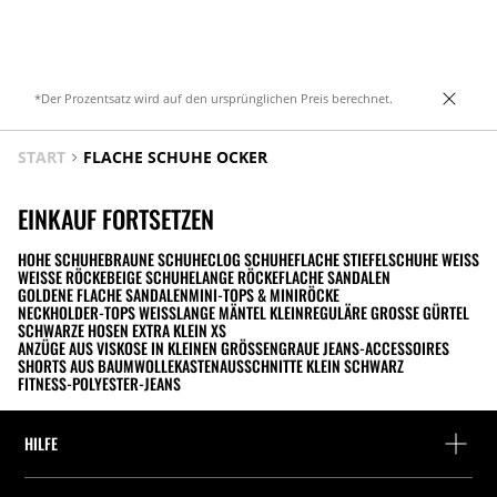
*Der Prozentsatz wird auf den ursprünglichen Preis berechnet.
START
FLACHE SCHUHE OCKER
EINKAUF FORTSETZEN
HOHE SCHUHE
BRAUNE SCHUHE
CLOG SCHUHE
FLACHE STIEFEL
SCHUHE WEISS
WEISSE RÖCKE
BEIGE SCHUHE
LANGE RÖCKE
FLACHE SANDALEN
GOLDENE FLACHE SANDALEN
MINI-TOPS & MINIRÖCKE
NECKHOLDER-TOPS WEISS
LANGE MÄNTEL KLEIN
REGULÄRE GROSSE GÜRTEL
SCHWARZE HOSEN EXTRA KLEIN XS
ANZÜGE AUS VISKOSE IN KLEINEN GRÖSSEN
GRAUE JEANS-ACCESSOIRES
SHORTS AUS BAUMWOLLE
KASTENAUSSCHNITTE KLEIN SCHWARZ
FITNESS-POLYESTER-JEANS
HILFE
Hilfe und Kontakt