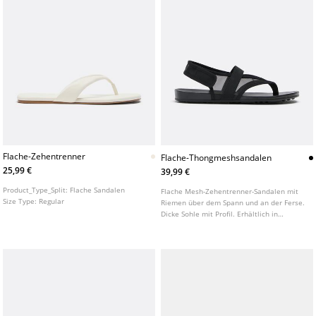
Flache-Zehentrenner
Flache-Thongmeshsandalen
25,99 €
39,99 €
Product_Type_Split:
Flache Sandalen
Flache Mesh-Zehentrenner-Sandalen mit
Size Type:
Regular
Riemen über dem Spann und an der Ferse.
Dicke Sohle mit Profil. Erhältlich in
Schwarz.