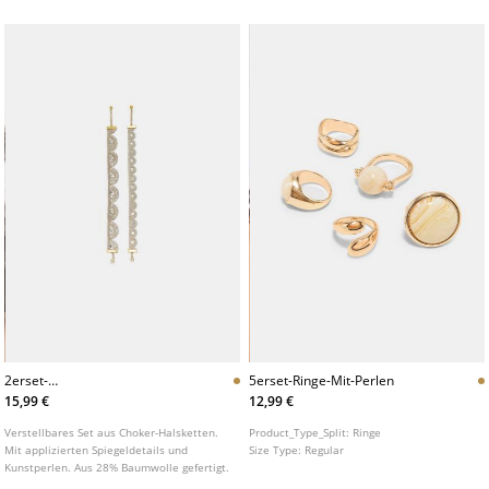
2erset-
5erset-Ringe-Mit-Perlen
Spiegelchokerhalsketten
15,99 €
12,99 €
Verstellbares Set aus Choker-Halsketten.
Product_Type_Split:
Ringe
Mit applizierten Spiegeldetails und
Size Type:
Regular
Kunstperlen. Aus 28% Baumwolle gefertigt.