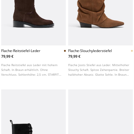
Flache-Reitstiefel-Leder
Flache-Slouchylederstiefel
79,99 €
79,99 €
Flache Reitstiefel aus Leder mit hohem
Flache Joots Stiefel aus Leder. Mittelhoher
Schaft. In Braun erhältlich. Ohne
Slouchy Schaft. Spitze Zehenpartie. Breiter
Verschluss. Sohlenhöhe: 2,5 cm. STARFIT®.
halbhoher Absatz. Glatte Sohle. In Braun
Flexible technische Innensohle aus
erhältlich.
Polyurethanschaum für höheren
Tragekomfort.