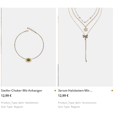
Steifer-Choker-Mit-Anhanger
3erset-Halsketten-Mit-
Blumen-Und-Libellenmotiv
12,99 €
12,99 €
Product_Type_Split:
Halsketten
Product_Type_Split:
Accessoires
Size Type:
Regular
Size Type:
Regular