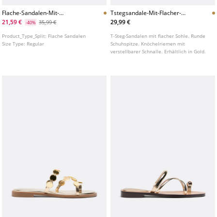
Flache-Sandalen-Mit-
Tstegsandale-Mit-Flacher-
Schnurriemen-Aus-Leder
Sohle
21,59 €
29,99 €
35,99 €
-40%
Product_Type_Split:
Flache Sandalen
T-Steg-Sandalen mit flacher Sohle. Runde
Size Type:
Regular
Schuhspitze. Knöchelriemen mit
verstellbarer Schnalle. Erhältlich in Gold.