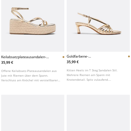
Goldfarbene-
Keilabsatzplateausandalen-
Riemchensandalen-Mit-
Aus-Jute-Mit-Riemen
35,99 €
35,99 €
Kittenheel
Kitten Heels im T Steg Sandalen Stil.
Offene Keilabsatz-Plateausandalen aus
Mehrere Riemen am Spann mit
Jute mit Riemen über dem Spann.
Knotendetail. Spitz zulaufend.
Verschluss am Knöchel mit verstellbarer
Verstellbarer Schnallenverschluss an der
Schnalle. In Gold erhältlich. Sohlenhöhe:
Ferse. In Gold erhältlich. Absatzhöhe: 4 cm
7,5 cm