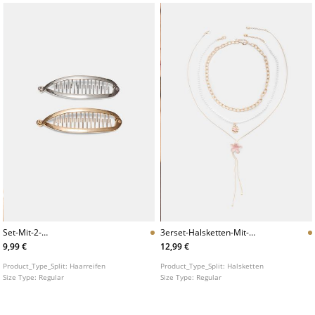
Set-Mit-2-
3erset-Halsketten-Mit-
Bananenhaarspangen-Aus-
Emailleblume
9,99 €
12,99 €
Metall
Product_Type_Split:
Haarreifen
Product_Type_Split:
Halsketten
Size Type:
Regular
Size Type:
Regular