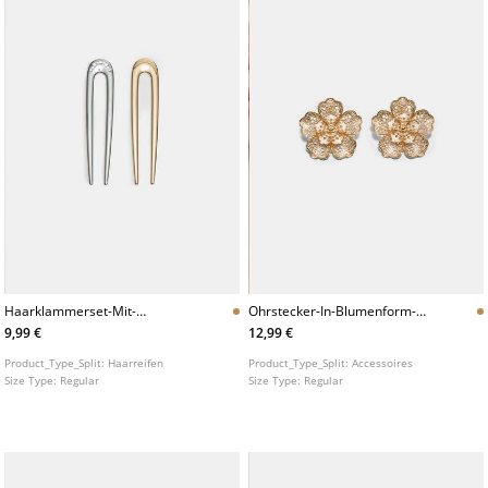
Haarklammerset-Mit-
Ohrstecker-In-Blumenform-
Strassdetails
Mit-Spitzenoptik
9,99 €
12,99 €
Product_Type_Split:
Haarreifen
Product_Type_Split:
Accessoires
Size Type:
Regular
Size Type:
Regular