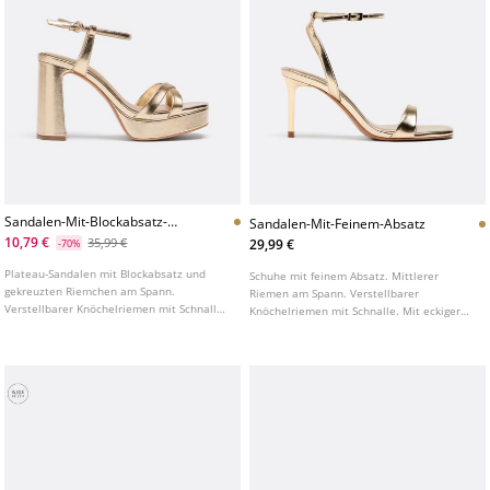
Sandalen-Mit-Blockabsatz-
Sandalen-Mit-Feinem-Absatz
Und-Plateau
10,79 €
35,99 €
29,99 €
-70%
Plateau-Sandalen mit Blockabsatz und
Schuhe mit feinem Absatz. Mittlerer
gekreuzten Riemchen am Spann.
Riemen am Spann. Verstellbarer
Verstellbarer Knöchelriemen mit Schnalle.
Knöchelriemen mit Schnalle. Mit eckiger
In Gold erhältlich. Absatzhöhe: 8 cm
Spitze. Erhältlich in Gold und Schwarz.
Absatzhöhe: 8 cm