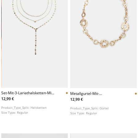
Set-Mit-3-Lariathalsketten-Mit-
Metallgurtel-Mit-
Herz
Gehammerten-Ringen
12,99 €
12,99 €
Product_Type_Split:
Halsketten
Product_Type_Split:
Gürtel
Size Type:
Regular
Size Type:
Regular