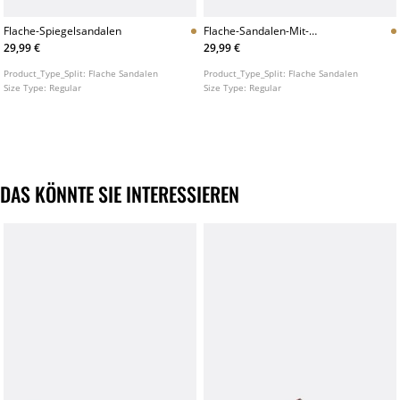
Flache-Spiegelsandalen
Flache-Sandalen-Mit-
Riemchendetail
29,99 €
29,99 €
Product_Type_Split:
Flache Sandalen
Product_Type_Split:
Flache Sandalen
Size Type:
Regular
Size Type:
Regular
DAS KÖNNTE SIE INTERESSIEREN