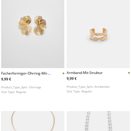
Armband-Mit-Struktur
Facherformiger-Ohrring-Mit-
Blumenmuster
9,99 €
9,99 €
Product_Type_Split:
Armbänder
Product_Type_Split:
Ohrringe
Size Type:
Regular
Size Type:
Regular