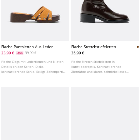
Flache-Pantoletten-Aus-Leder
Flache-Stretchstiefeletten
23,99 €
35,99 €
39,99 €
-40%
Flache Clogs mit Lederriemen und Nieten
Flache Stretch Stiefeletten in
Details an den Seiten. Dicke,
Kunstlederoptik. Kontrastierende
kontrastierende Sohle. Eckige Zehenpartie.
Ziernähte und klares, schnörkelloses
In Senfgelb erhältlich. Sohlenhöhe: 4,5 cm
Design. Abgerundete Spitze und
knöchelhoher Schaft. Erhältlich in Braun
und Beige. Sohlenhöhe: 4,5 cm