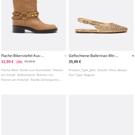
Flache-Bikerstiefel-Aus-
Geflochtene-Ballerinas-Mit-
Kunstleder
Offener-Ferse
32,99 €
35,99 €
79,99 €
-59%
Flache Biker Stiefel aus Kunstleder. Nieten
Product_Type_Split:
Schuhe Ohne Absatz
am Schaft. Geflochtener Riemen mit
Size Type:
Regular
Nieten am Knöchel. Runde Zehenpartie.
Zugschlaufe am oberen Schaft.
Sohlenhöhe: 4 cm