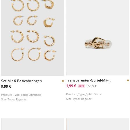
Transparenter-Gurtel-Mit-
Set-Mit-6-Basicohrringen
Runden-Nieten
1,99 €
15,99 €
9,99 €
-88%
Product_Type_Split:
Gürtel
Product_Type_Split:
Ohrringe
Size Type:
Regular
Size Type:
Regular