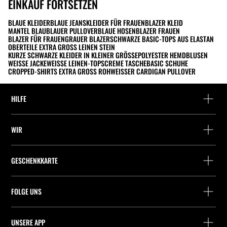
EINKAUF FORTSETZEN
BLAUE KLEIDER
BLAUE JEANS
KLEIDER FÜR FRAUEN
BLAZER KLEID
MANTEL BLAU
BLAUER PULLOVER
BLAUE HOSEN
BLAZER FRAUEN
BLAZER FÜR FRAUEN
GRAUER BLAZER
SCHWARZE BASIC-TOPS AUS ELASTAN
OBERTEILE EXTRA GROSS LEINEN STEIN
KURZE SCHWARZE KLEIDER IN KLEINER GRÖSSE
POLYESTER HEMDBLUSEN
WEISSE JACKE
WEISSE LEINEN-TOPS
CREME TASCHE
BASIC SCHUHE
CROPPED-SHIRTS EXTRA GROSS ROH
WEISSER CARDIGAN PULLOVER
HILFE
Hilfe und Kontakt
WIR
Wo befindet sich deine Bestellung gerade?
Suchen Sie ein Geschäft
Rückgabe als Gast
GESCHENKKARTE
Unternehmen
Packstation-Finder
Saldoabfrage
Arbeite mit Stradivarius
Stradivarius ID
FOLGE UNS
Kauf einer Geschenkkarte
Company Profile
Präferenz-Cookies
UNSERE APP