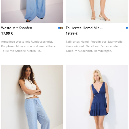
Weste-Mit-Knopfen
Tailliertes-Hemd-Mit-
Kimonoarmeln-Und-Falten
17,99 €
19,99 €
Ärmellose Weste mit Rundausschnitt.
Tailliertes Hemd. Popelin aus Baumwolle.
Knopfverschluss vorne und verstellbare
Kimonoärmel. Detail mit Falten an der
Taille mit Schleife hinten. In
Taille. V Ausschnitt. Hemdkragen.
verschiedenen Farben erhältlich.