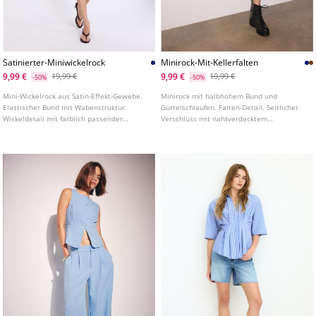
Satinierter-Miniwickelrock
Minirock-Mit-Kellerfalten
9,99 €
9,99 €
19,99 €
19,99 €
-50%
-50%
Mini-Wickelrock aus Satin-Effekt-Gewebe.
Minirock mit halbhohem Bund und
Elastischer Bund mit Wabenstruktur.
Gürtelschlaufen. Falten-Detail. Seitlicher
Wickeldetail mit farblich passender
Verschluss mit nahtverdecktem
Schnürung. Innenfutter.
Reißverschluss. In verschiedenen Farben
erhältlich.