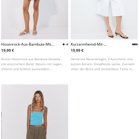
Hosenrock-Aus-Bambula-Mit-
Kurzarmhemd-Mit-
Volants
Unterbrustnaht
19,99 €
19,99 €
Kurzer Hosenrock aus Bambula-Gewebe
Hemd mit Reverskragen, V-Ausschnitt und
mit elastischem Bund. Details mit Lagen-
kurzen Ärmeln. Knopfleiste vorne. Ziernaht
Volants und farblich passendem
unter der Brust und verstellbare Taille mit
Innenfutter in Shorts-Optik. In
Bindeband am Rücken. In verschiedenen
verschiedenen Farben erhältlich.
Farben erhältlich.