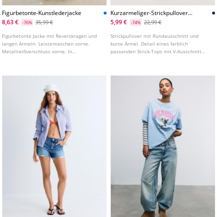
Figurbetonte-Kunstlederjacke
Kurzarmeliger-Strickpullover-
Mit-Uberlappung
8,63 €
5,99 €
35,99 €
22,99 €
-76%
-74%
Figurbetonte Jacke mit Reverskragen und
Strickpullover mit Rundausschnitt und
langen Ärmeln. Leistentaschen vorne.
kurze Ärmel. Detail eines farblich
Metallreißverschluss vorne. In
passenden Strick-Tops mit V-Ausschnitt
verschiedenen Farben erhältlich.
und Trägern als Überlagerung.