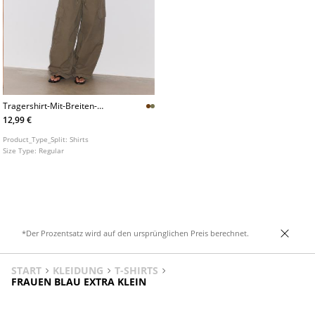
Tragershirt-Mit-Breiten-
Tragern
12,99 €
Product_Type_Split:
Shirts
Size Type:
Regular
*Der Prozentsatz wird auf den ursprünglichen Preis berechnet.
START
KLEIDUNG
T-SHIRTS
FRAUEN BLAU EXTRA KLEIN