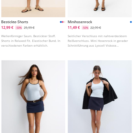
Bestickte-Shorts
Minihosenrock
12,99 €
11,49 €
25,99 €
22,99 €
-50%
-50%
Wellenförmiger Saum. Bestickter Stoff.
Seitlicher Verschluss mit nahtverdecktem
Shorts in Relaxed Fit. Elastischer Bund. In
Reißverschluss. Mini Hosenrock in gerader
verschiedenen Farben erhältlich.
Schnittführung aus Lyocell Viskose
Mischgewebe. Hoher Bund. Paspeltaschen
hinten. Saum mit seitlichen Schlitzen.