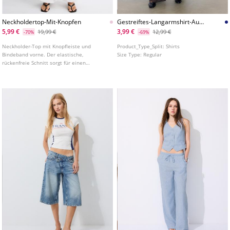
Neckholdertop-Mit-Knopfen
Gestreiftes-Langarmshirt-Aus-
Baumwolle
5,99 €
3,99 €
19,99 €
12,99 €
-70%
-69%
Neckholder-Top mit Knopfleiste und
Product_Type_Split:
Shirts
Bindeband vorne. Der elastische,
Size Type:
Regular
rückenfreie Schnitt sorgt für einen
perfekten Sitz. In verschiedenen Farben
erhältlich.