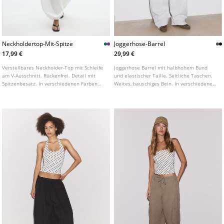
Neckholdertop-Mit-Spitze
Joggerhose-Barrel
17,99 €
29,99 €
Verstellbares Neckholder-Top mit Schleife
Joggerhose Barrel mit halbhohem Bund
am V-Ausschnitt. Rückenfrei. Detail mit
und elastischer Taille. Seitliche Taschen.
Spitzenbesatz. In verschiedenen Farben
Weites, bauschiges Bein. In verschiedenen
erhältlich.
Farben erhältlich.