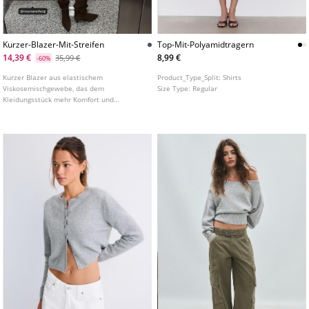
Kurzer-Blazer-Mit-Streifen
Top-Mit-Polyamidtragern
14,39 €
8,99 €
35,99 €
-60%
Kurzer Blazer aus elastischem
Product_Type_Split:
Shirts
Viskosemischgewebe, das dem
Size Type:
Regular
Kleidungsstück mehr Komfort und
Bewegungsfreiheit verleiht. Reverskragen
und lange Ärmel mit ausgestelltem
Abschluss. Paspeltaschen mit Patte vorne.
Knopfverschluss vorne.