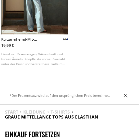
Kurzarmhemd-Mit-
Unterbrustnaht
19,99 €
Hemd mit Reverskragen, V-Ausschnitt und
kurzen Ärmeln. Knopfleiste vorne. Ziernaht
unter der Brust und verstellbare Taille mit
Bindeband am Rücken. In verschiedenen
Farben erhältlich.
*Der Prozentsatz wird auf den ursprünglichen Preis berechnet.
START
KLEIDUNG
T-SHIRTS
GRAUE MITTELLANGE TOPS AUS ELASTHAN
EINKAUF FORTSETZEN