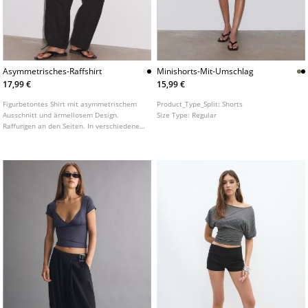
Asymmetrisches-Raffshirt
Minishorts-Mit-Umschlag
17,99 €
15,99 €
Figurbetontes Shirt mit asymmetrischem
Product_Type_Split:
Shorts
Ausschnitt und ärmellosem Design.
Size Type:
Regular
Raffungen an den Seiten. In verschiedenen
Farben erhältlich.