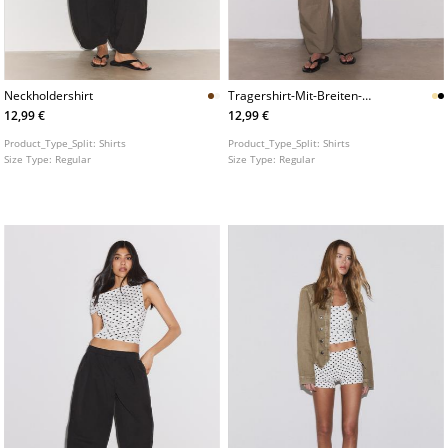
Neckholdershirt
Tragershirt-Mit-Breiten-
Tragern
12,99 €
12,99 €
Product_Type_Split:
Shirts
Product_Type_Split:
Shirts
Size Type:
Regular
Size Type:
Regular