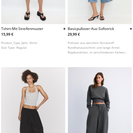
Tshirt-Mit-Streifenmuster
Basicpullover-Aus-Softstrick
15,99 €
29,99 €
Product_Type_Split:
Shirts
Pullover aus weichem Strickstoff.
Size Type:
Regular
Rundhalsausschnitt und lange Ärmel.
Rippbündchen. In verschiedenen Farben
erhältlich.