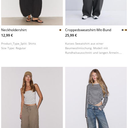
Neckholdershirt
Croppedsweatshirt-Mit-Bund
12,99 €
25,99 €
Product_Type_Split:
Shirts
Kurzes Sweatshirt aus einer
Size Type:
Regular
Baumwollmischung. Modell mit
Rundhalsausschnitt und langen Ärmeln.
Mit breitem Bund am Saum. In
verschiedenen Farben erhältlich.