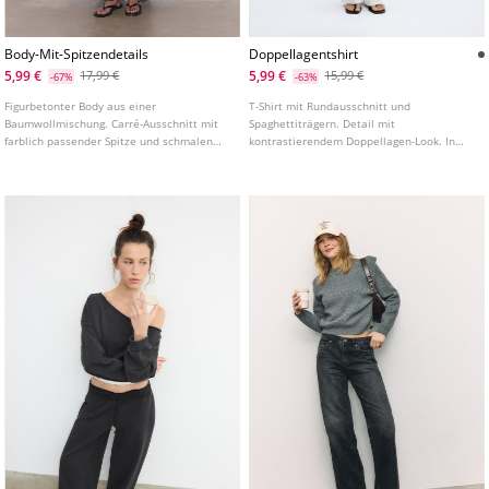
Body-Mit-Spitzendetails
Doppellagentshirt
5,99 €
5,99 €
17,99 €
15,99 €
-67%
-63%
Figurbetonter Body aus einer
T-Shirt mit Rundausschnitt und
Baumwollmischung. Carré-Ausschnitt mit
Spaghettiträgern. Detail mit
farblich passender Spitze und schmalen
kontrastierendem Doppellagen-Look. In
Trägern. Druckknopfverschluss im Schritt.
verschiedenen Farben erhältlich.