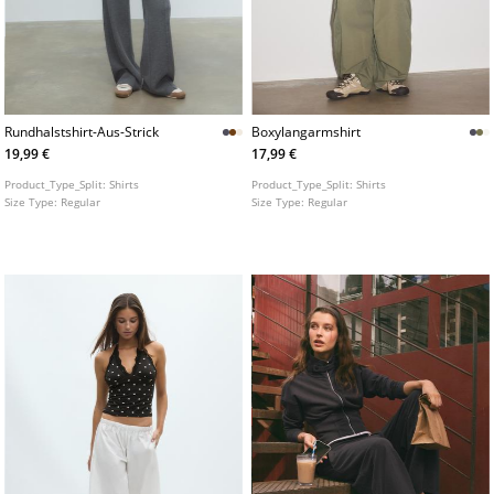
Rundhalstshirt-Aus-Strick
Boxylangarmshirt
19,99 €
17,99 €
Product_Type_Split:
Shirts
Product_Type_Split:
Shirts
Size Type:
Regular
Size Type:
Regular