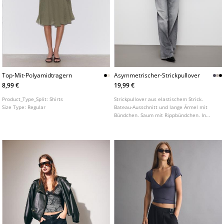
Top-Mit-Polyamidtragern
Asymmetrischer-Strickpullover
8,99 €
19,99 €
Product_Type_Split:
Shirts
Strickpullover aus elastischem Strick.
Size Type:
Regular
Bateau-Ausschnitt und lange Ärmel mit
Bündchen. Saum mit Rippbündchen. In
verschiedenen Farben erhältlich.