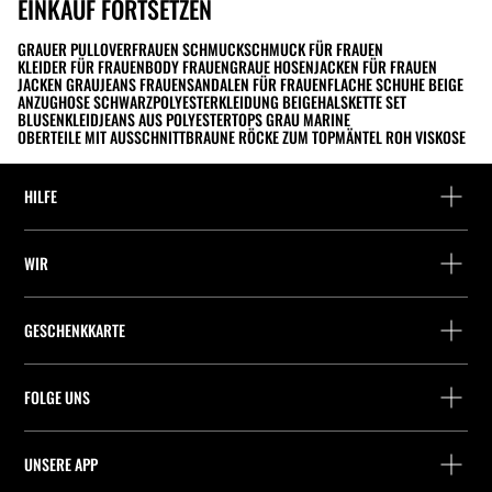
EINKAUF FORTSETZEN
GRAUER PULLOVER
FRAUEN SCHMUCK
SCHMUCK FÜR FRAUEN
KLEIDER FÜR FRAUEN
BODY FRAUEN
GRAUE HOSEN
JACKEN FÜR FRAUEN
JACKEN GRAU
JEANS FRAUEN
SANDALEN FÜR FRAUEN
FLACHE SCHUHE BEIGE
ANZUGHOSE SCHWARZ
POLYESTERKLEIDUNG BEIGE
HALSKETTE SET
BLUSENKLEID
JEANS AUS POLYESTER
TOPS GRAU MARINE
OBERTEILE MIT AUSSCHNITT
BRAUNE RÖCKE ZUM TOP
MÄNTEL ROH VISKOSE
HILFE
Hilfe und Kontakt
WIR
Wo befindet sich deine Bestellung gerade?
Suchen Sie ein Geschäft
Rückgabe als Gast
GESCHENKKARTE
Unternehmen
Packstation-Finder
Saldoabfrage
Arbeite mit Stradivarius
Stradivarius ID
FOLGE UNS
Kauf einer Geschenkkarte
Company Profile
Präferenz-Cookies
UNSERE APP
iOS
Android