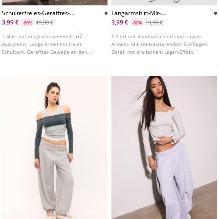
Schulterfreies-Gerafftes-
Langarmshirt-Mit-
Tshirt-Mit-Streifen
Dreifacheffekt
3,99 €
3,99 €
19,99 €
19,99 €
-80%
-80%
T-Shirt mit umgeschlagenem Carré-
T-Shirt mit Rundausschnitt und langen
Ausschnitt. Lange Ärmel mit freien
Ärmeln. Mit kontrastierendem Stofflagen-
Schultern. Gerafftes Gewebe an den
Detail mit dreifachem Lagen-Effekt.
Seiten.