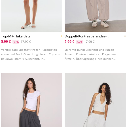
Top-Mit-Hakeldetail
Doppelt-Kontrastierendes-
Shirt
5,99 €
5,99 €
17,99 €
17,99 €
-67%
-67%
Verstellbare Spaghettiträger. Häkeldetail
Shirt mit Rundausschnitt und kurzen
vorne und Smok Gummizug hinten. Top aus
Ärmeln. Kontrastdetails an Kragen und
Baumwollstoff. V Ausschnitt. In
Ärmeln. Überlagerung eines dünnen
verschiedenen Farben erhältlich.
Trägertops.