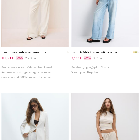
Basicweste-In-Leinenoptik
Tshirt-Mit-Kurzen-Armeln-
Und-Vausschnitt
10,39 €
3,99 €
25,99 €
9,99 €
-60%
-60%
Kurze Weste mit V-Ausschnitt und
Product_Type_Split:
Shirts
Armausschnitt, gefertigt aus einem
Size Type:
Regular
Gewebe mit 20% Leinen. Falsche
Paspeltaschen vorne. Knopfleiste vorne.