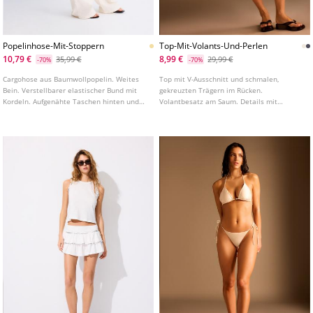
Popelinhose-Mit-Stoppern
Top-Mit-Volants-Und-Perlen
10,79 €
8,99 €
35,99 €
29,99 €
-70%
-70%
Cargohose aus Baumwollpopelin. Weites
Top mit V-Ausschnitt und schmalen,
Bein. Verstellbarer elastischer Bund mit
gekreuzten Trägern im Rücken.
Kordeln. Aufgenähte Taschen hinten und
Volantbesatz am Saum. Details mit
seitliche Cargo Taschen. Verstellbarer
kontrastierenden Perlen. In verschiedenen
Saum mit Stoppern. In verschiedenen
Farben erhältlich.
Farben erhältlich.