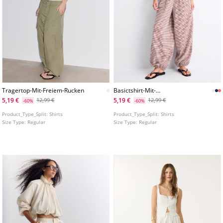
Tragertop-Mit-Freiem-Rucken
Basictshirt-Mit-
Bateauausschnitt
5,19 €
5,19 €
12,99 €
12,99 €
-60%
-60%
Product_Type_Split:
Shirts
Product_Type_Split:
Shirts
Size Type:
Regular
Size Type:
Regular