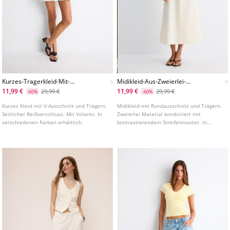
Kurzes-Tragerkleid-Mit-
Midikleid-Aus-Zweierlei-
Volants
Material-Mit-Tragern
11,99 €
11,99 €
29,99 €
29,99 €
-60%
-60%
Kurzes Kleid mit V-Ausschnitt und Trägern.
Midikleid mit Rundausschnitt und Trägern.
Seitlicher Reißverschluss. Mit Volants. In
Zweierlei Material kombiniert mit
verschiedenen Farben erhältlich.
kontrastierendem Streifenmuster. In
verschiedenen Farben erhältlich.