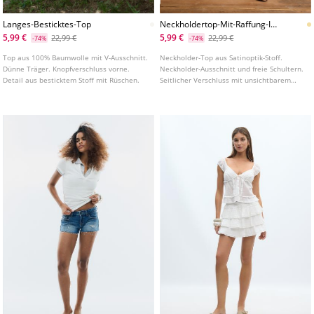
Langes-Besticktes-Top
Neckholdertop-Mit-Raffung-In-
Satinoptik
5,99 €
5,99 €
22,99 €
22,99 €
-74%
-74%
Top aus 100% Baumwolle mit V-Ausschnitt.
Neckholder-Top aus Satinoptik-Stoff.
Dünne Träger. Knopfverschluss vorne.
Neckholder-Ausschnitt und freie Schultern.
Detail aus besticktem Stoff mit Rüschen.
Seitlicher Verschluss mit unsichtbarem
Reißverschluss und Knöpfen am Kragen.
Seitliche Raffungen.