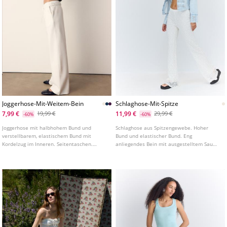
Joggerhose-Mit-Weitem-Bein
Schlaghose-Mit-Spitze
7,99 €
11,99 €
19,99 €
29,99 €
-60%
-60%
Joggerhose mit halbhohem Bund und
Schlaghose aus Spitzengewebe. Hoher
verstellbarem, elastischem Bund mit
Bund und elastischer Bund. Eng
Kordelzug im Inneren. Seitentaschen.
anliegendes Bein mit ausgestelltem Saum.
Weites, gerades Bein. In verschiedenen
Innenfutter.
Farben erhältlich.