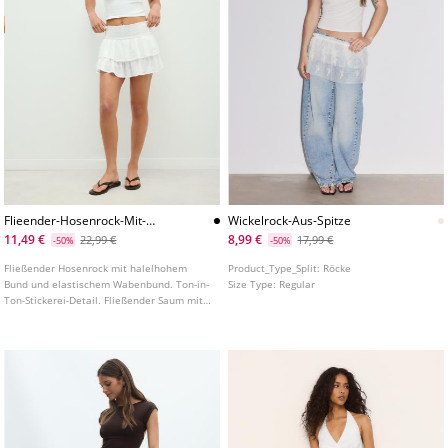
Flieender-Hosenrock-Mit-
Wickelrock-Aus-Spitze
Volants
11,49 €
8,99 €
22,99 €
17,99 €
-50%
-50%
Fließender Hosenrock mit halelhohem
Product_Type_Split:
Röcke
Bund und elastischem Wabenbund. Ton-in-
Size Type:
Regular
Ton-Stickerei-Detail. Fließender Saum mit
Volants. In verschiedenen Farben
erhältlich.