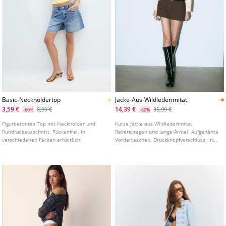
Basic-Neckholdertop
Jacke-Aus-Wildlederimitat
3,59 €
14,39 €
8,99 €
35,99 €
-60%
-60%
Figurbetontes Top mit Neckholder und
Kurze Jacke aus Wildlederimitat.
Rundhalsausschnitt. Rückenfrei. In
Reverskragen und lange Ärmel. Aufgenähte
verschiedenen Farben erhältlich.
Vordertaschen. Druckknopfverschluss. In
verschiedenen Farben erhältlich.