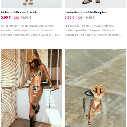
Poloshirt-Kurze-Armel-
Flieendes-Top-Mit-Knopfen
Doppelgewebe
5,99 €
5,99 €
19,99 €
19,99 €
-70%
-70%
Poloshirt mit Reverskragen und kurzen
Fließendes Top mit V-Ausschnitt und
Ärmeln. Detail einer kontrastierenden
breiten, gerafften Trägern. Details mit
Stoffüberlagerung im Double-Layer-Stil. In
Einsätzen und Volants. Knopfverschluss
verschiedenen Farben erhältlich.
vorne.