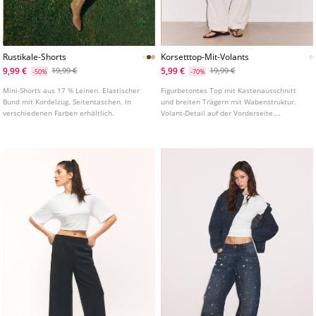
Rustikale-Shorts
Korsetttop-Mit-Volants
9,99 €
5,99 €
19,99 €
19,99 €
-50%
-70%
Mini-Shorts aus 17 % Leinen. Elastischer
Figurbetontes Top mit Kastenausschnitt
Bund mit Kordelzug. Seitentaschen. In
und breiten Trägern mit Wabenstruktur.
verschiedenen Farben erhältlich.
Volant-Detail auf der Vorderseite.
Verschluss vorne mit Haken. In
verschiedenen Farben erhältlich.