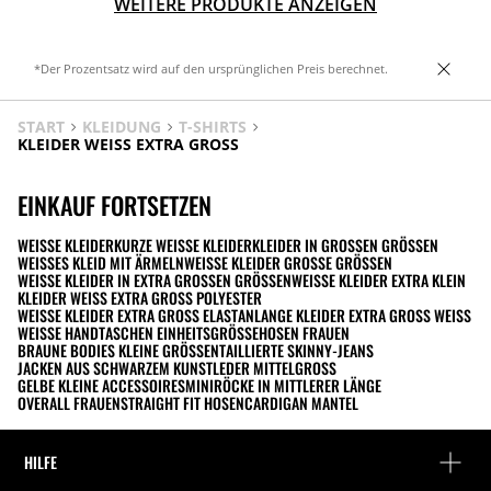
WEITERE PRODUKTE ANZEIGEN
*Der Prozentsatz wird auf den ursprünglichen Preis berechnet.
START
KLEIDUNG
T-SHIRTS
KLEIDER WEISS EXTRA GROSS
EINKAUF FORTSETZEN
WEISSE KLEIDER
KURZE WEISSE KLEIDER
KLEIDER IN GROSSEN GRÖSSEN
WEISSES KLEID MIT ÄRMELN
WEISSE KLEIDER GROSSE GRÖSSEN
WEISSE KLEIDER IN EXTRA GROSSEN GRÖSSEN
WEISSE KLEIDER EXTRA KLEIN
KLEIDER WEISS EXTRA GROSS POLYESTER
WEISSE KLEIDER EXTRA GROSS ELASTAN
LANGE KLEIDER EXTRA GROSS WEISS
WEISSE HANDTASCHEN EINHEITSGRÖSSE
HOSEN FRAUEN
BRAUNE BODIES KLEINE GRÖSSEN
TAILLIERTE SKINNY-JEANS
JACKEN AUS SCHWARZEM KUNSTLEDER MITTELGROSS
GELBE KLEINE ACCESSOIRES
MINIRÖCKE IN MITTLERER LÄNGE
OVERALL FRAUEN
STRAIGHT FIT HOSEN
CARDIGAN MANTEL
HILFE