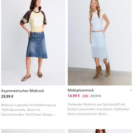
Midispitzenrock
Asymmetrischer-Midirock
14,99 €
29,99 €
29,99 €
-50%
Fließender Midirock aus Spitzenstoff mit
Midirock in gerader Schnittführung aus
farblich passendem Innenfutter. Halbhoher
100% Baumwolle. Bund mit
Bund und elastischer Bund.
Gürtelschlaufen. Fünf Pocket Design.
Asymmetrischer Saum.
Frontreißverschluss mit Knopf. Used
Waschung. Asymmetrischer Saum.