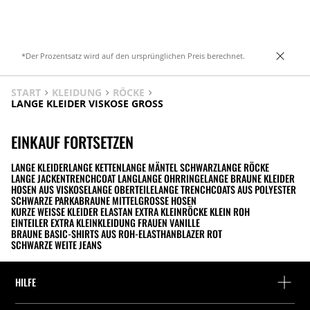
*Der Prozentsatz wird auf den ursprünglichen Preis berechnet.
START
KLEIDUNG
RÖCKE
LANGE KLEIDER VISKOSE GROSS
EINKAUF FORTSETZEN
LANGE KLEIDER
LANGE KETTEN
LANGE MÄNTEL SCHWARZ
LANGE RÖCKE
LANGE JACKEN
TRENCHCOAT LANG
LANGE OHRRINGE
LANGE BRAUNE KLEIDER
HOSEN AUS VISKOSE
LANGE OBERTEILE
LANGE TRENCHCOATS AUS POLYESTER
SCHWARZE PARKA
BRAUNE MITTELGROSSE HOSEN
KURZE WEISSE KLEIDER ELASTAN EXTRA KLEIN
RÖCKE KLEIN ROH
EINTEILER EXTRA KLEIN
KLEIDUNG FRAUEN VANILLE
BRAUNE BASIC-SHIRTS AUS ROH-ELASTHAN
BLAZER ROT
SCHWARZE WEITE JEANS
HILFE
Hilfe und Kontakt