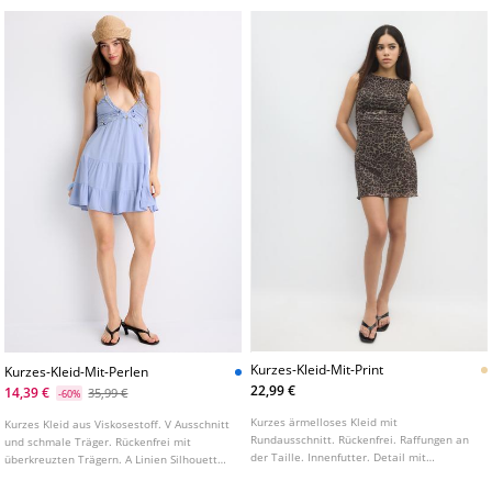
Kurzes-Kleid-Mit-Print
Kurzes-Kleid-Mit-Perlen
22,99 €
14,39 €
35,99 €
-60%
Kurzes ärmelloses Kleid mit
Kurzes Kleid aus Viskosestoff. V Ausschnitt
Rundausschnitt. Rückenfrei. Raffungen an
und schmale Träger. Rückenfrei mit
der Taille. Innenfutter. Detail mit
überkreuzten Trägern. A Linien Silhouette.
Animalprint Stoff.
Perlenapplikationen an Ausschnitt und