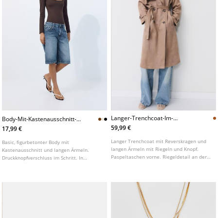
Langer-Trenchcoat-Im-
Body-Mit-Kastenausschnitt-
Wildlederimitat
Und-Langen-Armeln
59,99 €
17,99 €
Langer Trenchcoat mit Reverskragen und
Basic, figurbetonter Body mit
langen Ärmeln mit Riegeln und Knopf.
Kastenausschnitt und langen Ärmeln.
Paspeltaschen vorne. Riegeldetail an der
Druckknopfverschluss im Schritt. In
Schulter. Gekreuzter Verschluss vorne mit
verschiedenen Farben erhältlich.
Knöpfen und Gürtel aus demselben Stoff.