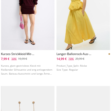
Kurzes-Strickkleid-Mit-
Langer-Ballonrock-Aus-
Bateauausschnitt
Popeline
7,99 €
14,99 €
19,99 €
29,99 €
-60%
-50%
Kurzes, glatt gestricktes Kleid mit
Product_Type_Split:
Röcke
fließender Silhouette und eng anliegendem
Size Type:
Regular
Saum. Bateau-Ausschnitt und lange Ärmel
mit elastischen Bündchen. In
verschiedenen Farben erhältlich.