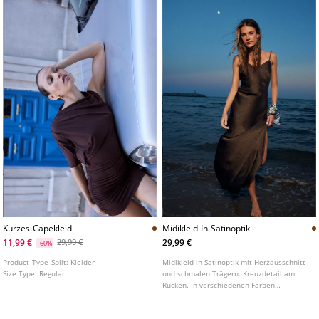
Kurzes-Capekleid
Midikleid-In-Satinoptik
11,99 €
29,99 €
29,99 €
-60%
Product_Type_Split:
Kleider
Midikleid in Satinoptik mit Herzausschnitt
Size Type:
Regular
und schmalen Trägern. Kreuzdetail am
Rücken. In verschiedenen Farben
erhältlich.