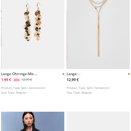
Lange-Ohrringe-Mit-
Lange-
Minimunzen
Mehrfachkettenhalskette
1,99 €
12,99 €
12,99 €
-85%
Product_Type_Split:
Accessoires
Product_Type_Split:
Halsketten
Size Type:
Regular
Size Type:
Regular