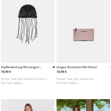
Kopfbedeckung-Mit-Langen-
Langes-Kartenetui-Mit-Glitzer
Fransen
19,99 €
10,99 €
Product_Type_Split:
Mützen und Hüte >
Product_Type_Split:
Geldbörsen
Size Type:
Regular
Size Type:
Regular