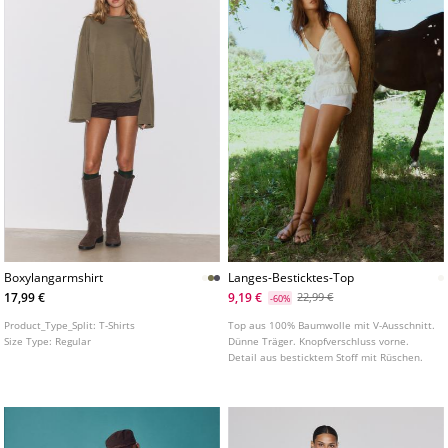
Boxylangarmshirt
Langes-Besticktes-Top
17,99 €
9,19 €
22,99 €
-60%
Product_Type_Split:
T-Shirts
Top aus 100% Baumwolle mit V-Ausschnitt.
Size Type:
Regular
Dünne Träger. Knopfverschluss vorne.
Detail aus besticktem Stoff mit Rüschen.