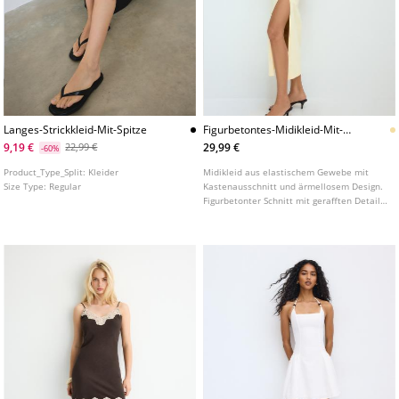
Langes-Strickkleid-Mit-Spitze
Figurbetontes-Midikleid-Mit-
Kastenausschnitt
9,19 €
29,99 €
22,99 €
-60%
Product_Type_Split:
Kleider
Midikleid aus elastischem Gewebe mit
Size Type:
Regular
Kastenausschnitt und ärmellosem Design.
Figurbetonter Schnitt mit gerafften Details
an den Seiten und Schlitz am Saum.