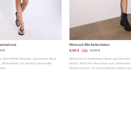
iwickelrock
Minirock-Mit-Kellerfalten
9,99 €
99 €
19,99 €
-50%
us Satin-Effekt-Gewebe. Elastischer Bund
Minirock mit halbhohem Bund und Gürtelsch
. Wickeldetail mit farblich passender
Detail. Seitlicher Verschluss mit nahtverde
tter.
Reißverschluss. In verschiedenen Farben erh