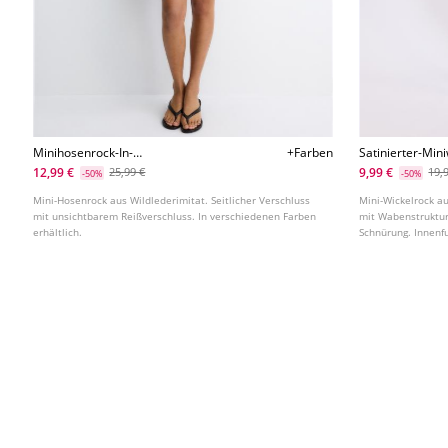
Minihosenrock-In-
+Farben
Satinierter-Min
Wildlederimitatoptik
12,99 €
9,99 €
25,99 €
19,
-50%
-50%
Mini-Hosenrock aus Wildlederimitat. Seitlicher Verschluss
Mini-Wickelrock a
mit unsichtbarem Reißverschluss. In verschiedenen Farben
mit Wabenstruktur
erhältlich.
Schnürung. Innenfu