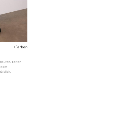
+Farben
laufen. Falten-
cktem
ältlich.