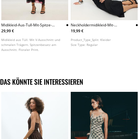
Midikleid-Aus-Tull-Mit-Spitze-
Neckholdermidikleid-Mit-
Und-Print
Rundhalsausschnitt
29,99 €
19,99 €
Midikleid aus Tüll. Mit V-Ausschnitt und
Product_Type_Split:
Kleider
schmalen Trägern. Spitzenbesatz am
Size Type:
Regular
Ausschnitt. Floraler Print.
DAS KÖNNTE SIE INTERESSIEREN