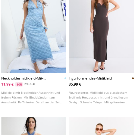
Neckholdermidikleid-Mit-
Figurformendes-Midikleid
Freiem-Rucken
11,99 €
35,99 €
29,99 €
-60%
Midikleid mit Neckholder-Ausschnitt und
Figurbetontes Midikleid aus elastischem
freiem Rücken. Mit Bindebändern am
Stoff mit Herzausschnitt und ärmellosem
Ausschnitt. Raffiniertes Detail an der Seite.
Design. Schmale Träger. Mit geformten
In verschiedenen Farben erhältlich.
Cups.