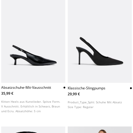
Absatzschuhe-Mit-Vausschnitt
Klassische-Slingpumps
35,99 €
29,99 €
Kitten Heels aus Kunstleder. Spitze Form.
Product_Type_Split:
Schuhe Mit Absatz
V Ausschnitt. Erhältlich in Schwarz, Braun
Size Type:
Regular
und Ecru. Absatzhöhe: 5 cm