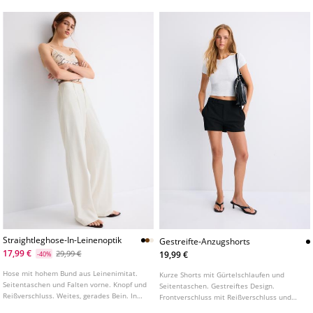
verschiedenen Farben erhältlich.
Straightleghose-In-Leinenoptik
Gestreifte-Anzugshorts
17,99 €
29,99 €
19,99 €
-40%
Hose mit hohem Bund aus Leinenimitat.
Kurze Shorts mit Gürtelschlaufen und
Seitentaschen und Falten vorne. Knopf und
Seitentaschen. Gestreiftes Design.
Reißverschluss. Weites, gerades Bein. In
Frontverschluss mit Reißverschluss und
verschiedenen Farben erhältlich.
Knopf. In verschiedenen Farben erhältlich.