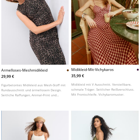
Midikleid-Mit-Vichykaros
Armelloses-Meshmidikleid
35,99 €
29,99 €
Midikleid mit V Ausschnitt. Verstellbare,
Figurbetontes Midikleid aus Mesh-Stoff mit
schmale Träger. Seitlicher Reißverschluss.
Rundausschnitt und ärmellosem Design.
Mit Frontschleife. Vichykaromuster.
Seitliche Raffungen, Animal-Print und
Innenfutter.