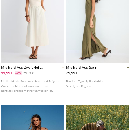
Midikleid-Aus-Zweierlei-
Midikleid-Aus-Satin
Material-Mit-Tragern
11,99 €
29,99 €
29,99 €
-60%
Midikleid mit Rundausschnitt und Trägern.
Product_Type_Split:
Kleider
Zweierlei Material kombiniert mit
Size Type:
Regular
kontrastierendem Streifenmuster. In
verschiedenen Farben erhältlich.