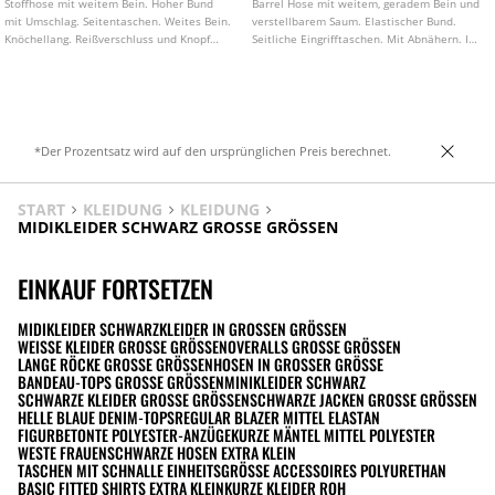
Stoffhose mit weitem Bein. Hoher Bund
Barrel Hose mit weitem, geradem Bein und
mit Umschlag. Seitentaschen. Weites Bein.
verstellbarem Saum. Elastischer Bund.
Knöchellang. Reißverschluss und Knopf
Seitliche Eingrifftaschen. Mit Abnähern. In
vorne.
verschiedenen Farben erhältlich.
*Der Prozentsatz wird auf den ursprünglichen Preis berechnet.
START
KLEIDUNG
KLEIDUNG
MIDIKLEIDER SCHWARZ GROSSE GRÖSSEN
EINKAUF FORTSETZEN
MIDIKLEIDER SCHWARZ
KLEIDER IN GROSSEN GRÖSSEN
WEISSE KLEIDER GROSSE GRÖSSEN
OVERALLS GROSSE GRÖSSEN
LANGE RÖCKE GROSSE GRÖSSEN
HOSEN IN GROSSER GRÖSSE
BANDEAU-TOPS GROSSE GRÖSSEN
MINIKLEIDER SCHWARZ
SCHWARZE KLEIDER GROSSE GRÖSSEN
SCHWARZE JACKEN GROSSE GRÖSSEN
HELLE BLAUE DENIM-TOPS
REGULAR BLAZER MITTEL ELASTAN
FIGURBETONTE POLYESTER-ANZÜGE
KURZE MÄNTEL MITTEL POLYESTER
WESTE FRAUEN
SCHWARZE HOSEN EXTRA KLEIN
TASCHEN MIT SCHNALLE EINHEITSGRÖSSE ACCESSOIRES POLYURETHAN
BASIC FITTED SHIRTS EXTRA KLEIN
KURZE KLEIDER ROH