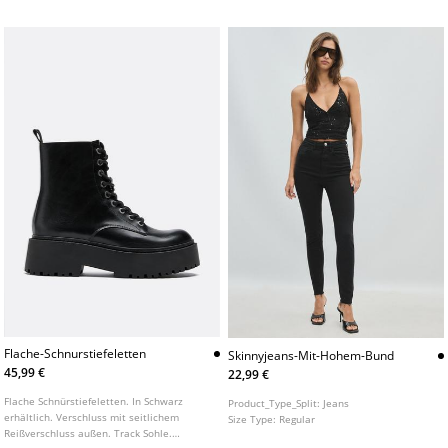
Flache-Schnurstiefeletten
Skinnyjeans-Mit-Hohem-Bund
45,99 €
22,99 €
Flache Schnürstiefeletten. In Schwarz
Product_Type_Split:
Jeans
erhältlich. Verschluss mit seitlichem
Size Type:
Regular
Reißverschluss außen. Track Sohle.