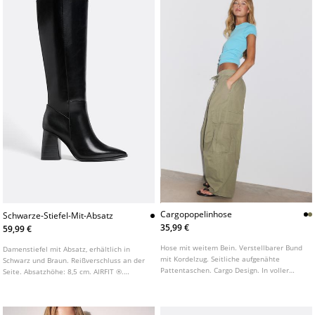
Cargopopelinhose
Schwarze-Stiefel-Mit-Absatz
35,99 €
59,99 €
Hose mit weitem Bein. Verstellbarer Bund
Damenstiefel mit Absatz, erhältlich in
mit Kordelzug. Seitliche aufgenähte
Schwarz und Braun. Reißverschluss an der
Pattentaschen. Cargo Design. In voller
Seite. Absatzhöhe: 8,5 cm. AIRFIT ®.
Länge. Vorderer Verschluss mit
Flexible technische Einlegesohle aus
Reißverschluss und Knopf.
Latexschaum für mehr Komfort.