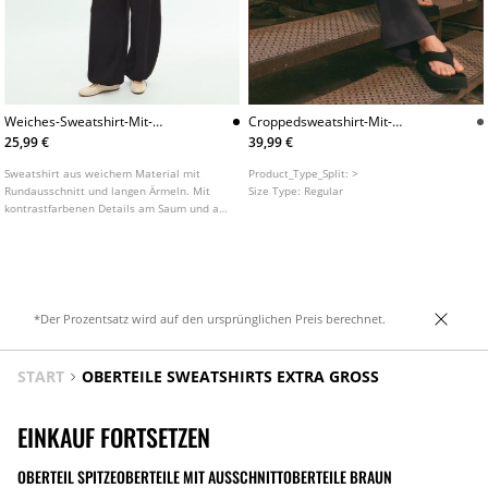
Weiches-Sweatshirt-Mit-
Croppedsweatshirt-Mit-
Rundhalskragen-Und-
Stehkragen
25,99 €
39,99 €
Kontrastdetails
Sweatshirt aus weichem Material mit
Product_Type_Split:
>
Rundausschnitt und langen Ärmeln. Mit
Size Type:
Regular
kontrastfarbenen Details am Saum und am
Kragen. In verschiedenen Farben
erhältlich.
*Der Prozentsatz wird auf den ursprünglichen Preis berechnet.
START
OBERTEILE SWEATSHIRTS EXTRA GROSS
EINKAUF FORTSETZEN
OBERTEIL SPITZE
OBERTEILE MIT AUSSCHNITT
OBERTEILE BRAUN