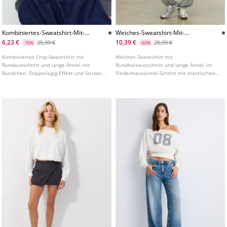
Kombiniertes-Sweatshirt-Mit-
Weiches-Sweatshirt-Mit-
Stickerei
Fledermausarmeln
6,23 €
10,39 €
25,99 €
25,99 €
-76%
-60%
Kombiniertes Crop-Sweatshirt mit
Weiches Sweatshirt mit
Rundausschnitt und lange Ärmel mit
Rundhalsausschnitt und lange Ärmel im
Bündchen. Doppellagig-Effekt und Stickerei
Fledermausärmel-Schnitt mit elastischen
auf der Vorderseite.
Bündchen und Saum. In verschiedenen
Farben erhältlich.