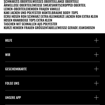
SCHWARZES OBERTEIL
WEISSES OBERTEIL
LANGE OBERTEILE
ÄRMELLOSE OBERTEILE
WEISSE SWEATSHIRTS
CROPPED OBERTEIL
LEINEN-OBERTEILE
HEMDEN FRAUEN VANILLE
KAKI JACKEN UND POLYESTER MÄNTEL
BRAUNE BODY-TOPS
ECRU HOSEN ROH SCHWARZ EXTRA KLEIN
KURZE JACKEN ROH EXTRA KLEIN
HOSEN KHAKI
BEIGE TOPS EXTRA KLEIN
TASCHEN MIT SCHNALLEN AUS POLYESTER
KURZE HEMDEN FRAUEN GRÖSSENTABELLE
WEISSE GERADE JEANSHOSEN
HILFE
Hilfe und Kontakt
WIR
Wo befindet sich deine Bestellung gerade?
Suchen Sie ein Geschäft
Rückgabe als Gast
GESCHENKKARTE
Unternehmen
Packstation-Finder
Saldoabfrage
Arbeite mit Stradivarius
Stradivarius ID
FOLGE UNS
Kauf einer Geschenkkarte
Company Profile
Präferenz-Cookies
UNSERE APP
iOS
Android