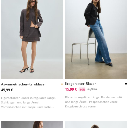
Kragenloser-Blazer
Asymmetrischer-Karoblazer
15,99 €
39,99 €
45,99 €
-60%
Blazer in regulärer Länge. Rundausschnitt
Figurbetonter Blazer in regulärer Länge.
und lange Ärmel. Paspeltaschen vorne.
Stehkragen und lange Ärmel.
Knopfverschluss vorne.
Vordertaschen mit Paspel und Patte.
Asymmetrischer Knopfverschluss vorne.