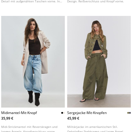
Detail mit aufgenähten Taschen vorne. In
Design. Reißverschluss und Knopf vorne.
verschiedenen Farben erhältlich.
Midimantel-Mit-Knopf
Sergejacke-Mit-Knopfen
35,99 €
45,99 €
Midi-Strickmantel mit Reverskragen und
Militärjacke im amerikanischen Stil.
langen Ärmeln. Knopfverschluss vorne.
Geknöpfter Stehkragen und lange Ärmel.