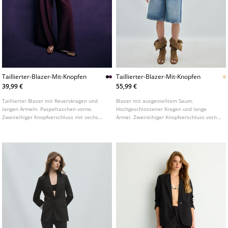
Taillierter-Blazer-Mit-Knopfen
Taillierter-Blazer-Mit-Knopfen
39,99 €
55,99 €
Taillierter Blazer mit Reverskragen und
Blazer mit ausgestelltem Saum.
langen Ärmeln. Paspeltaschen vorne.
Hochgeschlossener Kragen und lange
Zweireihiger Knopfverschluss mit sechs
Ärmel. Zweireihiger Knopfverschluss vorne.
Knöpfen. In verschiedenen Farben
Pattentaschen vorne.
erhältlich.