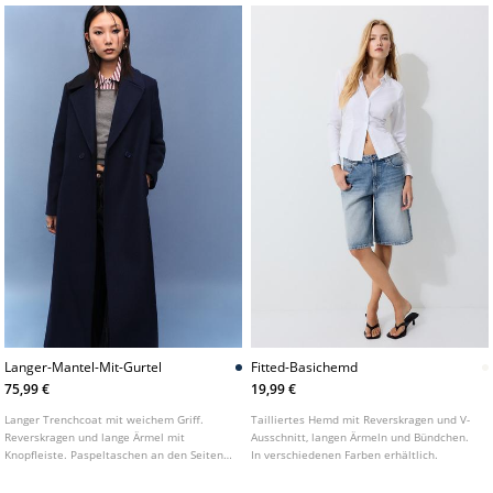
Metallreißverschluss vorne.
Langer-Mantel-Mit-Gurtel
Fitted-Basichemd
75,99 €
19,99 €
Langer Trenchcoat mit weichem Griff.
Tailliertes Hemd mit Reverskragen und V-
Reverskragen und lange Ärmel mit
Ausschnitt, langen Ärmeln und Bündchen.
Knopfleiste. Paspeltaschen an den Seiten.
In verschiedenen Farben erhältlich.
Gekreuzter Verschluss vorne mit Knöpfen
und Gürtel aus demselben Stoff. In