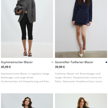
Asymmetrischer-Blazer
Gestreifter-Taillierter-Blazer
45,99 €
39,99 €
Asymmetrischer Blazer in regulärer Länge.
Taillierter Blazer mit Reverskragen und
Stehkragen und lange Ärmel.
langen Ärmeln. Paspeltaschen vorne mit
Vordertaschen mit Paspelierung und Patte.
Patte. Gekreuzter Knopfverschluss vorne.
Zweireihiger Knopfverschluss vorne.