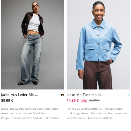
Jacke-Aus-Leder-Mit-
Jacke-Mit-Taschen-In-
Rippbundchen
Wildlederoptik
89,99 €
14,39 €
35,99 €
-60%
Jacke aus Leder. Reverskragen und lange
Jacke aus Wildlederimitat. Reverskragen
Ärmel mit elastischen Bündchen.
und lange Ärmel. Knopfverschluss vorne. In
Paspeltaschen an den Seiten und mehrere
verschiedenen Farben erhältlich.
Reißverschluss und Knopftaschen auf der
Brust. Rippstrickdetails Ton in Ton.