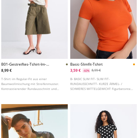
B01-Gestreiftes-Tshirt-Im-
Basic-Slimfit-Tshirt
Regularfit
8,99 €
3,59 €
8,99 €
-60%
T-Shirt im Regular-Fit aus einer
B- BASIC SLIM FIT- SLIM FIT-
Baumwollmischung mit Streifenmuster.
RUNDAUSSCHNITT- KURZE ÄRMEL- /
Kontrastierender Rundausschnitt und
SCHWERES MITTELGEWICHT Figurbetontes
kurze Ärmel.
T-Shirt mit Rundausschnitt und kurzen
Ärmeln. In verschiedenen Farben
erhältlich.