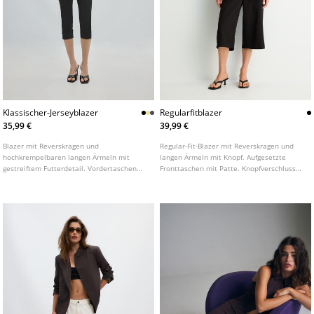
Klassischer-Jerseyblazer
Regularfitblazer
35,99 €
39,99 €
Blazer mit Reverskragen und
Regular-Fit-Blazer mit Reverskragen und
hochkrempelbaren langen Ärmeln mit
langen Ärmeln mit Knopf. Aufgesetzte
gestreiftem Futterdetail. Vordertaschen
Fronttaschen mit Patte. Knopfverschluss
mit Patte. Knopfverschluss vorne.
vorne. In verschiedenen Farben erhältlich.