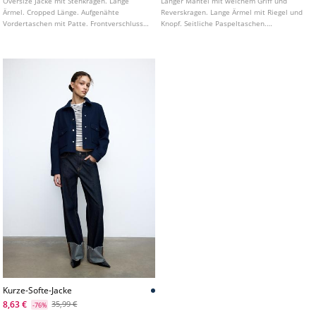
Oversize Jacke mit Stehkragen. Lange
Langer Mantel mit weichem Griff und
Ärmel. Cropped Länge. Aufgenähte
Reverskragen. Lange Ärmel mit Riegel und
Vordertaschen mit Patte. Frontverschluss
Knopf. Seitliche Paspeltaschen.
mit Knöpfen. Mit Aufnäher Detail auf der
Zweireihiger Knopfverschluss vorne.
Brust.
Kurze-Softe-Jacke
8,63 €
35,99 €
-76%