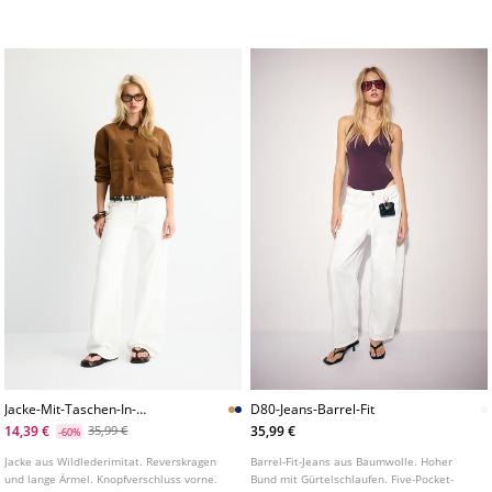
Knöpfen vorne. Detail mit
verschiedenen Farben erhältlich.
Manschettenlaschen. In verschiedenen
Farben erhältlich.
Jacke-Mit-Taschen-In-
D80-Jeans-Barrel-Fit
Wildlederoptik
14,39 €
35,99 €
35,99 €
-60%
Jacke aus Wildlederimitat. Reverskragen
Barrel-Fit-Jeans aus Baumwolle. Hoher
und lange Ärmel. Knopfverschluss vorne.
Bund mit Gürtelschlaufen. Five-Pocket-