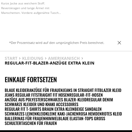
Kurze Jacke aus weichem Stoff.
Reverskragen und lange Ärmel mit
Manschetten. Vordere aufgenähte Taschen
mit Patte. Frontverschluss mit
Druckknöpfen. In verschiedenen Farben
erhältlich.
*Der Prozentsatz wird auf den ursprünglichen Preis berechnet.
START
KLEIDUNG
AMERIKANISCH
REGULAR-FIT-BLAZER-ANZÜGE EXTRA KLEIN
EINKAUF FORTSETZEN
BLAUE KLEIDER
ANZÜGE FÜR FRAUEN
JEANS IN STRAIGHT FIT
BLAZER KLEID
JEANS REGULAR FIT
STRAIGHT FIT HOSEN
REGULAR-FIT-HOSEN
ANZÜGE AUS POLYESTER
SCHWARZES BLAZER-KLEID
REGULAR DENIM
SCHWARZE KLEIDER UND KHAKI ACCESSOIRES
REGULAR FIT T-SHIRTS BRAUN EXTRA KLEIN
BEIGE SANDALEN
SCHWARZES LEINENKLEID
KLEINE KAKI-JACKEN
ROSA HEMDEN
ROTES KLEID
BALLERINAS FÜR FRAUEN
HIMMELBLAUE ELASTAN-TOPS GROSS
SCHULTERTASCHEN FÜR FRAUEN