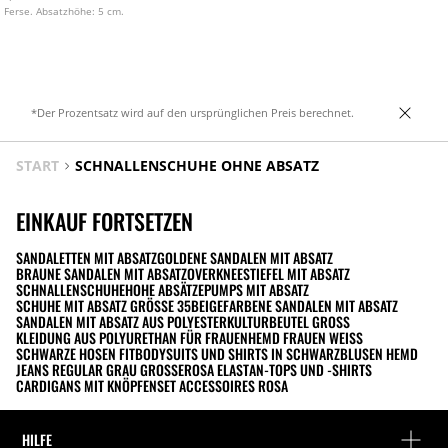
Ferse. Absatzhöhe: 5 cm.
*Der Prozentsatz wird auf den ursprünglichen Preis berechnet.
START
SCHNALLENSCHUHE OHNE ABSATZ
EINKAUF FORTSETZEN
SANDALETTEN MIT ABSATZ
GOLDENE SANDALEN MIT ABSATZ
BRAUNE SANDALEN MIT ABSATZ
OVERKNEESTIEFEL MIT ABSATZ
SCHNALLENSCHUHE
HOHE ABSÄTZE
PUMPS MIT ABSATZ
SCHUHE MIT ABSATZ GRÖSSE 35
BEIGEFARBENE SANDALEN MIT ABSATZ
SANDALEN MIT ABSATZ AUS POLYESTER
KULTURBEUTEL GROSS
KLEIDUNG AUS POLYURETHAN FÜR FRAUEN
HEMD FRAUEN WEISS
SCHWARZE HOSEN FIT
BODYSUITS UND SHIRTS IN SCHWARZ
BLUSEN HEMD
JEANS REGULAR GRAU GROSSE
ROSA ELASTAN-TOPS UND -SHIRTS
CARDIGANS MIT KNÖPFEN
SET ACCESSOIRES ROSA
HILFE