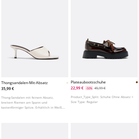
Plateaubootsschuhe
Thongsandalen-Mit-Absatz
22,99 €
45,99 €
35,99 €
-50%
Product_Type_Split:
Schuhe Ohne Absatz >
Thong-Sandalen mit feinem Absatz,
Size Type:
Regular
breitem Riemen am Spann und
kastenförmiger Spitze. Erhältlich in Weiß.
Absatzhöhe: 5 cm.