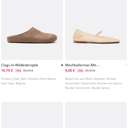
Clogs-In-Wildlederoptik
Meshballerinas-Mit-
Elastischem-Riemen
10,79 €
9,00 €
35,99 €
29,99 €
-70%
-70%
Product_Type_Split:
Schuhe Ohne Absatz
Ballerinas aus Mesh Gewebe. Runder
Size Type:
Regular
Ausschnitt. Elastischer Riemen am Spann.
Runder Ausschnitt. Runde Spitze.