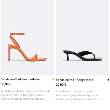
Sandalen-Mit-Feinem-Absatz
Sandalen-Mit-Thongabsatz
35,99 €
29,99 €
Sandalen mit feinem Absatz in Satinoptik.
Sandalen mit Thong-Absatz aus
Asymmetrische Spitze. Verstellbarer
Kunstleder. Quadratische Spitze. In
Knöchelriemen. Erhältlich in Orange.
Schwarz erhältlich. Absatzhöhe: 5 cm
Absatzhöhe: 8 cm