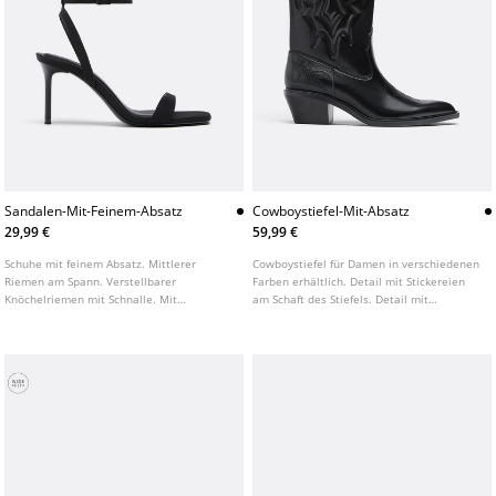
Sandalen-Mit-Feinem-Absatz
Cowboystiefel-Mit-Absatz
29,99 €
59,99 €
Schuhe mit feinem Absatz. Mittlerer
Cowboystiefel für Damen in verschiedenen
Riemen am Spann. Verstellbarer
Farben erhältlich. Detail mit Stickereien
Knöchelriemen mit Schnalle. Mit
am Schaft des Stiefels. Detail mit
quadratischer Spitze. In Schwarz
Zuglaschen an den Seiten des Stiefels.
erhältlich. Absatzhöhe: 8 cm
Absatzhöhe: 4,5 cm.