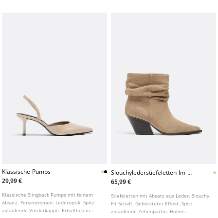
Absatzhöhe: 8 cm
Klassische-Pumps
Slouchylederstiefeletten-Im-
Cowboystil
29,99 €
65,99 €
Klassische Slingback Pumps mit feinem
Stiefeletten mit Absatz aus Leder. Slouchy
Absatz. Fersenriemen. Lederoptik. Spitz
Fit Schaft. Gebürsteter Effekt. Spitz
zulaufende Vorderkappe. Erhältlich in
zulaufende Zehenpartie. Hoher
Beige. Absatzhöhe: 6,5 cm