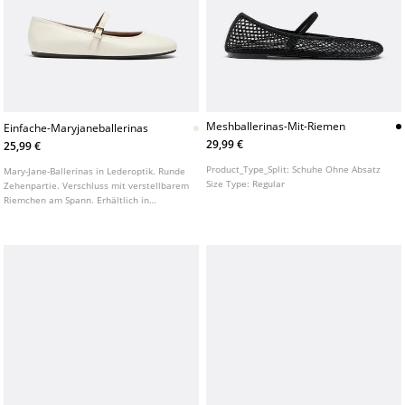
Meshballerinas-Mit-Riemen
Einfache-Maryjaneballerinas
29,99 €
25,99 €
Product_Type_Split:
Schuhe Ohne Absatz
Mary-Jane-Ballerinas in Lederoptik. Runde
Size Type:
Regular
Zehenpartie. Verschluss mit verstellbarem
Riemchen am Spann. Erhältlich in
Cremeweiß.