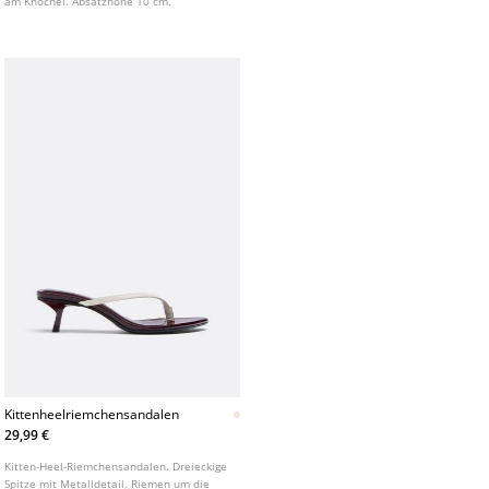
am Knöchel. Absatzhöhe 10 cm.
Kittenheelriemchensandalen
29,99 €
Kitten-Heel-Riemchensandalen. Dreieckige
Spitze mit Metalldetail. Riemen um die