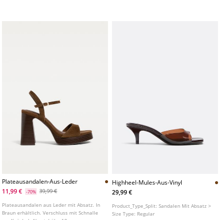
quadratischer Zehenpartie. Erhältlich in
In Gold erhältlich. Absatzhöhe: 8 cm
Braun. Absatzhöhe: 8 cm
Plateausandalen-Aus-Leder
Highheel-Mules-Aus-Vinyl
11,99 €
39,99 €
29,99 €
-70%
Plateausandalen aus Leder mit Absatz. In
Product_Type_Split:
Sandalen Mit Absatz >
Braun erhältlich. Verschluss mit Schnalle
Size Type:
Regular