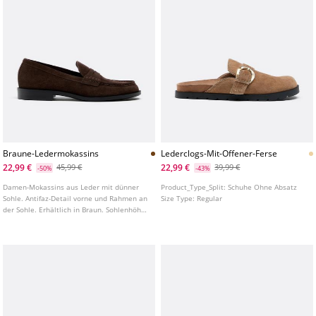
Braune-Ledermokassins
Lederclogs-Mit-Offener-Ferse
22,99 €
22,99 €
45,99 €
39,99 €
-50%
-43%
Damen-Mokassins aus Leder mit dünner
Product_Type_Split:
Schuhe Ohne Absatz
Sohle. Antifaz-Detail vorne und Rahmen an
Size Type:
Regular
der Sohle. Erhältlich in Braun. Sohlenhöhe:
2 cm