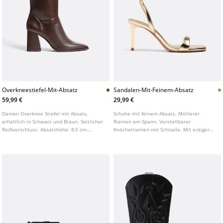
Overkneestiefel-Mit-Absatz
Sandalen-Mit-Feinem-Absatz
59,99 €
29,99 €
Damen Overknee Stiefel mit Absatz,
Schuhe mit feinem Absatz. Mittlerer
erhältlich in Schwarz und Braun. Seitlicher
Riemen am Spann. Verstellbarer
Reißverschluss. Absatzhöhe: 8,5 cm.
Knöchelriemen mit Schnalle. Mit eckiger
AIRFIT®. Flexible technische Innensohle
Spitze. Erhältlich in Gold und Schwarz.
aus Latexschaumstoff für mehr Komfort.
Absatzhöhe: 8 cm