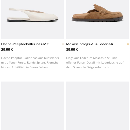
Flache-Peeptoeballerinas-Mit-
Mokassinclogs-Aus-Leder-Mit-
Offener-Ferse
Offener-Ferse
29,99 €
39,99 €
Flache Peeptoe-Ballerinas aus Kunstleder
Clogs aus Leder im Mokassin-Stil mit
mit offener Ferse. Runde Spitze. Riemchen
offener Ferse. Detail mit Lederlasche auf
hinten. Erhältlich in Cremefarben.
dem Spann. In Beige erhältlich.