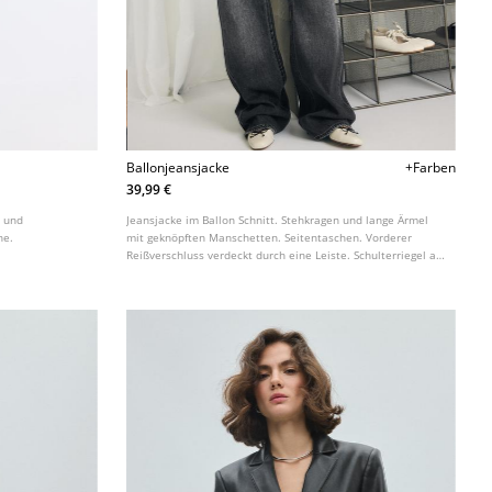
Ballonjeansjacke
+Farben
39,99 €
t und
Jeansjacke im Ballon Schnitt. Stehkragen und lange Ärmel
ne.
mit geknöpften Manschetten. Seitentaschen. Vorderer
Reißverschluss verdeckt durch eine Leiste. Schulterriegel als
Detail. In verschiedenen Farben erhältlich.