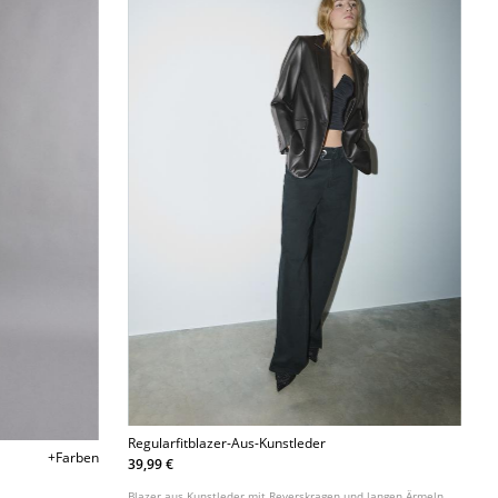
Regularfitblazer-Aus-Kunstleder
+Farben
39,99 €
Blazer aus Kunstleder mit Reverskragen und langen Ärmeln