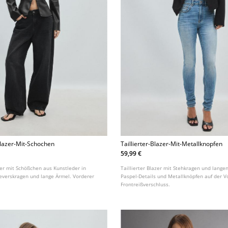
Blazer-Mit-Schochen
Taillierter-Blazer-Mit-Metallknopfen
59,99 €
zer mit Schößchen aus Kunstleder in
Taillierter Blazer mit Stehkragen und lange
Reverskragen und lange Ärmel. Vorderer
Paspel-Details und Metallknöpfen auf der V
Frontreißverschluss.