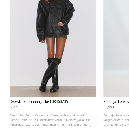
Oversizekunstlederjacke-L08460705
Ballonjacke-Au
65,99 €
35,99 €
Elastischer Saum. Verdeckter Metallreißverschluss mit
Ballonjacke aus w
Blende, Schlaufe und Druckknopf vorne. Oversize Jacke aus
langen Ärmeln. Se
Kunstleder. Stehkragen und lange Ärmel mit Knopf an den
Druckknopfleiste 
Bündchen. Seitliche Taschen. Detail: Einsätze vorne.
elastischem Abschl