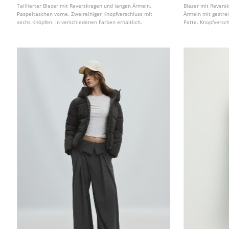
Taillierter Blazer mit Reverskragen und langen Ärmeln.
Blazer mit Revers
Paspeltaschen vorne. Zweireihiger Knopfverschluss mit
Ärmeln mit gestre
sechs Knöpfen. In verschiedenen Farben erhältlich.
Patte. Knopfversc
erhältlich.