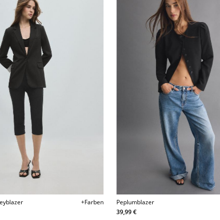
seyblazer
+Farben
Peplumblazer
39,99 €