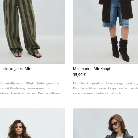
lisierte-Jacke-Mit-
Midimantel-Mit-Knopf
35,99 €
it metallisiertem Effekt, Stehkragen und
Midi-Strickmantel mit Reverskragen und la
uze mit Kordelzug. Lange Ärmel mit
Knopfverschluss vorne. Paspeltaschen an de
gerlosen Handschuhen mit Daumenöffnung.
verschiedenen Farben erhältlich.
t Reißverschluss.