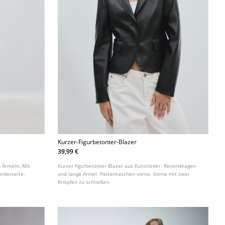
Kurzer-Figurbetonter-Blazer
39,99 €
n Ärmeln. Mit
Kurzer figurbetonter Blazer aus Kunstleder. Reverskragen
orderseite.
und lange Ärmel. Pattentaschen vorne. Vorne mit zwei
Knöpfen zu schließen.