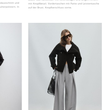
undausschnitt und
mit Knopfdetail. Vordertaschen mit Patte und Leistentasche
ulterpolstern. In
auf der Brust. Knopfverschluss vorne.