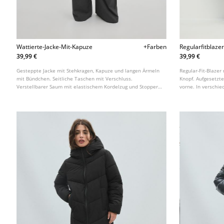
Wattierte-Jacke-Mit-Kapuze
+Farben
Regularfitblaze
39,99 €
39,99 €
Gesteppte Jacke mit Stehkragen, Kapuze und langen Ärmeln
Regular-Fit-Blaze
mit Bündchen. Seitliche Taschen mit Verschluss.
Knopf. Aufgesetzt
Verstellbarer Saum mit elastischem Kordelzug und Stopper.
vorne. In verschie
Frontreißverschluss. In verschiedenen Farben erhältlich.