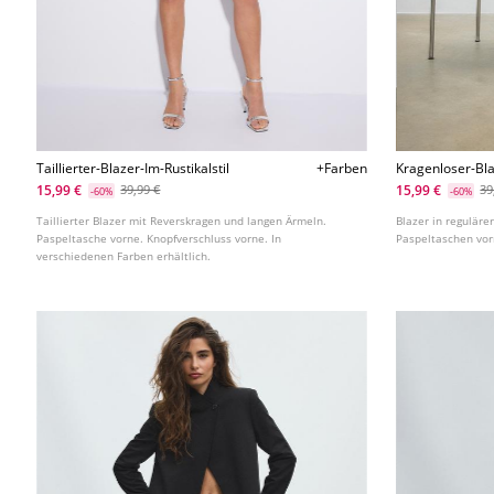
Taillierter-Blazer-Im-Rustikalstil
+Farben
Kragenloser-Bl
15,99 €
15,99 €
39,99 €
39
-60%
-60%
Taillierter Blazer mit Reverskragen und langen Ärmeln.
Blazer in reguläre
Paspeltasche vorne. Knopfverschluss vorne. In
Paspeltaschen vor
verschiedenen Farben erhältlich.