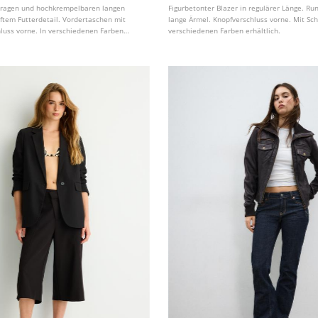
kragen und hochkrempelbaren langen
Figurbetonter Blazer in regulärer Länge. R
iftem Futterdetail. Vordertaschen mit
lange Ärmel. Knopfverschluss vorne. Mit Sch
hluss vorne. In verschiedenen Farben
verschiedenen Farben erhältlich.