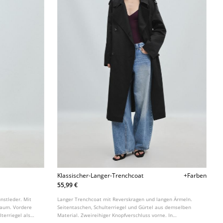
Klassischer-Langer-Trenchcoat
+Farben
55,99 €
nstleder. Mit
Langer Trenchcoat mit Reverskragen und langen Ärmeln.
Saum. Vordere
Seitentaschen, Schulterriegel und Gürtel aus demselben
terriegel als
Material. Zweireihiger Knopfverschluss vorne. In
verschiedenen Farben erhältlich.