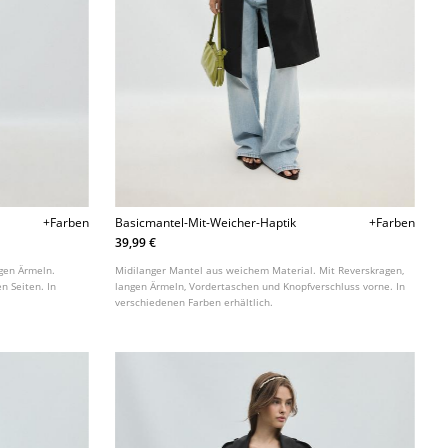
+Farben
Basicmantel-Mit-Weicher-Haptik
+Farben
39,99 €
ngen Ärmeln.
Midilanger Mantel aus weichem Material. Mit Reverskragen,
n Seiten. In
langen Ärmeln, Vordertaschen und Knopfverschluss vorne. In
verschiedenen Farben erhältlich.