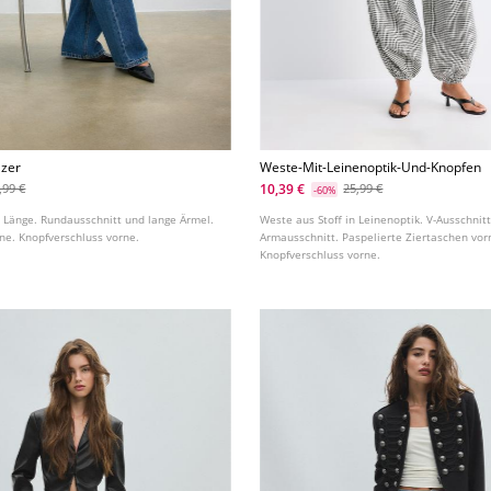
azer
Weste-Mit-Leinenoptik-Und-Knopfen
10,39 €
,99 €
25,99 €
-60%
r Länge. Rundausschnitt und lange Ärmel.
Weste aus Stoff in Leinenoptik. V-Ausschnit
ne. Knopfverschluss vorne.
Armausschnitt. Paspelierte Ziertaschen vor
Knopfverschluss vorne.