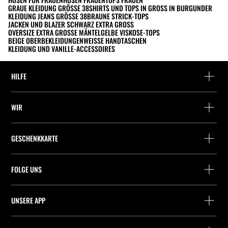
GRAUE KLEIDUNG GRÖSSE 38
SHIRTS UND TOPS IN GROSS IN BURGUNDER
KLEIDUNG JEANS GRÖSSE 38
BRAUNE STRICK-TOPS
JACKEN UND BLAZER SCHWARZ EXTRA GROSS
OVERSIZE EXTRA GROSSE MÄNTEL
GELBE VISKOSE-TOPS
BEIGE OBERBEKLEIDUNGEN
WEISSE HANDTASCHEN
KLEIDUNG UND VANILLE-ACCESSOIRES
HILFE
Hilfe und Kontakt
WIR
Wo befindet sich deine Bestellung gerade?
Suchen Sie ein Geschäft
Rückgabe als Gast
GESCHENKKARTE
Unternehmen
Packstation-Finder
Saldoabfrage
Arbeite mit Stradivarius
Stradivarius ID
FOLGE UNS
Kauf einer Geschenkkarte
Company Profile
Präferenz-Cookies
UNSERE APP
iOS
Android