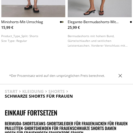
Minishorts-Mit-Umschlag
Elegante-Bermudashorts-Mit-
Uberkreuztem-Bund
15,99 €
25,99 €
Product_Type_Split:
Shorts
Bermudashorts mit hohem Bund,
Size Type:
Regular
Gürtelschlaufen und seitlichen
Leistentaschen. Vorderer Verschluss mit
Reißverschluss und Metallhäkchen. Detail
mit überkreuzter Taille. In verschiedenen
Farben erhältlich.
*Der Prozentsatz wird auf den ursprünglichen Preis berechnet.
START
KLEIDUNG
SHORTS
SCHWARZE SHORTS FÜR FRAUEN
EINKAUF FORTSETZEN
BERMUDA-SHORTS
JEANS-SHORTS
KLEIDER FÜR FRAUEN
JACKEN FÜR FRAUEN
PAILLETTEN-SHORTS
HEMDEN FÜR FRAUEN
SCHWARZE SHORTS DAMEN
HOSEN FÜR FRAUEN
HOSEN FRAUEN
TOPS FRAUEN