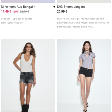
Minishorts-Aus-Bengalin
D93-Shorts-Longline
11,49 €
25,99 €
22,99 €
-50%
Product_Type_Split:
Shorts
Five Pocket Design. Frontverschluss mit
Size Type:
Regular
Reißverschluss und Knopf. Denim Shorts im
Bermudastil. Hoher Bund mit
Gürtelschlaufen. Mit Rissen und
ausgefranstem Saum. In verschiedenen
Farben erhältlich.