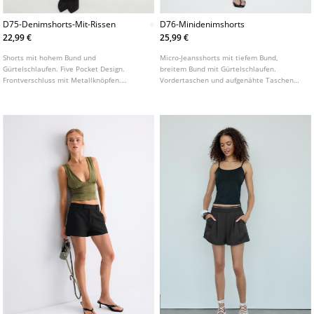
D75-Denimshorts-Mit-Rissen
D76-Minidenimshorts
22,99 €
25,99 €
Shorts mit hohem Bund und
Micro-Jeansshorts mit tiefem Bund,
Gürtelschlaufen. Five Pocket Design.
breitem Bund mit Gürtelschlaufen.
Frontverschluss mit Metallknöpfen.
Vordertaschen und aufgenähte Taschen
Ausgefranster Saum. Risse auf der
mit Patte und Knopf hinten.
Vorderseite. In verschiedenen Farben
Frontverschluss mit Reißverschluss und
erhältlich.
doppelten Metallknöpfen. In
verschiedenen Farben erhältlich.