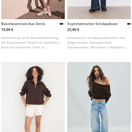
Basishosenrock-Aus-Strick
Asymmetrischer-Strickpullover
15,99 €
25,99 €
Hosenrock aus einer Baumwollmischung
Strickpullover mit Bateau-Ausschnitt und
mit Elastananteil. Modell mit halbhohem
langen Ärmeln. Asymmetrischer
Bund und elastischer Taille. In
Saumabschluss. Abschlüsse in Rippstrick.
verschiedenen Farben erhältlich.
In verschiedenen Farben erhältlich.