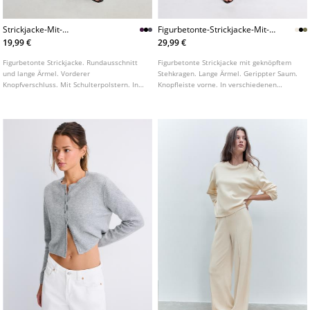
Strickjacke-Mit-
Figurbetonte-Strickjacke-Mit-
Schulterpolstern
Geknopftem-Stehkragen
19,99 €
29,99 €
Figurbetonte Strickjacke. Rundausschnitt
Figurbetonte Strickjacke mit geknöpftem
und lange Ärmel. Vorderer
Stehkragen. Lange Ärmel. Gerippter Saum.
Knopfverschluss. Mit Schulterpolstern. In
Knopfleiste vorne. In verschiedenen
verschiedenen Farben erhältlich.
Farben erhältlich.