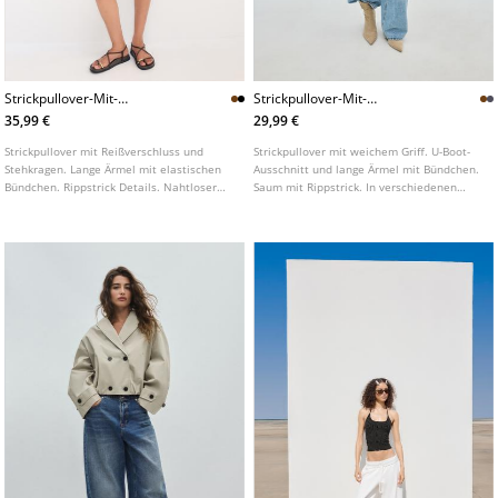
Strickpullover-Mit-
Strickpullover-Mit-
Reiverschluss
Ubootausschnitt-Und-
35,99 €
29,99 €
Weichem-Griff
Strickpullover mit Reißverschluss und
Strickpullover mit weichem Griff. U-Boot-
Stehkragen. Lange Ärmel mit elastischen
Ausschnitt und lange Ärmel mit Bündchen.
Bündchen. Rippstrick Details. Nahtloser
Saum mit Rippstrick. In verschiedenen
Saum. In verschiedenen Farben erhältlich.
Farben erhältlich.