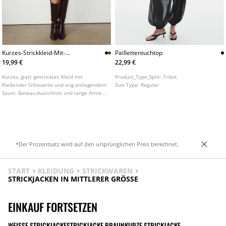
Kurzes-Strickkleid-Mit-
Paillettentuchtop
Bateauausschnitt
19,99 €
22,99 €
Kurzes, glatt gestricktes Kleid mit
Product_Type_Split:
Trikot
fließender Silhouette und eng anliegendem
Size Type:
Regular
Saum. Bateau-Ausschnitt und lange Ärmel
mit elastischen Bündchen. In
verschiedenen Farben erhältlich.
*Der Prozentsatz wird auf den ursprünglichen Preis berechnet.
START
KLEIDUNG
STRICKWAREN
STRICKJACKEN IN MITTLERER GRÖSSE
EINKAUF FORTSETZEN
WEISSE STRICKJACKE
STRICKJACKE BRAUN
KURZE STRICKJACKE