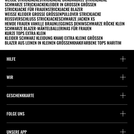
SCHWARZE STRICKJACKE
KLEIDER IN GROSSEN GRÖSSEN
STRICKJACKE FÜR FRAUEN
STRICKJACKE BLAZER
WEISSE KLEIDER GROSSE GRÖSSEN
PULLOVER STRICKJACKE
REISSVERSCHLUSS STRICKJACKE
SCHWARZE JACKEN XS
HEMDE FRAUEN VANILLE BRAUN
LEGGINGS DENIM
SCHWARZE RÖCKE KLEIN
SCHWARZE BLAZER-MÄNTEL
BALLERINAS FÜR FRAUEN
KURZE TOPS EXTRA KLEIN
KLEIDER SCHWARZ KLEIDUNG KHAKI EXTRA KLEINE GRÖSSEN
BLAZER AUS LEINEN IN KLEINEN GRÖSSEN
KHAKIFARBENE TOPS MARITIM
HILFE
Hilfe und Kontakt
WIR
Wo befindet sich deine Bestellung gerade?
Suchen Sie ein Geschäft
Rückgabe als Gast
GESCHENKKARTE
Unternehmen
Packstation-Finder
Saldoabfrage
Arbeite mit Stradivarius
Stradivarius ID
FOLGE UNS
Kauf einer Geschenkkarte
Company Profile
Präferenz-Cookies
UNSERE APP