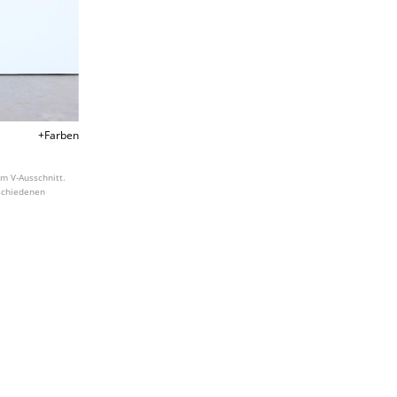
+Farben
am V-Ausschnitt.
rschiedenen