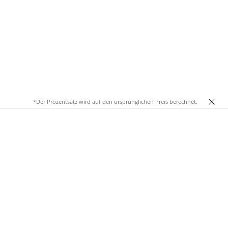
*Der Prozentsatz wird auf den ursprünglichen Preis berechnet.
che Eleganz mit Tragekomfort und eignen sich perfekt für
nieren lassen.