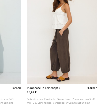
+Farben
Pumphose-In-Leinenoptik
+Farben
25,99 €
eichem Griff.
Seitentaschen. Elastischer Saum. Jogger Pumphose aus Stoff
tem Bein und
mit 15 % Leinenanteil. Verstellbarer Gummizugbund mit