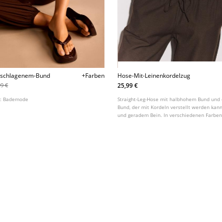
schlagenem-Bund
+Farben
Hose-Mit-Leinenkordelzug
25,99 €
99 €
t:
Bademode
Straight-Leg-Hose mit halbhohem Bund und
Bund, der mit Kordeln verstellt werden kan
und geradem Bein. In verschiedenen Farben 