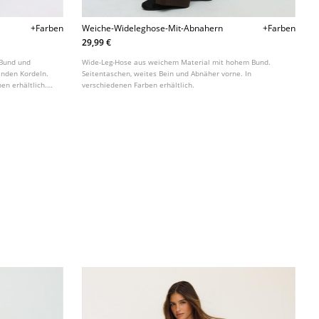
+Farben
Weiche-Wideleghose-Mit-Abnahern
+Farben
29,99 €
 Bund und
Wide-Leg-Hose aus weichem Material mit hohem Bund.
enden Kordeln.
Seitentaschen, weites Bein und Abnäher vorne. In
en erhältlich.
verschiedenen Farben erhältlich.