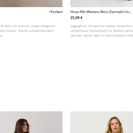
+Farben
Hose-Mit-Weitem-Bein-Ziernaht-Und-
Weicher-Haptik
25,99 €
7/8 Hose mit breitem, umgeschlagenem
Jogginghose mit weicher Haptik. Halbhoher
hem Einsatz. Schmal zulaufendes Bein.
verstellbarer Gummibund mit farblich pass
ht.
Gerades, weites Bein. In verschiedenen Farb
Seitentaschen. Ziernaht vorne.