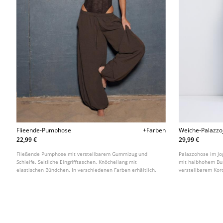
Flieende-Pumphose
+Farben
Weiche-Palazzo
22,99 €
29,99 €
Fließende Pumphose mit verstellbarem Gummizug und
Palazzohose im Jo
Schleife. Seitliche Eingrifftaschen. Knöchellang mit
mit halbhohem Bun
elastischen Bündchen. In verschiedenen Farben erhältlich.
verstellbarem Kord
verschiedenen Far