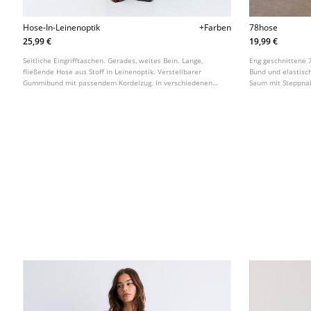
Hose-In-Leinenoptik
+Farben
78hose
25,99 €
19,99 €
Seitliche Eingrifftaschen. Gerades, weites Bein. Lange,
Eng geschnittene 
fließende Hose aus Stoff in Leinenoptik. Verstellbarer
Bund und elastisc
Gummibund mit passendem Kordelzug. In verschiedenen
Saum mit Steppna
Farben erhältlich.