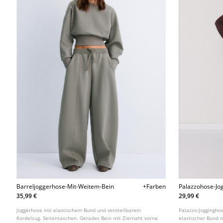
Barreljoggerhose-Mit-Weitem-Bein
+Farben
Palazzohose-Jo
35,99 €
29,99 €
Joggerhose mit elastischem Bund und verstellbarem
Palazzo-Joggingho
Kordelzug. Seitentaschen. Gerades Bein mit Ziernaht vorne.
elastischer Bund m