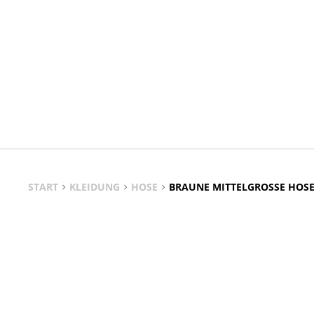
START
KLEIDUNG
HOSE
BRAUNE MITTELGROSSE HOSE
Entdecke die zeitlose Vielseitigkeit brauntoniger Hosen in 
Alltag, Büro und Freizeit.
Finde Modelle, Materialien und Schnitte, die deinem Stil s
ALLE MODELLE VON BRAUNE MITTELGROSSE HOSEN