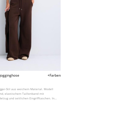
jogginghose
+Farben
gger-Stil aus weichem Material. Modell
d, elastischem Taillenband mit
elzug und seitlichen Eingrifftaschen. In
ben erhältlich.