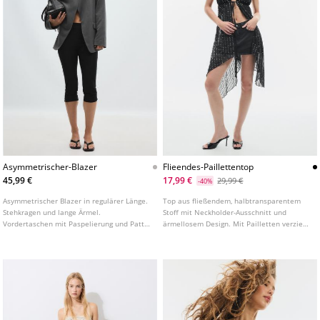
Asymmetrischer-Blazer
Flieendes-Paillettentop
45,99 €
17,99 €
29,99 €
-40%
Asymmetrischer Blazer in regulärer Länge.
Top aus fließendem, halbtransparentem
Stehkragen und lange Ärmel.
Stoff mit Neckholder-Ausschnitt und
Vordertaschen mit Paspelierung und Patte.
ärmellosem Design. Mit Pailletten verziert.
Zweireihiger Knopfverschluss vorne.
Asymmetrischer Saum. Verschluss am
Rücken mit Bindeband.