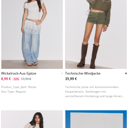
Wickelrock-Aus-Spitze
Technische-Windjacke
8,99 €
35,99 €
17,99 €
-50%
Product_Type_Split:
Röcke
Technische Jacke mit kontrastierenden
Size Type:
Regular
Paspeldetails. Stehkragen mit
verstellbarem Kordelzug und lange Ärmel
mit elastischen Bündchen. Frontverschluss
mit Reißverschluss und Blende.
Vordertaschen. In verschiedenen Farben
erhältlich.