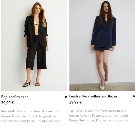
Gestreifter-Taillierter-Blazer
Regularfitblazer
39,99 €
39,99 €
Taillierter Blazer mit Reverskragen und
Regular-Fit-Blazer mit Reverskragen und
langen Ärmeln. Paspeltaschen vorne mit
langen Ärmeln mit Knopf. Aufgesetzte
Patte. Gekreuzter Knopfverschluss vorne.
Fronttaschen mit Patte. Knopfverschluss
vorne. In verschiedenen Farben erhältlich.