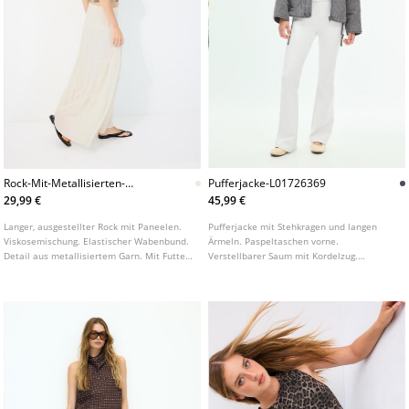
Rock-Mit-Metallisierten-
Pufferjacke-L01726369
Paneelen
29,99 €
45,99 €
Langer, ausgestellter Rock mit Paneelen.
Pufferjacke mit Stehkragen und langen
Viskosemischung. Elastischer Wabenbund.
Ärmeln. Paspeltaschen vorne.
Detail aus metallisiertem Garn. Mit Futter.
Verstellbarer Saum mit Kordelzug.
In verschiedenen Farben erhältlich.
Frontverschluss mit verdecktem
Reißverschluss an der Knopfleiste und
Druckknöpfen. In verschiedenen Farben
erhältlich.