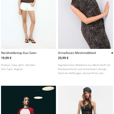
Neckholdertop-Aus-Satin
Armelloses-Meshmidikleid
19,99 €
29,99 €
Product_Type_Split:
Hemden
Figurbetontes Midikleid aus Mesh-Stoff mit
Size Type:
Regular
Rundausschnitt und ärmellosem Design.
Seitliche Raffungen, Animal-Print und
Innenfutter.