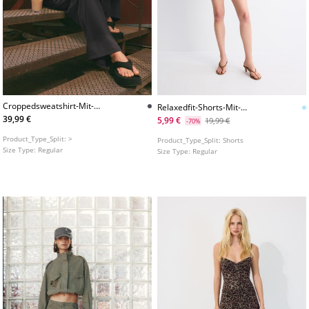
Croppedsweatshirt-Mit-
Relaxedfit-Shorts-Mit-
Stehkragen
Metallisiertem-Garn
39,99 €
5,99 €
19,99 €
-70%
Product_Type_Split:
>
Product_Type_Split:
Shorts
Size Type:
Regular
Size Type:
Regular