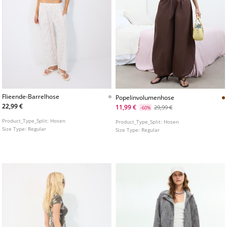
Flieende-Barrelhose
Popelinvolumenhose
22,99 €
11,99 €
29,99 €
-60%
Product_Type_Split:
Hosen
Product_Type_Split:
Hosen
Size Type:
Regular
Size Type:
Regular