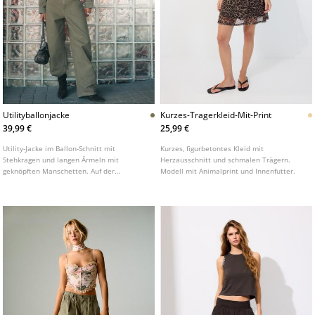
Utilityballonjacke
Kurzes-Tragerkleid-Mit-Print
39,99 €
25,99 €
Utility-Jacke im Ballon-Schnitt mit
Kurzes, figurbetontes Kleid mit
Stehkragen und langen Ärmeln mit
Herzausschnitt und schmalen Trägern.
geknöpften Manschetten. Auf der
Modell mit Animalprint und Innenfutter.
Vorderseite aufgenähte Pattentaschen.
Frontverschluss mit Reißverschluss unter
verdeckter Blende. Detail mit
Schulterriegeln und elastischem Saum.