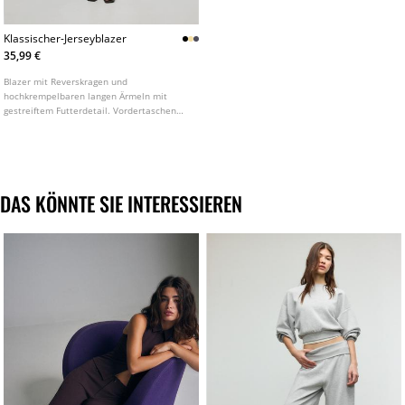
Klassischer-Jerseyblazer
35,99 €
Blazer mit Reverskragen und
hochkrempelbaren langen Ärmeln mit
gestreiftem Futterdetail. Vordertaschen
mit Patte. Knopfverschluss vorne. In
verschiedenen Farben erhältlich.
DAS KÖNNTE SIE INTERESSIEREN