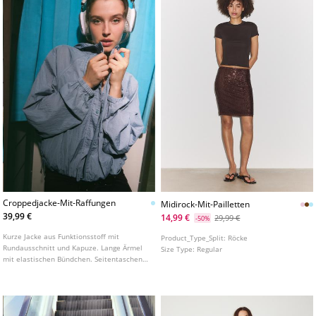
Croppedjacke-Mit-Raffungen
Midirock-Mit-Pailletten
39,99 €
14,99 €
29,99 €
-50%
Kurze Jacke aus Funktionsstoff mit
Product_Type_Split:
Röcke
Rundausschnitt und Kapuze. Lange Ärmel
Size Type:
Regular
mit elastischen Bündchen. Seitentaschen
mit Reißverschluss. Vorderverschluss mit
verdecktem Reißverschluss unter einer
Druckknopfleiste. Raffungen am Saum.