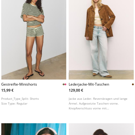
Gestreifte-Minishorts
Lederjacke-Mit-Taschen
15,99 €
129,00 €
Product_Type_Split:
Shorts
Jacke aus Leder. Reverskragen und lange
Size Type:
Regular
Ärmel. Aufgesetzte Taschen vorne.
Knopfverschluss vorne mit
Kontrastknöpfen.