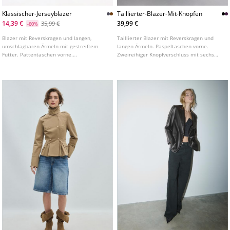
Klassischer-Jerseyblazer
Taillierter-Blazer-Mit-Knopfen
14,39 €
39,99 €
35,99 €
-60%
Blazer mit Reverskragen und langen,
Taillierter Blazer mit Reverskragen und
umschlagbaren Ärmeln mit gestreiftem
langen Ärmeln. Paspeltaschen vorne.
Futter. Pattentaschen vorne.
Zweireihiger Knopfverschluss mit sechs
Knopfverschluss vorne. In verschiedenen
Knöpfen. In verschiedenen Farben
Farben erhältlich.
erhältlich.