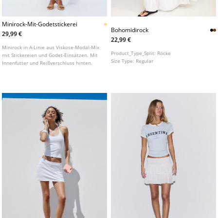
Minirock-Mit-Godetstickerei
Bohomidirock
29,99 €
22,99 €
Minirock in A-Linie aus Viskose-Modal-Mix
Product_Type_Split:
Röcke
mit Stickereien und Godet-Einsätzen. Mit
Size Type:
Regular
Innenfutter und Reißverschluss hinten.