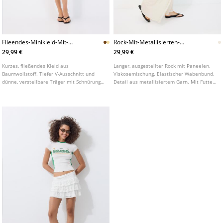
Flieendes-Minikleid-Mit-
Rock-Mit-Metallisierten-
Ruckenschnurung
Paneelen
29,99 €
29,99 €
Kurzes, fließendes Kleid aus
Langer, ausgestellter Rock mit Paneelen.
Baumwollstoff. Tiefer V-Ausschnitt und
Viskosemischung. Elastischer Wabenbund.
dünne, verstellbare Träger mit Schnürung
Detail aus metallisiertem Garn. Mit Futter.
am Rücken. Rückenfrei und elastische
In verschiedenen Farben erhältlich.
Taille.