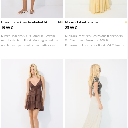
Hosenrock-Aus-Bambula-Mit-
Midirock-Im-Bauernstil
Volants
19,99 €
25,99 €
Kurzer Hosenrock aus Bambula-Gewebe
Midirock im Stufen-Design aus fließendem
mit elastischem Bund. Mehrlagige Volants
Stoff mit Innenfutter aus 100 %
und farblich passendes Innenfutter in
Baumwolle. Elastischer Bund. Mit Volant-
Hosenform. In verschiedenen Farben
Details.
erhältlich.