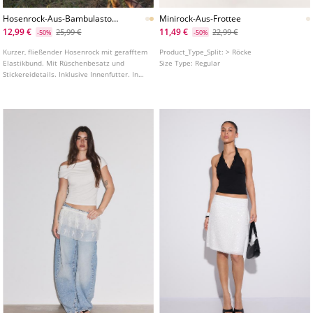
Hosenrock-Aus-Bambulastoff-
Minirock-Aus-Frottee
Mit-Stickereien
12,99 €
11,49 €
25,99 €
22,99 €
-50%
-50%
Kurzer, fließender Hosenrock mit gerafftem
Product_Type_Split:
> Röcke
Elastikbund. Mit Rüschenbesatz und
Size Type:
Regular
Stickereidetails. Inklusive Innenfutter. In
verschiedenen Farben erhältlich.