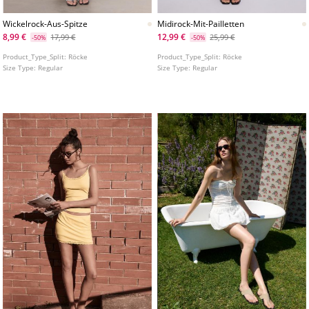
Wickelrock-Aus-Spitze
Midirock-Mit-Pailletten
8,99 €
12,99 €
17,99 €
25,99 €
-50%
-50%
Product_Type_Split:
Röcke
Product_Type_Split:
Röcke
Size Type:
Regular
Size Type:
Regular