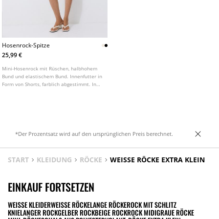
Hosenrock-Spitze
25,99 €
Mini-Hosenrock mit Rüschen, halbhohem
Bund und elastischem Bund. Innenfutter in
Form von Shorts, farblich abgestimmt. In
verschiedenen Farben erhältlich.
*Der Prozentsatz wird auf den ursprünglichen Preis berechnet.
START
KLEIDUNG
RÖCKE
WEISSE RÖCKE EXTRA KLEIN
EINKAUF FORTSETZEN
WEISSE KLEIDER
WEISSE RÖCKE
LANGE RÖCKE
ROCK MIT SCHLITZ
KNIELANGER ROCK
GELBER ROCK
BEIGE ROCK
ROCK MIDI
GRAUE RÖCKE