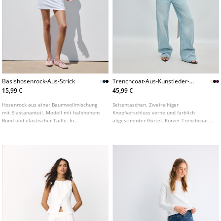
Basishosenrock-Aus-Strick
Trenchcoat-Aus-Kunstleder-
Mit-Stehkragen
15,99 €
45,99 €
Hosenrock aus einer Baumwollmischung
Seitentaschen. Zweireihiger
mit Elastananteil. Modell mit halbhohem
Knopfverschluss vorne und farblich
Bund und elastischer Taille. In
abgestimmter Gürtel. Kurzer Trenchcoat
verschiedenen Farben erhältlich.
aus Kunstleder. Stehkragen und lange
Ärmel mit Riegel und Knopf. In
verschiedenen Farben erhältlich.