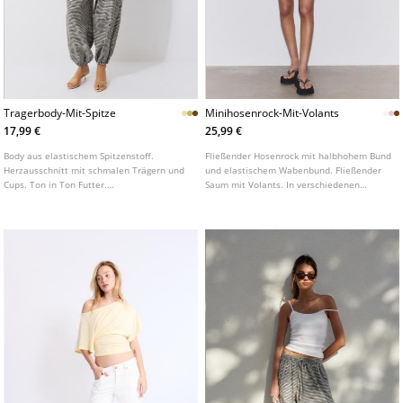
Tragerbody-Mit-Spitze
Minihosenrock-Mit-Volants
17,99 €
25,99 €
Body aus elastischem Spitzenstoff.
Fließender Hosenrock mit halbhohem Bund
Herzausschnitt mit schmalen Trägern und
und elastischem Wabenbund. Fließender
Cups. Ton in Ton Futter.
Saum mit Volants. In verschiedenen
Druckknopfverschluss im Schritt. In
Farben erhältlich.
verschiedenen Farben erhältlich.