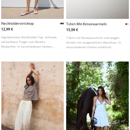
Neckholderstricktop
Tshirt-Mit-Kimonoarmeln
12,99 €
15,99 €
Figurbetontes Neckholder-Top. Schmale,
T-Shirt mit Rundausschnitt und langen
verstellbare Träger zum Binden.
Ärmeln mit ausgestelltem Abschluss. In
Rückenfrei. In verschiedenen Farben
verschiedenen Farben erhältlich.
erhältlich.