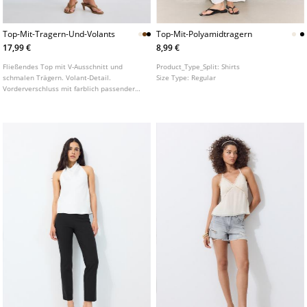
Top-Mit-Tragern-Und-Volants
Top-Mit-Polyamidtragern
17,99 €
8,99 €
Fließendes Top mit V-Ausschnitt und
Product_Type_Split:
Shirts
schmalen Trägern. Volant-Detail.
Size Type:
Regular
Vorderverschluss mit farblich passender
Schleife. In verschiedenen Farben
erhältlich.