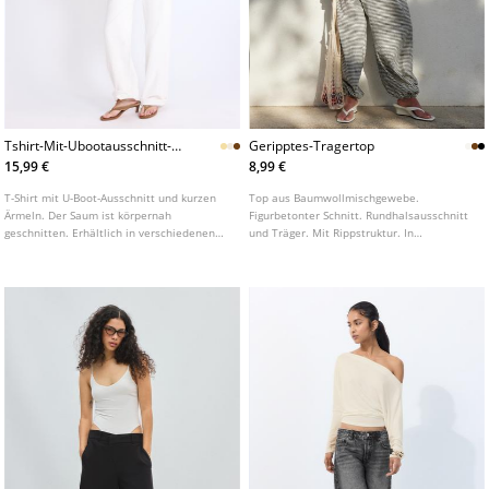
Tshirt-Mit-Ubootausschnitt-
Geripptes-Tragertop
Und-Kurzen-Armeln
15,99 €
8,99 €
T-Shirt mit U-Boot-Ausschnitt und kurzen
Top aus Baumwollmischgewebe.
Ärmeln. Der Saum ist körpernah
Figurbetonter Schnitt. Rundhalsausschnitt
geschnitten. Erhältlich in verschiedenen
und Träger. Mit Rippstruktur. In
Farben.
verschiedenen Farben erhältlich.