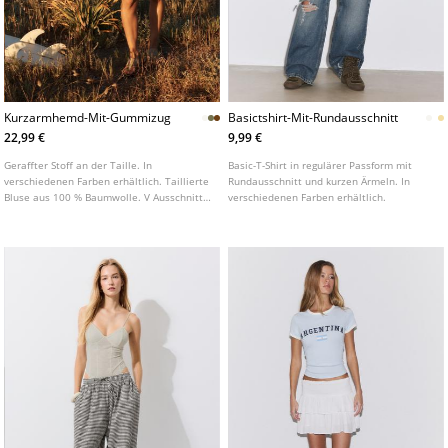
Kurzarmhemd-Mit-Gummizug
Basictshirt-Mit-Rundausschnitt
22,99 €
9,99 €
Geraffter Stoff an der Taille. In
Basic-T-Shirt in regulärer Passform mit
verschiedenen Farben erhältlich. Taillierte
Rundausschnitt und kurzen Ärmeln. In
Bluse aus 100 % Baumwolle. V Ausschnitt.
verschiedenen Farben erhältlich.
Kurze Ärmel. Knopfleiste vorne.