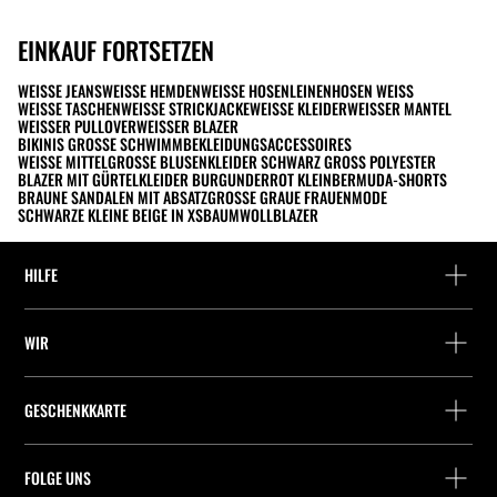
EINKAUF FORTSETZEN
WEISSE JEANS
WEISSE HEMDEN
WEISSE HOSEN
LEINENHOSEN WEISS
WEISSE TASCHEN
WEISSE STRICKJACKE
WEISSE KLEIDER
WEISSER MANTEL
WEISSER PULLOVER
WEISSER BLAZER
BIKINIS GROSSE SCHWIMMBEKLEIDUNGSACCESSOIRES
WEISSE MITTELGROSSE BLUSEN
KLEIDER SCHWARZ GROSS POLYESTER
BLAZER MIT GÜRTEL
KLEIDER BURGUNDERROT KLEIN
BERMUDA-SHORTS
BRAUNE SANDALEN MIT ABSATZ
GROSSE GRAUE FRAUENMODE
SCHWARZE KLEINE BEIGE IN XS
BAUMWOLLBLAZER
HILFE
Hilfe und Kontakt
WIR
Wo befindet sich deine Bestellung gerade?
Suchen Sie ein Geschäft
Rückgabe als Gast
GESCHENKKARTE
Unternehmen
Packstation-Finder
Saldoabfrage
Arbeite mit Stradivarius
Stradivarius ID
FOLGE UNS
Kauf einer Geschenkkarte
Company Profile
Präferenz-Cookies