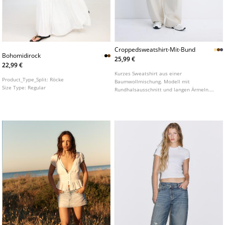
Croppedsweatshirt-Mit-Bund
Bohomidirock
25,99 €
22,99 €
Kurzes Sweatshirt aus einer
Product_Type_Split:
Röcke
Baumwollmischung. Modell mit
Size Type:
Regular
Rundhalsausschnitt und langen Ärmeln.
Mit breitem Bund am Saum. In
verschiedenen Farben erhältlich.