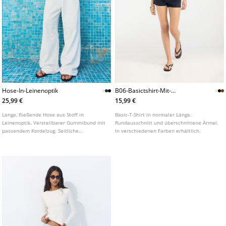
Hose-In-Leinenoptik
B06-Basictshirt-Mit-
Uberschnittenen-Armeln
25,99 €
15,99 €
Lange, fließende Hose aus Stoff in
Basic-T-Shirt in normaler Länge.
Leinenoptik. Verstellbarer Gummibund mit
Rundausschnitt und überschnittene Ärmel.
passendem Kordelzug. Seitliche
In verschiedenen Farben erhältlich.
Eingrifftaschen. Gerades, weites Bein. In
verschiedenen Farben erhältlich.