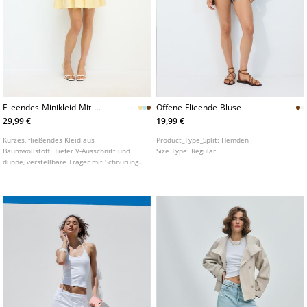
Flieendes-Minikleid-Mit-
Offene-Flieende-Bluse
Ruckenschnurung
29,99 €
19,99 €
Kurzes, fließendes Kleid aus
Product_Type_Split:
Hemden
Baumwollstoff. Tiefer V-Ausschnitt und
Size Type:
Regular
dünne, verstellbare Träger mit Schnürung
am Rücken. Rückenfrei und elastische
Taille.