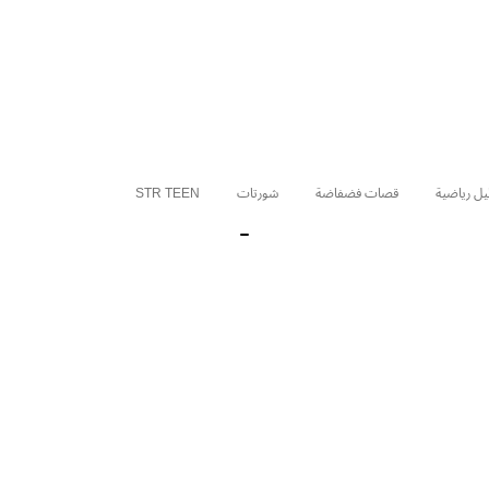
يل رياضية
قصات فضفاضة
شورتات
STR TEEN