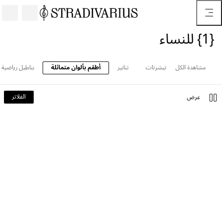
{1} للنساء
مشاهدة الكل
تيشرتات
تنانير
أطقم بألوان متماثلة
بناطيل رياضية
الفلاتر
عرض