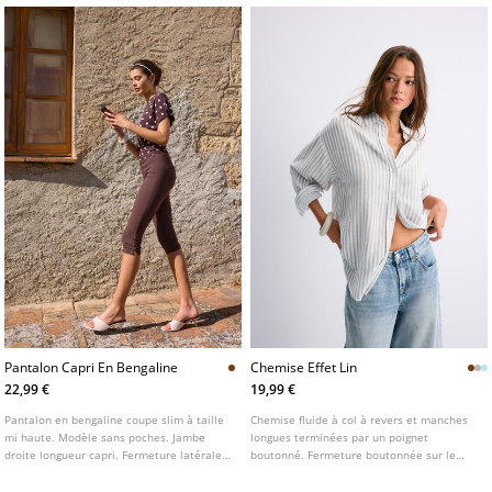
Pantalon Capri En Bengaline
Chemise Effet Lin
22,99 €
19,99 €
Pantalon en bengaline coupe slim à taille
Chemise fluide à col à revers et manches
mi haute. Modèle sans poches. Jambe
longues terminées par un poignet
droite longueur capri. Fermeture latérale
boutonné. Fermeture boutonnée sur le
zippée dissimulée. Détails de coutures
devant. Disponible en plusieurs couleurs.
marquées.