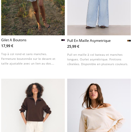
Gilet A Boutons
Pull En Maille Asymetrique
17,99 €
25,99 €
Top à col rond et sans manches.
Pull en maille à col bateau et manches
Fermeture boutonnée sur le devant et
longues. Ourlet asymétrique. Finitions
taille ajustable avec un lien au dos.
côtelées. Disponible en plusieurs couleurs.
Disponible en plusieurs couleurs.