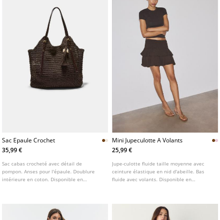
Sac Epaule Crochet
Mini Jupeculotte A Volants
35,99 €
25,99 €
Sac cabas crocheté avec détail de
Jupe-culotte fluide taille moyenne avec
pompon. Anses pour l'épaule. Doublure
ceinture élastique en nid d'abeille. Bas
intérieure en coton. Disponible en
fluide avec volants. Disponible en
plusieurs couleurs.
plusieurs couleurs.