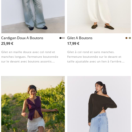
Cardigan Doux A Boutons
Gilet A Boutons
25,99 €
17,99 €
Gilet en maille douce avec col rond et
Gilet à col rond et sans manches.
manches longues. Fermeture boutonnée
Fermeture boutonnée sur le devant et
sur le devant avec boutons assortis.
taille ajustable avec un lien à l'arrière.
Disponible en plusieurs couleurs.
Disponible en plusieurs coloris.