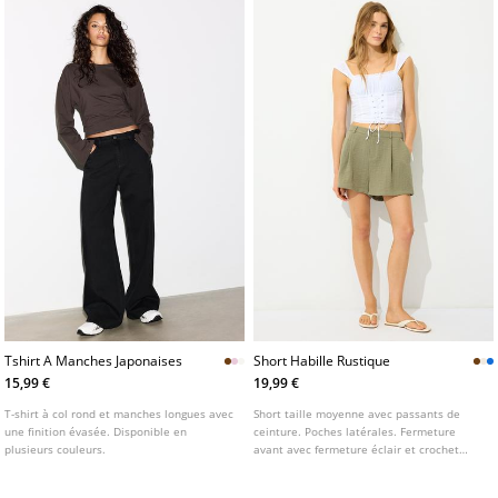
Tshirt A Manches Japonaises
Short Habille Rustique
15,99 €
19,99 €
T-shirt à col rond et manches longues avec
Short taille moyenne avec passants de
une finition évasée. Disponible en
ceinture. Poches latérales. Fermeture
plusieurs couleurs.
avant avec fermeture éclair et crochet
métallique. Détail de pinces avant.
Disponible en plusieurs coloris.