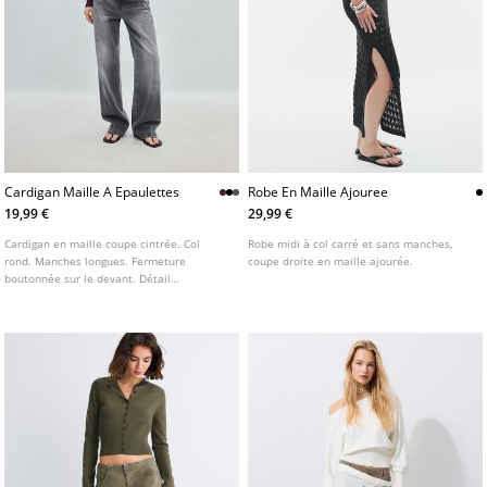
Cardigan Maille A Epaulettes
Robe En Maille Ajouree
19,99 €
29,99 €
Cardigan en maille coupe cintrée. Col
Robe midi à col carré et sans manches,
rond. Manches longues. Fermeture
coupe droite en maille ajourée.
boutonnée sur le devant. Détail
d'épaulettes. Disponible en plusieurs
coloris.