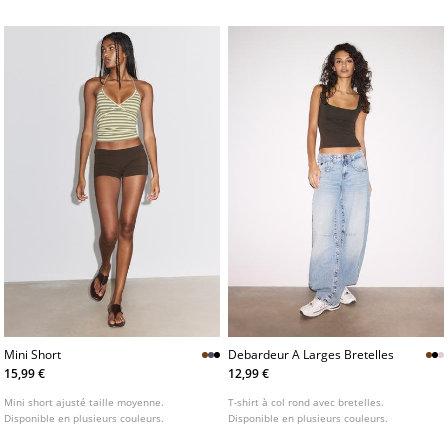
Mini Short
Debardeur A Larges Bretelles
15,99 €
12,99 €
Mini short ajusté taille moyenne.
T-shirt à col rond avec bretelles.
Disponible en plusieurs couleurs.
Disponible en plusieurs couleurs.