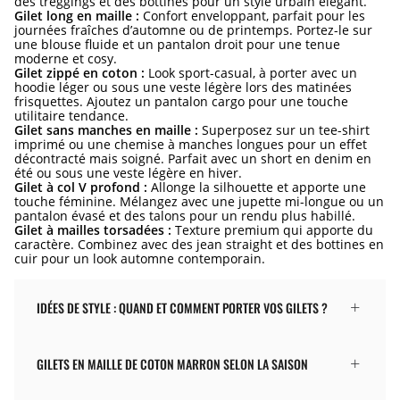
des treggings et des bottines pour un style urbain élégant.
Gilet long en maille :
Confort enveloppant, parfait pour les
journées fraîches d’automne ou de printemps. Portez-le sur
une blouse fluide et un pantalon droit pour une tenue
moderne et cosy.
Gilet zippé en coton :
Look sport-casual, à porter avec un
hoodie léger ou sous une veste légère lors des matinées
frisquettes. Ajoutez un pantalon cargo pour une touche
utilitaire tendance.
Gilet sans manches en maille :
Superposez sur un tee-shirt
imprimé ou une chemise à manches longues pour un effet
décontracté mais soigné. Parfait avec un short en denim en
été ou sous une veste légère en hiver.
Gilet à col V profond :
Allonge la silhouette et apporte une
touche féminine. Mélangez avec une jupette mi-longue ou un
pantalon évasé et des talons pour un rendu plus habillé.
Gilet à mailles torsadées :
Texture premium qui apporte du
caractère. Combinez avec des jean straight et des bottines en
cuir pour un look automne contemporain.
IDÉES DE STYLE : QUAND ET COMMENT PORTER VOS GILETS ?
GILETS EN MAILLE DE COTON MARRON SELON LA SAISON