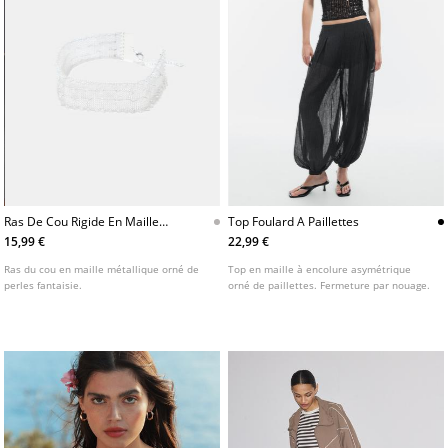
Ras De Cou Rigide En Maille
Top Foulard A Paillettes
Metallique
15,99 €
22,99 €
Ras du cou en maille métallique orné de
Top en maille à encolure asymétrique
perles fantaisie.
orné de paillettes. Fermeture par nouage.