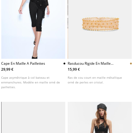
Cape En Maille A Paillettes
Rasducou Rigide En Maille
Metallique
29,99 €
15,99 €
Cape asymétrique à col bateau et
Ras de cou court en maille métallique
emmanchures. Modèle en maille orné de
orné de perles en cristal.
paillettes.