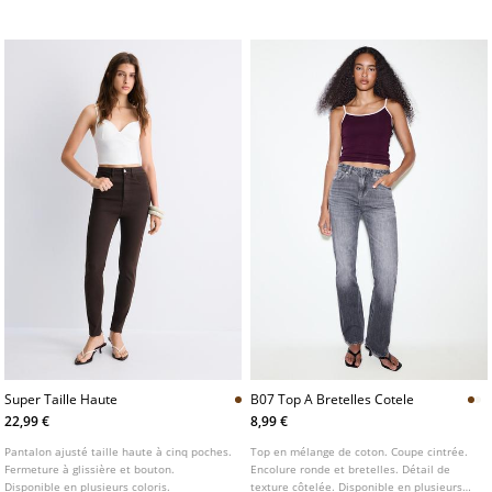
Super Taille Haute
B07 Top A Bretelles Cotele
22,99 €
8,99 €
Pantalon ajusté taille haute à cinq poches.
Top en mélange de coton. Coupe cintrée.
Fermeture à glissière et bouton.
Encolure ronde et bretelles. Détail de
Disponible en plusieurs coloris.
texture côtelée. Disponible en plusieurs