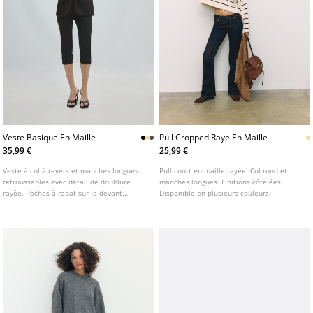
Veste Basique En Maille
Pull Cropped Raye En Maille
35,99 €
25,99 €
Veste à col à revers et manches longues
Pull court en maille rayée. Col rond et
retroussables avec détail de doublure
manches longues. Finitions côtelées.
rayée. Poches à rabat sur le devant.
Disponible en plusieurs couleurs.
Fermeture boutonnée sur le devant.