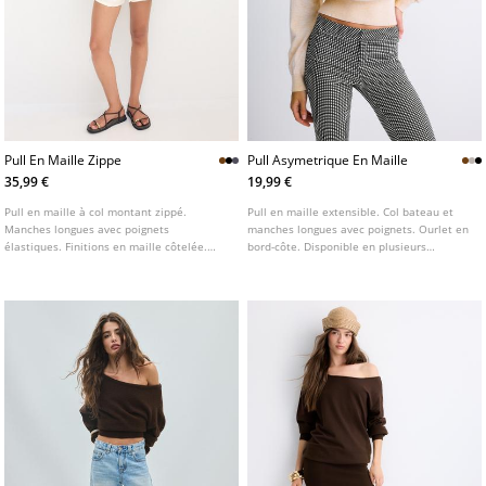
Pull En Maille Zippe
Pull Asymetrique En Maille
35,99 €
19,99 €
Pull en maille à col montant zippé.
Pull en maille extensible. Col bateau et
Manches longues avec poignets
manches longues avec poignets. Ourlet en
élastiques. Finitions en maille côtelée.
bord-côte. Disponible en plusieurs
Base sans coutures. Disponible en
couleurs.
plusieurs couleurs.