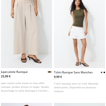
Jupeculotte Rustique
Tshirt Basique Sans Manches
25,99 €
9,99 €
Jupe culotte taille haute en tissu effet
T-shirt basique avec col rond. Manches
rustique. Jambes droites et larges. Double
américaines. Disponible en plusieurs
boutonnage et taille élastique à l'arrière.
couleurs.
Poches latérales. Disponible en plusieurs
coloris.