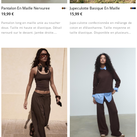
Pantalon En Maille Nervuree
Jupeculotte Basique En Maille
19,99 €
15,99 €
Pantalon long en maille unie au toucher
Jupe-culotte confectionnée en mélange de
doux. Taille mi haute et élastique. Détail
coton et d'élasthanne. Taille moyenne et
nervuré sur le devant. Jambe droite.
taille élastique. Disponible en plusieurs
Disponible en plusieurs couleurs.
coloris.