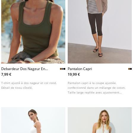
Debardeur Dos Nageur En
Pantalon Capri
Coton Cotele L02522687
7,99 €
19,99 €
T-shirt ajusté à dos nageur et col rond.
Pantalon capri à la coupe ajustée,
Détail de tissu côtelé.
confectionné dans un mélange de coton.
Taille large repliée avec ajustement
élastique. Jambe ajustée. Bas avec finition
surpiquée.