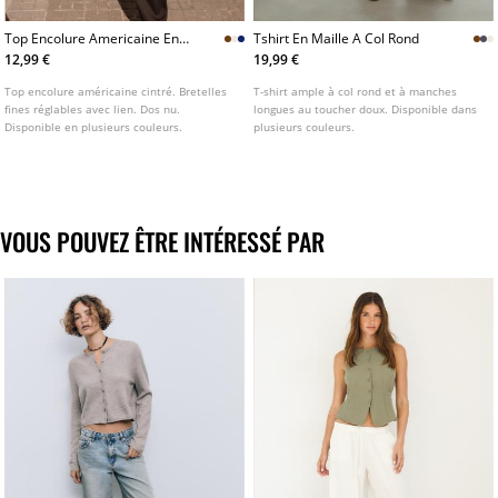
Top Encolure Americaine En
Tshirt En Maille A Col Rond
Maille
12,99 €
19,99 €
Top encolure américaine cintré. Bretelles
T-shirt ample à col rond et à manches
fines réglables avec lien. Dos nu.
longues au toucher doux. Disponible dans
Disponible en plusieurs couleurs.
plusieurs couleurs.
VOUS POUVEZ ÊTRE INTÉRESSÉ PAR