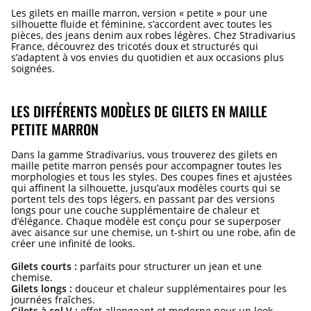
Les gilets en maille marron, version « petite » pour une
silhouette fluide et féminine, s’accordent avec toutes les
pièces, des jeans denim aux robes légères. Chez Stradivarius
France, découvrez des tricotés doux et structurés qui
s’adaptent à vos envies du quotidien et aux occasions plus
soignées.
LES DIFFÉRENTS MODÈLES DE GILETS EN MAILLE
PETITE MARRON
Dans la gamme Stradivarius, vous trouverez des gilets en
maille petite marron pensés pour accompagner toutes les
morphologies et tous les styles. Des coupes fines et ajustées
qui affinent la silhouette, jusqu’aux modèles courts qui se
portent tels des tops légers, en passant par des versions
longs pour une couche supplémentaire de chaleur et
d’élégance. Chaque modèle est conçu pour se superposer
avec aisance sur une chemise, un t-shirt ou une robe, afin de
créer une infinité de looks.
Gilets courts :
parfaits pour structurer un jean et une
chemise.
Gilets longs :
douceur et chaleur supplémentaires pour les
journées fraîches.
Gilets à col V :
effet allongeant et moderne pour un look