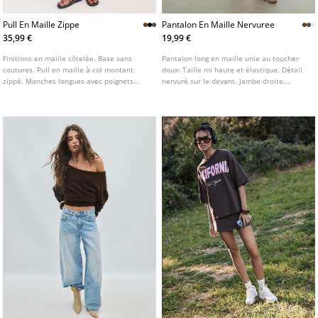
Pull En Maille Zippe
Pantalon En Maille Nervuree
35,99 €
19,99 €
Finitions en maille côtelée. Base sans
Pantalon long en maille unie au toucher
coutures. Pull en maille à col montant
doux. Taille mi haute et élastique. Détail
zippé. Manches longues avec poignets
nervuré sur le devant. Jambe droite.
élastiques. Disponible en plusieurs
Disponible en plusieurs couleurs.
couleurs.