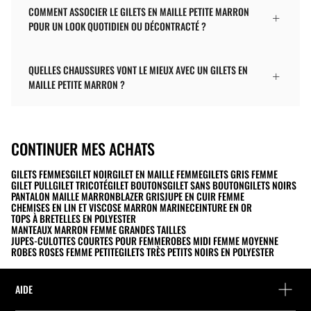
COMMENT ASSOCIER LE GILETS EN MAILLE PETITE MARRON
POUR UN LOOK QUOTIDIEN OU DÉCONTRACTÉ ?
QUELLES CHAUSSURES VONT LE MIEUX AVEC UN GILETS EN
MAILLE PETITE MARRON ?
CONTINUER MES ACHATS
GILETS FEMMES
GILET NOIR
GILET EN MAILLE FEMME
GILETS GRIS FEMME
GILET PULL
GILET TRICOTÉ
GILET BOUTONS
GILET SANS BOUTON
GILETS NOIRS
PANTALON MAILLE MARRON
BLAZER GRIS
JUPE EN CUIR FEMME
CHEMISES EN LIN ET VISCOSE MARRON MARINE
CEINTURE EN OR
TOPS À BRETELLES EN POLYESTER
MANTEAUX MARRON FEMME GRANDES TAILLES
JUPES-CULOTTES COURTES POUR FEMME
ROBES MIDI FEMME MOYENNE
ROBES ROSES FEMME PETITE
GILETS TRÈS PETITS NOIRS EN POLYESTER
AIDE