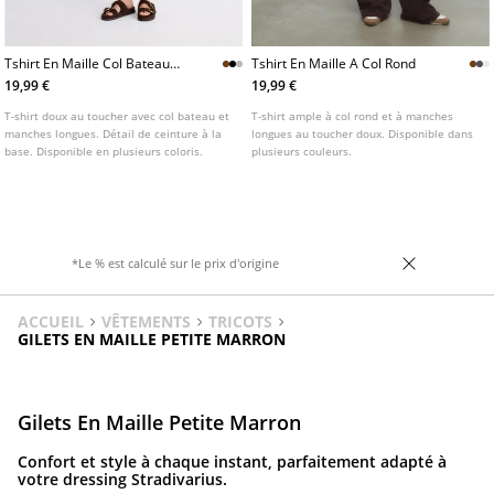
Tshirt En Maille Col Bateau
Tshirt En Maille A Col Rond
Avec Ceinture
19,99 €
19,99 €
T-shirt doux au toucher avec col bateau et
T-shirt ample à col rond et à manches
manches longues. Détail de ceinture à la
longues au toucher doux. Disponible dans
base. Disponible en plusieurs coloris.
plusieurs couleurs.
*Le % est calculé sur le prix d'origine
ACCUEIL
VÊTEMENTS
TRICOTS
GILETS EN MAILLE PETITE MARRON
Gilets En Maille Petite Marron
Confort et style à chaque instant, parfaitement adapté à
votre dressing Stradivarius.