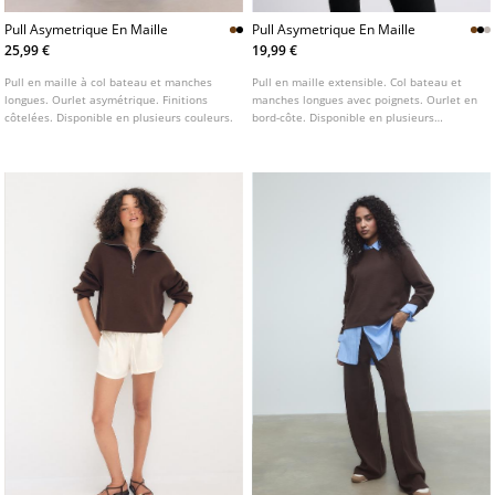
Pull Asymetrique En Maille
Pull Asymetrique En Maille
25,99 €
19,99 €
Pull en maille à col bateau et manches
Pull en maille extensible. Col bateau et
longues. Ourlet asymétrique. Finitions
manches longues avec poignets. Ourlet en
côtelées. Disponible en plusieurs couleurs.
bord-côte. Disponible en plusieurs
couleurs.