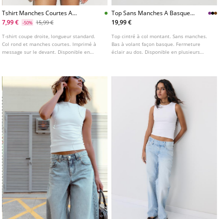
Tshirt Manches Courtes A
Top Sans Manches A Basque
Message
Et Col Montant
7,99 €
19,99 €
15,99 €
-50%
T-shirt coupe droite, longueur standard.
Top cintré à col montant. Sans manches.
Col rond et manches courtes. Imprimé à
Bas à volant façon basque. Fermeture
message sur le devant. Disponible en
éclair au dos. Disponible en plusieurs
plusieurs coloris.
coloris.