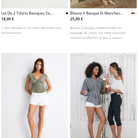
Lot De 2 Tshirts Basiques Sans
Blouse A Basque Et Manches
Manches
Courtes
18,99 €
25,99 €
T-shirt basique à col rond. Manches sans
Blouse à basque confectionnée en
emmanchure.
mélange de coton. Col rond, manches
courtes bouffantes et bas à volant.
Fermeture par bouton au col. Détail de top
en nid d'abeille. Disponible en plusieurs
coloris.