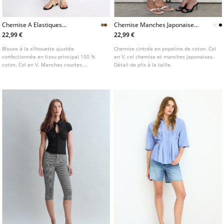
Chemise A Elastiques
Chemise Manches Japonaises
Manches Courtes
Cintree A Plis
22,99 €
22,99 €
Blouse à la silhouette ajustée
Chemise cintrée en popeline de coton. Col
confectionnée en tissu principal 100 %
en V, col chemise et manches japonaises.
coton. Col en V. Manches courtes.
Détail de plis à la taille.
Fermeture boutonnée sur le devant. Détail
de tissu froncé à la taille. Disponible en
plusieurs coloris.