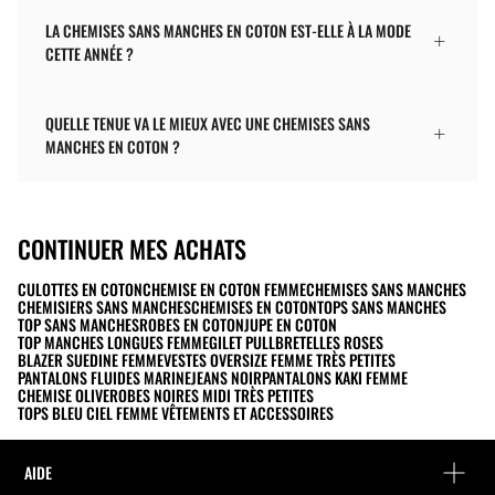
LA CHEMISES SANS MANCHES EN COTON EST-ELLE À LA MODE
CETTE ANNÉE ?
QUELLE TENUE VA LE MIEUX AVEC UNE CHEMISES SANS
MANCHES EN COTON ?
CONTINUER MES ACHATS
CULOTTES EN COTON
CHEMISE EN COTON FEMME
CHEMISES SANS MANCHES
CHEMISIERS SANS MANCHES
CHEMISES EN COTON
TOPS SANS MANCHES
TOP SANS MANCHES
ROBES EN COTON
JUPE EN COTON
TOP MANCHES LONGUES FEMME
GILET PULL
BRETELLES ROSES
BLAZER SUEDINE FEMME
VESTES OVERSIZE FEMME TRÈS PETITES
PANTALONS FLUIDES MARINE
JEANS NOIR
PANTALONS KAKI FEMME
CHEMISE OLIVE
ROBES NOIRES MIDI TRÈS PETITES
TOPS BLEU CIEL FEMME VÊTEMENTS ET ACCESSOIRES
AIDE