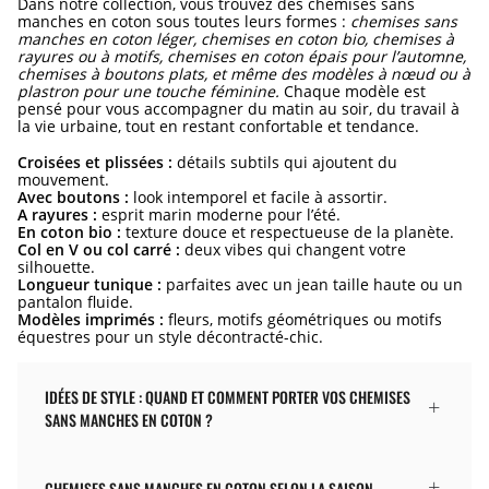
Dans notre collection, vous trouvez des chemises sans
manches en coton sous toutes leurs formes :
chemises sans
manches en coton léger, chemises en coton bio, chemises à
rayures ou à motifs, chemises en coton épais pour l’automne,
chemises à boutons plats, et même des modèles à nœud ou à
plastron pour une touche féminine.
Chaque modèle est
pensé pour vous accompagner du matin au soir, du travail à
la vie urbaine, tout en restant confortable et tendance.
Croisées et plissées :
détails subtils qui ajoutent du
mouvement.
Avec boutons :
look intemporel et facile à assortir.
A rayures :
esprit marin moderne pour l’été.
En coton bio :
texture douce et respectueuse de la planète.
Col en V ou col carré :
deux vibes qui changent votre
silhouette.
Longueur tunique :
parfaites avec un jean taille haute ou un
pantalon fluide.
Modèles imprimés :
fleurs, motifs géométriques ou motifs
équestres pour un style décontracté-chic.
IDÉES DE STYLE : QUAND ET COMMENT PORTER VOS CHEMISES
SANS MANCHES EN COTON ?
CHEMISES SANS MANCHES EN COTON SELON LA SAISON