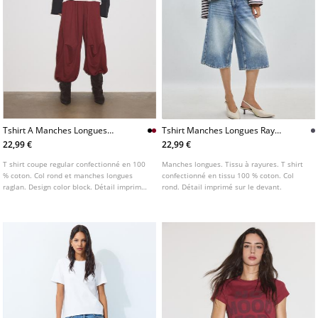
Tshirt A Manches Longues
Tshirt Manches Longues Raye
Raglan Imprime
Imprime
22,99 €
22,99 €
T shirt coupe regular confectionné en 100
Manches longues. Tissu à rayures. T shirt
% coton. Col rond et manches longues
confectionné en tissu 100 % coton. Col
raglan. Design color block. Détail imprimé
rond. Détail imprimé sur le devant.
sur le devant. Disponible en plusieurs
coloris.