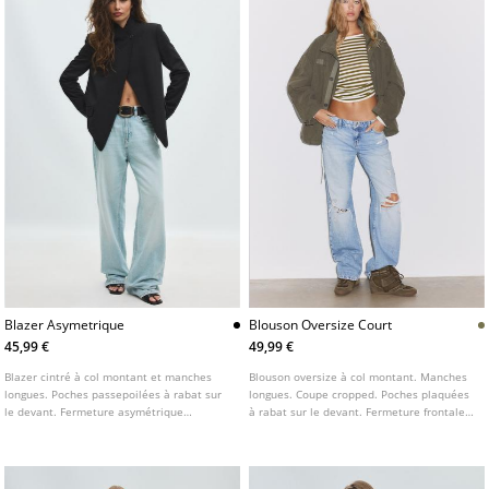
Blazer Asymetrique
Blouson Oversize Court
45,99 €
49,99 €
Blazer cintré à col montant et manches
Blouson oversize à col montant. Manches
longues. Poches passepoilées à rabat sur
longues. Coupe cropped. Poches plaquées
le devant. Fermeture asymétrique
à rabat sur le devant. Fermeture frontale
boutonnée sur le devant.
boutonnée. Détail de patch sur la poitrine.