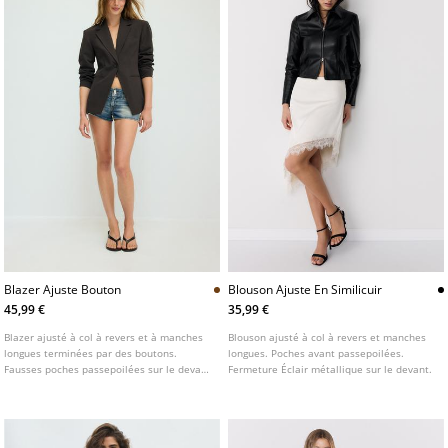
Blazer Ajuste Bouton
Blouson Ajuste En Similicuir
45,99 €
35,99 €
Blazer ajusté à col à revers et à manches
Blouson ajusté à col à revers et manches
longues terminées par des boutons.
longues. Poches avant passepoilées.
Fausses poches passepoilées sur le devant
Fermeture Éclair métallique sur le devant.
et la poitrine. Fermeture boutonnée sur le
devant.