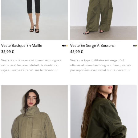
Veste Basique En Maille
Veste En Serge A Boutons
35,99 €
45,99 €
Veste à col à revers et manches longues
Veste de type militaire en serge. Col
retroussables avec détail de doublure
officier et manches longues. Faux poches
rayée. Poches à rabat sur le devant.
passepoilées avec rabat sur le devant.
Fermeture boutonnée sur le devant.
Fermeture frontale avec crochets
métalliques. Détail de boutons
métalliques.