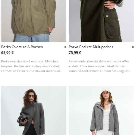
Parka Oversize A Poches
Parka Enduite Multipoches
65,99 €
75,99 €
Parka oversize à col montant. Manches
Parka confectionnée dans un tissu à effet
longues. Poches avant plaquées à rabat.
enduit. Col à revers avec détail de tissu
Fermeture Éclair sur le devant dissimulée
combiné contrastant et manches longues.
sous patte. Épaulettes décoratives.
Poches passepoilées et poches plaquées à
rabat boutonné sur le devant. Fermeture
avant zippée dissimulée sous patte.