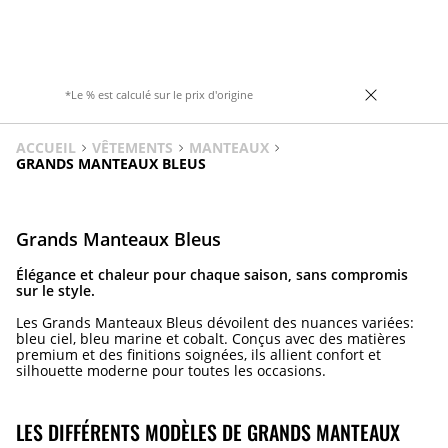
sur le devant et zippée au niveau du col.
Fermeture zippée sur le devant avec
Ourlet élastiqué.
détails passepoilés contrastants.
*Le % est calculé sur le prix d'origine
ACCUEIL
VÊTEMENTS
MANTEAUX
GRANDS MANTEAUX BLEUS
Grands Manteaux Bleus
Élégance et chaleur pour chaque saison, sans compromis
sur le style.
Les Grands Manteaux Bleus dévoilent des nuances variées:
bleu ciel, bleu marine et cobalt. Conçus avec des matières
premium et des finitions soignées, ils allient confort et
silhouette moderne pour toutes les occasions.
LES DIFFÉRENTS MODÈLES DE GRANDS MANTEAUX