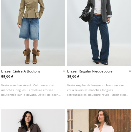
Blazer Cintre A Boutons
Blazer Regular Pieddepoule
55,99 €
35,99 €
Veste avec bas évasé. Col montant et
Veste regular de longueur classique avec
manches longues. Fermeture croisée
col à revers et manches longues
boutonnée sur le devant. Détail de poches
retroussables, doublure rayée. Motif pied-
à rabat sur le devant.
de-poule. Poches à rabat sur le devant.
Fermeture boutonnée sur l'avant.