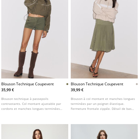
Blouson Technique Coupevent
Blouson Technique Coupevent
35,99 €
39,99 €
Blouson technique à passepoils
Blouson à col montant et manches longues
contrastants. Col montant ajustable par
terminées par un poignet élastique.
cordons et manches longues terminées
Fermeture frontale zippée. Détail de bas
par des poignets élastiques. Fermeture
élastiqué.
zippée sur le devant avec patte de
boutonnage. Poches avant. Disponible en
plusieurs coloris.