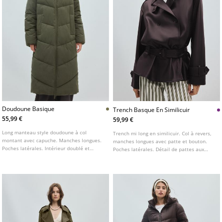
Doudoune Basique
Trench Basque En Similicuir
55,99 €
59,99 €
Long manteau style doudoune à col
Trench mi long en similicuir. Col à revers,
montant avec capuche. Manches longues.
manches longues avec patte et bouton.
Poches latérales. Intérieur doublé et
Poches latérales. Détail de pattes aux
matelassé. Fermeture zippée sur le
épaules. Fermeture croisée à boutons et
devant. Détail matelassé avec surpiqûres.
ceinture à boucle.