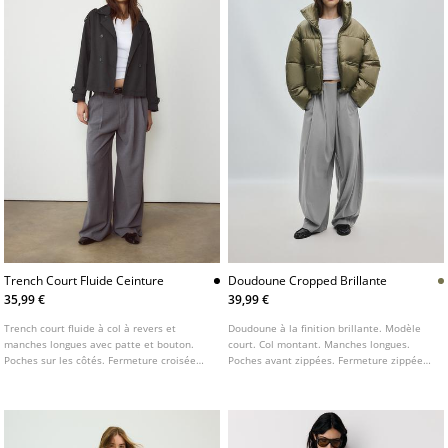
Trench Court Fluide Ceinture
Doudoune Cropped Brillante
35,99 €
39,99 €
Trench court fluide à col à revers et
Doudoune à la finition brillante. Modèle
manches longues avec patte et bouton.
court. Col montant. Manches longues.
Poches sur les côtés. Fermeture croisée
Poches avant zippées. Fermeture zippée
sur le devant avec boutons. Disponible en
sur le devant.
plusieurs couleurs.