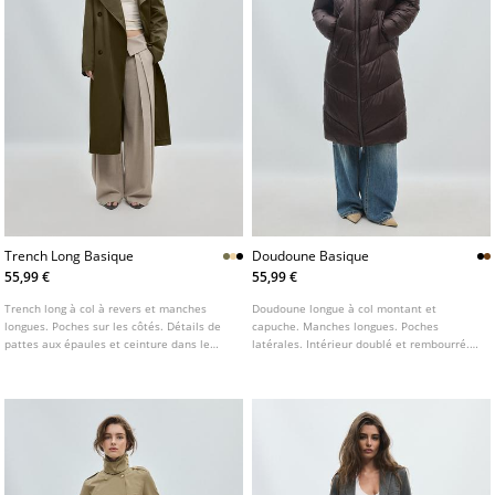
Trench Long Basique
Doudoune Basique
55,99 €
55,99 €
Trench long à col à revers et manches
Doudoune longue à col montant et
longues. Poches sur les côtés. Détails de
capuche. Manches longues. Poches
pattes aux épaules et ceinture dans le
latérales. Intérieur doublé et rembourré.
même tissu. Fermeture croisée boutonnée
Fermeture éclair sur le devant. Détail
sur le devant. Disponible en plusieurs
matelassé avec surpiqûres.
coloris.