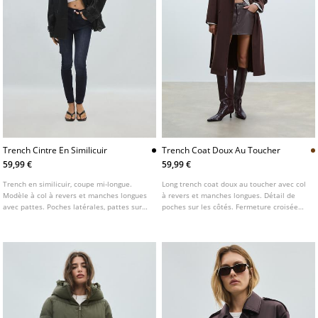
Trench Cintre En Similicuir
Trench Coat Doux Au Toucher
59,99 €
59,99 €
Trench en similicuir, coupe mi-longue.
Long trench coat doux au toucher avec col
Modèle à col à revers et manches longues
à revers et manches longues. Détail de
avec pattes. Poches latérales, pattes sur
poches sur les côtés. Fermeture croisée
les épaules et basque. Fermeture croisée
avec boutons contrastants sur le devant et
par boutons et ceinture ajustable avec
ceinture de couleur assortie. Disponible
boucle.
en plusieurs couleurs.