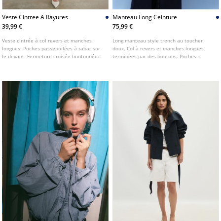
Veste Cintree A Rayures
Manteau Long Ceinture
39,99 €
75,99 €
Veste cintrée à col revers et manches
Long manteau style trench au toucher
longues. Poches passepoilées à rabat sur
doux. Col à revers et manches longues
le devant. Fermeture croisée boutonnée
terminées par des boutons. Poches
sur le devant.
passepoilées sur les côtés. Fermeture
croisée sur le devant avec boutons et
ceinture en tissu assorti. Disponible en
plusieurs coloris.