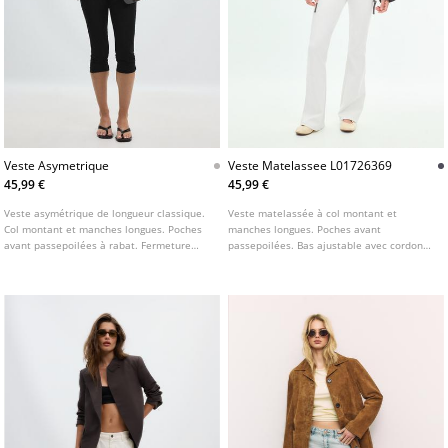
Veste Asymetrique
Veste Matelassee L01726369
45,99 €
45,99 €
Veste asymétrique de longueur classique.
Veste matelassée à col montant et
Col montant et manches longues. Poches
manches longues. Poches avant
avant passepoilées à rabat. Fermeture
passepoilées. Bas ajustable avec cordons.
croisée sur le devant avec bouton.
Fermeture avant par zip dissimulé sous
patte et boutons pression. Disponible en
plusieurs couleurs.