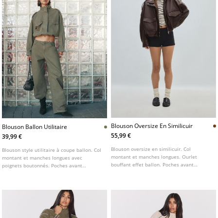
Blouson Oversize En Similicuir
Blouson Ballon Utilitaire
55,99 €
39,99 €
Blouson oversize en similicuir. Col
Blouson style utilitaire à coupe ballon. Col
montant et manches longues. Ourlet
montant et manches longues avec
bouffant effet ballon. Poches avant
poignets boutonnés. Poches avant
plaquées à rabat. Fermeture zippée sur le
plaquées à rabat. Fermeture zippée sur le
devant dissimulée par une patte. Passants
devant dissimulée sous un rabat. Détail de
sur les épaules.
pattes aux épaules et bas élastique.