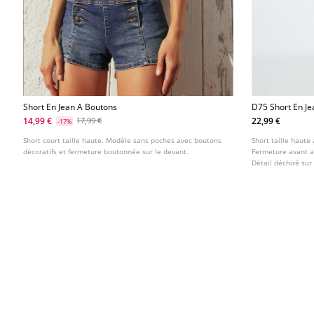
Short En Jean A Boutons
D75 Short En Je
14,99 €
22,99 €
17,99 €
-17%
Short court taille haute. Modèle sans poches avec boutons
Short taille haute
décoratifs et fermeture boutonnée sur le devant.
Fermeture avant a
Détail déchiré sur