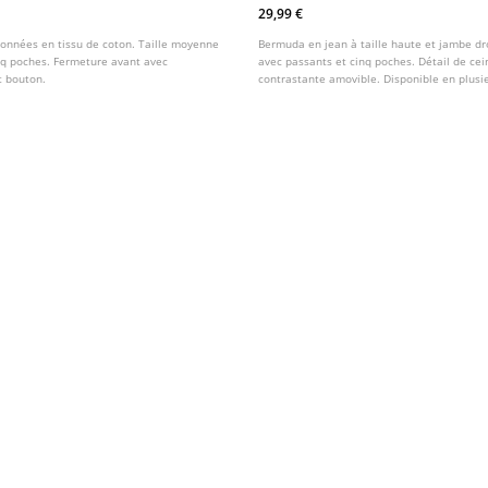
29,99 €
onnées en tissu de coton. Taille moyenne
Bermuda en jean à taille haute et jambe dr
nq poches. Fermeture avant avec
avec passants et cinq poches. Détail de cei
t bouton.
contrastante amovible. Disponible en plusi