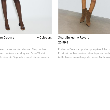
an Dechire
+ Coloeurs
Short En Jean A Revers
25,99 €
 avec passants de ceinture. Cinq poches.
Poches à l'avant et poches plaquées à l'arr
vec boutons métalliques. Bas effiloché.
Éclair et double bouton métallique sur le d
 le devant. Disponible en plusieurs coloris.
taille haute en mélange de coton. Taille av
avec revers. Disponible en plusieurs coloris