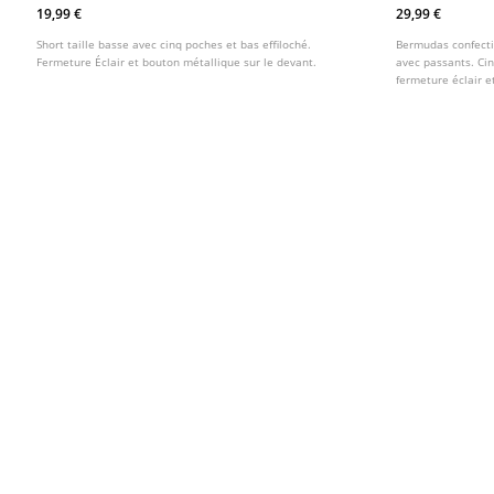
19,99 €
29,99 €
Short taille basse avec cinq poches et bas effiloché.
Bermudas confecti
Fermeture Éclair et bouton métallique sur le devant.
avec passants. Ci
fermeture éclair e