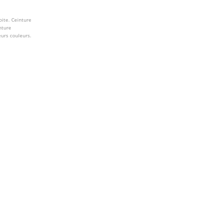
oite. Ceinture
nture
eurs couleurs.