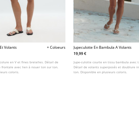
Et Volants
+ Coloeurs
Jupeculotte En Bambula A Volants
19,99 €
colure en V et fines bretelles. Détail de
Jupe-culotte courte en tissu bambula avec ta
 frontale avec lien à nouer ton sur ton.
Détail de volants superposés et doublure in
ieurs coloris.
ton. Disponible en plusieurs coloris.