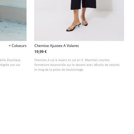
+ Coloeurs
Chemise Ajustee A Volants
19,99 €
ille élastique.
Chemise à col à revers et col en V. Manches courtes.
tégrée ton sur
Fermeture boutonnée sur le devant avec détails de volants
le long de la patte de boutonnage.