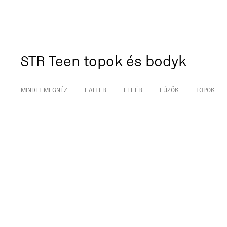
STR Teen topok és bodyk
MINDET MEGNÉZ
HALTER
FEHÉR
FŰZŐK
TOPOK